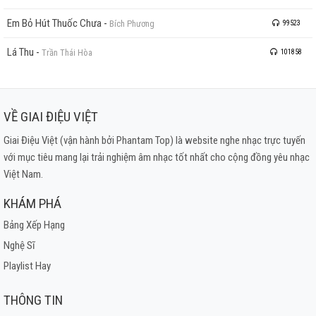
Em Bỏ Hút Thuốc Chưa
-
Bích Phương
99523
Lá Thu
-
Trần Thái Hòa
101858
VỀ GIAI ĐIỆU VIỆT
Giai Điệu Việt (vận hành bởi Phantam Top) là website nghe nhạc trực tuyến
với mục tiêu mang lại trải nghiệm âm nhạc tốt nhất cho cộng đồng yêu nhạc
Việt Nam.
KHÁM PHÁ
Bảng Xếp Hạng
Nghệ Sĩ
Playlist Hay
THÔNG TIN