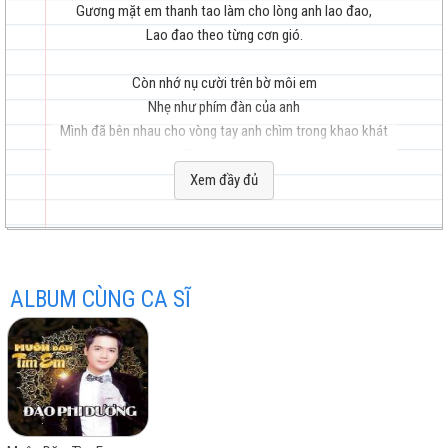
Gương mặt em thanh tao làm cho lòng anh lao đao,
Lao đao theo từng cơn gió.
Còn nhớ nụ cười trên bờ môi em
hay
Nhẹ như phím đàn của anh
Mình đã bên nhau cho vòng tay anh chìm trong khao khát
Oh oh oh eh oh
Xem đầy đủ
Nhớ kỷ niệm xưa ngày chung bước trong một chiều mưa,
Nhớ những hàng cây thưa, anh lặng nghe lời hứa,
nhất
Hứa mãi mãi bên nhau,
Em hứa mình mãi yêu nhau,
ALBUM CÙNG CA SĨ
Để trọn đời mai sau tụi mình sẽ sống dài lâu.
Cho tình yêu ta luôn được vươn cao theo từng cánh chim
mộng mơ
Cho em về bên anh để tình yêu ta luôn được ngời sáng
Oh oh ...eh..oh