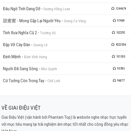
Đâu Ngờ Tình Dang Dỡ
-
Dương Hồng Loan
1244674
甜蜜蜜 - Mong Gặp Lại Người Yêu
-
Giọng Ca Vàng
97469
Tình Xưa Nghĩa Cũ 2
-
Trường Vũ
102292
Đập Vỡ Cây Đàn
-
Quang Lê
4222536
Định Mệnh
-
Đàm Vĩnh Hưng
101535
Người Đã Sang Sông
-
Như Quỳnh
95785
Cứ Tưởng Còn Trong Tay
-
Chế Linh
96077
VỀ GIAI ĐIỆU VIỆT
Giai Điệu Việt (vận hành bởi Phantam Top) là website nghe nhạc trực tuyến
với mục tiêu mang lại trải nghiệm âm nhạc tốt nhất cho cộng đồng yêu nhạc