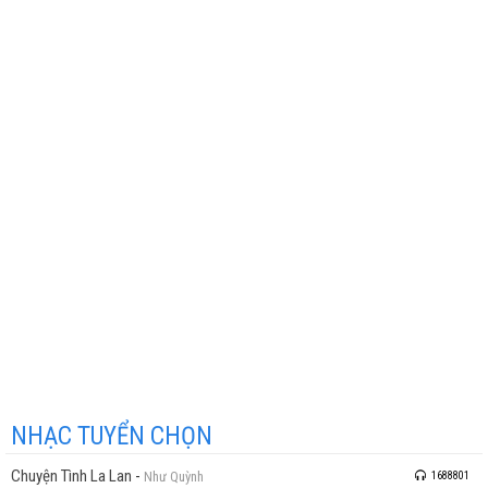
NHẠC TUYỂN CHỌN
Chuyện Tình La Lan
-
Như Quỳnh
1688801