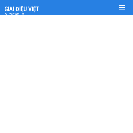
Toggle
GIAI ĐIỆU VIỆT
naviga
by Phantam Top