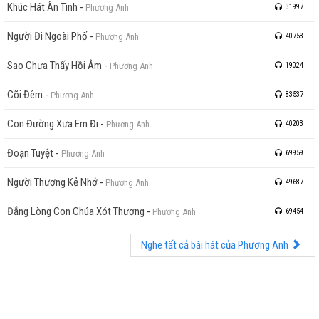
Khúc Hát Ân Tình
-
Phương Anh
31997
Người Đi Ngoài Phố
-
Phương Anh
40753
Sao Chưa Thấy Hồi Âm
-
Phương Anh
19024
Cõi Đêm
-
Phương Anh
83537
Con Đường Xưa Em Đi
-
Phương Anh
40203
Đoạn Tuyệt
-
Phương Anh
69959
Người Thương Kẻ Nhớ
-
Phương Anh
49687
Đắng Lòng Con Chúa Xót Thương
-
Phương Anh
69454
Nghe tất cả bài hát của Phương Anh