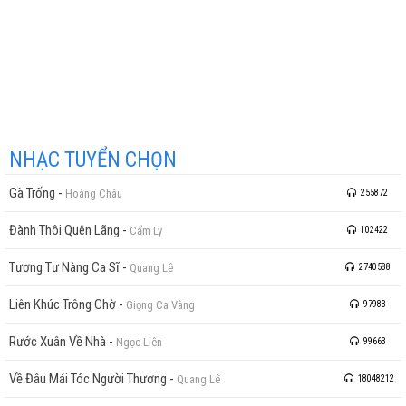
NHẠC TUYỂN CHỌN
Gà Trống
-
Hoàng Châu
255872
Đành Thôi Quên Lãng
-
Cẩm Ly
102422
Tương Tư Nàng Ca Sĩ
-
Quang Lê
2740588
Liên Khúc Trông Chờ
-
Giọng Ca Vàng
97983
Rước Xuân Về Nhà
-
Ngọc Liên
99663
Về Đâu Mái Tóc Người Thương
-
Quang Lê
18048212