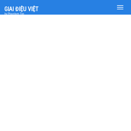
Toggle
GIAI ĐIỆU VIỆT
naviga
by Phantam Top