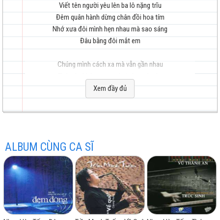
Viết tên người yêu lên ba lô nặng trĩu
Đêm quân hành dừng chân đồi hoa tím
Nhớ xưa đôi mình hẹn nhau mà sao sáng
Đâu bằng đôi mắt em
hay
Chúng mình cách xa mà vẫn gần nhau
Tình yêu không mau phai như màu áo
Dẫu cho thời gian đem tâm tư vào nhớ
Xem đầy đủ
Lá rơi gọi mùa thu về sân úa
Vẫn không bao giờ
nhất
Không bao giờ ngăn cách đâu em
ALBUM CÙNG CA SĨ
Không bao giờ
Không bao giờ ân tình lại vỡ đôi
Một người đi nghe thương sao thương nhiều quá
Dáng một người em xinh sao quá xinh màu má
Không bao giờ