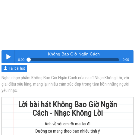
Không Bao Giờ Ngăn Cách
0:00
0:00
Tải bài hát
Không Bao Giờ Ngăn Cách
Nghe
Nghe nhạc phẩm Không Bao Giờ Ngăn Cách của ca sĩ Nhạc Không Lời, với
giai điệu sâu lắng, mang lại nhiều cảm xúc đẹp trong tâm hồn những người
yêu nhạc.
Lời bài hát Không Bao Giờ Ngăn
Cách - Nhạc Không Lời
trẻ
Anh về với em rồi mai lại đi
Đường xa mang theo bao nhiêu tình ý