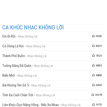
CA KHÚC NHẠC KHÔNG LỜI
Em Đi Rồi
-
Nhạc Không Lời
34553
Có Dòng Lệ Rơi
-
Nhạc Không Lời
30613
Thành Phố Buồn
-
Nhạc Không Lời
76125
Tưởng Rằng Đã Quên
-
Nhạc Không Lời
64005
Biển Nhớ
-
Nhạc Không Lời
45808
Bài Không Tên Số 5
-
Nhạc Không Lời
36365
Tình Xa Cuối Chân Trời
-
Nhạc Không Lời
104178
Liên Khúc Giọt Nắng Hồng - Nếu Xa Nhau
-
Nhạc Không Lời
19773