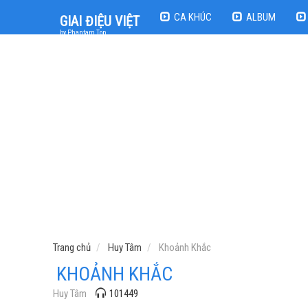
CA KHÚC
ALBUM
GIAI ĐIỆU VIỆT
by Phantam Top
Trang chủ
Huy Tâm
Khoảnh Khắc
KHOẢNH KHẮC
Huy Tâm
101449