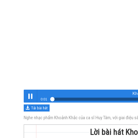
Kh
0:01
Tải bài hát
Khoảnh Khắc
Nghe
Nghe nhạc phẩm Khoảnh Khắc của ca sĩ Huy Tâm, với giai điệu sâ
Lời bài hát Kh