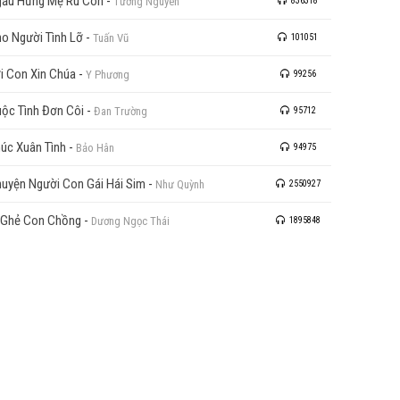
ẫu Hứng Mẹ Ru Con
-
Tường Nguyên
836318
o Người Tình Lỡ
-
Tuấn Vũ
101051
i Con Xin Chúa
-
Y Phương
99256
ộc Tình Đơn Côi
-
Đan Trường
95712
úc Xuân Tình
-
Bảo Hân
94975
uyện Người Con Gái Hái Sim
-
Như Quỳnh
2550927
 Ghẻ Con Chồng
-
Dương Ngọc Thái
1895848