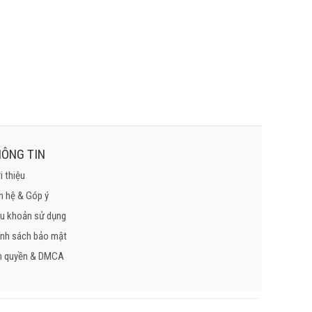
ÔNG TIN
i thiệu
n hệ & Góp ý
u khoản sử dụng
ính sách bảo mật
n quyền & DMCA