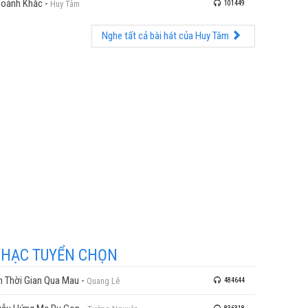
oảnh Khắc
-
Huy Tâm
101449
Nghe tất cả bài hát của Huy Tâm
HẠC TUYỂN CHỌN
n Thời Gian Qua Mau
-
Quang Lê
484644