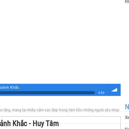
Kh
oảnh Khắc
4:53
Âm
N
u lắng, mang lại nhiều cảm xúc đẹp trong tâm hồn những người yêu nhạc.
Xi
oảnh Khắc - Huy Tâm