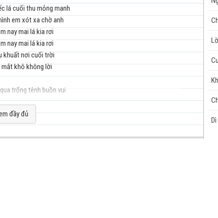
Ng
ếc lá cuối thu mỏng manh
ình em xót xa chờ anh
Ch
m nay mai lá kia rơi
nhạc
Lờ
m nay mai lá kia rơi
 khuất nơi cuối trời
Cu
 mắt khô không lời
Kh
 qua trống tênh buồn vui
Ch
g giá, tháng năm lặng trôi
cuộc
 nay hãy đến bên anh
em đầy đủ
Dì
 nay hãy đến bên anh
ai bước chân anh về
 bên hè mùa đông tái tê
 về đây với anh
sống
y với căn nhà xưa êm đềm
ôi ấm ngày tháng chờ mong
 với em, người yêu ơi