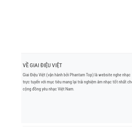
thề xưa hãy t
Mùa đông đến bê
Chỉ còn một chi
Chỉ còn một m
VỀ GIAI ĐIỆU VIỆT
Giai Điệu Việt (vận hành bởi Phantam Top) là website nghe nhạc
trực tuyến với mục tiêu mang lại trải nghiệm âm nhạc tốt nhất c
cộng đồng yêu nhạc Việt Nam.