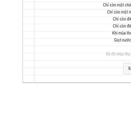
Chỉ còn một chi
Chỉ còn một m
Chỉ còn đê
trẻ
Chỉ còn đê
Khi mùa thu
Giọt nước
Và rồi mùa thu
Vùi lòng mình băn
hay
Chỉ còn đêm
X
Chỉ còn đêm
Nếu ngày m
Một xác lá rơi
Người
nhất
Về bên em, về đâ
vòng tay và làn m
Người về đây