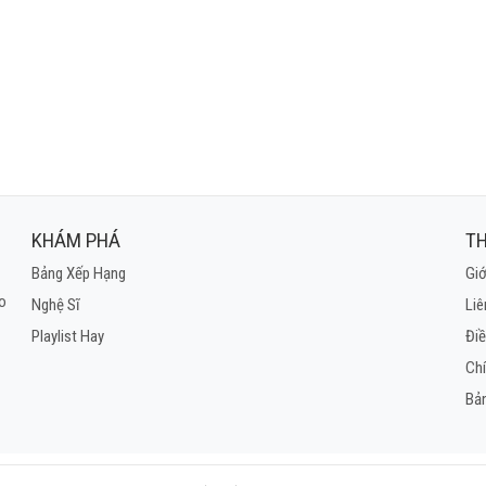
rao lời cuối trong đời
n hiên rồi về đây với em
ếc lá cuối thu mỏng manh
ình em xót xa chờ anh
KHÁM PHÁ
TH
Bảng Xếp Hạng
Giớ
ho
Nghệ Sĩ
Liê
Playlist Hay
Điề
Ch
Bả