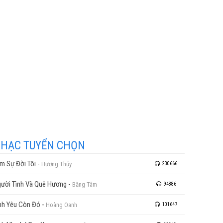
HẠC TUYỂN CHỌN
m Sự Đời Tôi
-
Hương Thủy
230666
ười Tình Và Quê Hương
-
Băng Tâm
94886
nh Yêu Còn Đó
-
Hoàng Oanh
101647