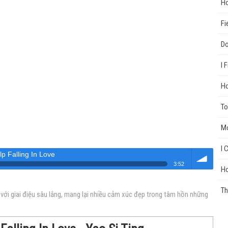
Ho
Fi
Do
I 
Ho
To
Mo
I 
lp Falling In Love
3:52
Ho
Âm
Th
, với giai điệu sâu lắng, mang lại nhiều cảm xúc đẹp trong tâm hồn những