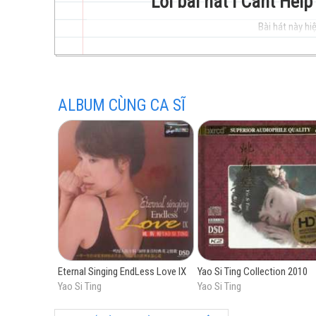
Lời bài hát I Cant Help 
Bài hát này hiệ
trẻ
ALBUM CÙNG CA SĨ
hay
nhất
Eternal Singing EndLess Love IX
Yao Si Ting Collection 2010
Yao Si Ting
Yao Si Ting