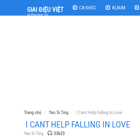
CA KHÚC
ALBUM
GIAI ĐIỆU VIỆT
by Phantam Top
Trang chủ
Yao Si Ting
I Cant Help Falling In Love
I CANT HELP FALLING IN LOVE
Yao Si Ting
33623