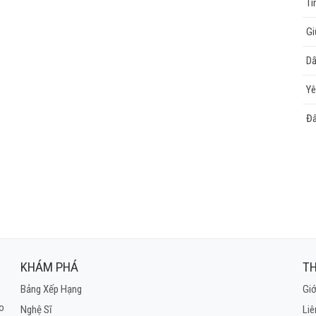
Tì
Gi
Dấ
Yê
Đâ
KHÁM PHÁ
TH
Bảng Xếp Hạng
Giớ
ho
Nghệ Sĩ
Liê