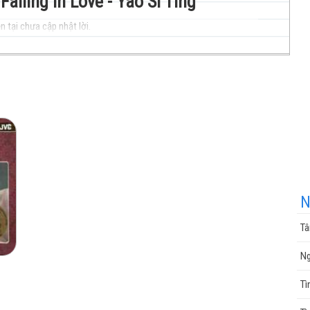
Falling In Love - Yao Si Ting
n tại chưa cập nhật lời.
nhạc
cuộc
N
Tâ
sống
Ng
Tì