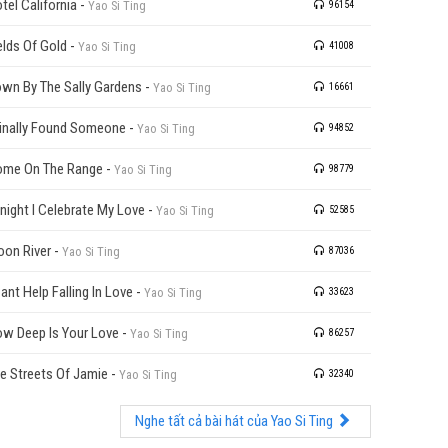
tel California
-
Yao Si Ting
96154
elds Of Gold
-
Yao Si Ting
41008
wn By The Sally Gardens
-
Yao Si Ting
16661
Finally Found Someone
-
Yao Si Ting
94852
me On The Range
-
Yao Si Ting
98779
night I Celebrate My Love
-
Yao Si Ting
52585
on River
-
Yao Si Ting
87036
Cant Help Falling In Love
-
Yao Si Ting
33623
w Deep Is Your Love
-
Yao Si Ting
86257
e Streets Of Jamie
-
Yao Si Ting
32340
Nghe tất cả bài hát của Yao Si Ting