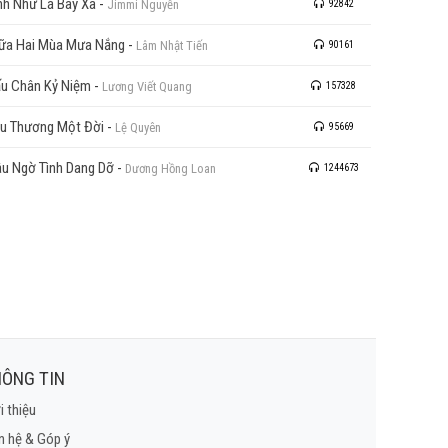
nh Như Lá Bay Xa
-
Jimmi Nguyễn
92842
ữa Hai Mùa Mưa Nắng
-
Lâm Nhật Tiến
90161
u Chân Kỷ Niệm
-
Lương Viết Quang
157328
u Thương Một Đời
-
Lệ Quyên
95669
u Ngờ Tình Dang Dỡ
-
Dương Hồng Loan
1244673
ÔNG TIN
i thiệu
n hệ & Góp ý