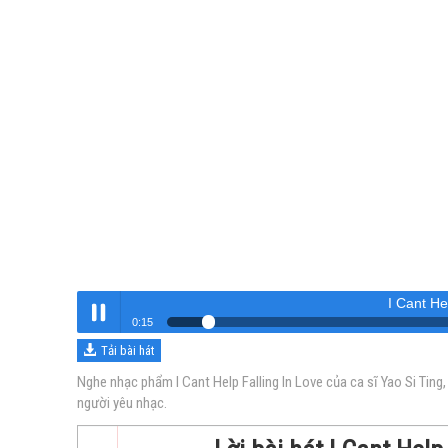
I Cant He
0:16
Tải bài hát
I Cant Help Falling In Love
Nghe
Nghe nhạc phẩm I Cant Help Falling In Love của ca sĩ Yao Si Ting
người yêu nhạc.