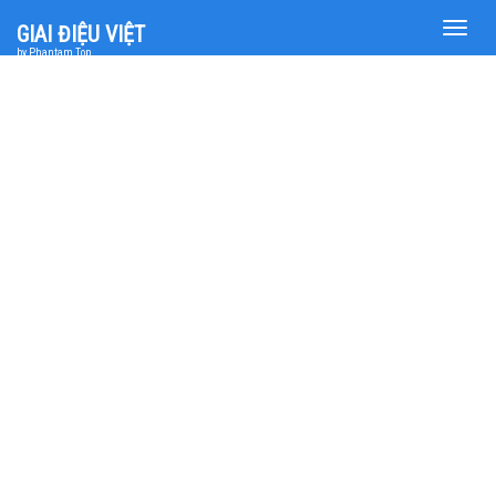
Toggle
GIAI ĐIỆU VIỆT
naviga
by Phantam Top