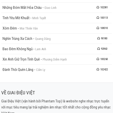
Những Đóm Mắt Hỏa Châu
-
Giao Linh
102381
Tình Yêu Mờ Khuất
-
Minh Tuyết
100113
Xóm Đêm
-
Mai Thiên Vân
108310
Nghìn Trùng Xa Cách
-
Quang Dũng
90180
Bao Đêm Không Ngủ
-
Lam Anh
92863
Xin Anh Giữ Trọn Tình Quê
-
Phương Diễm Hạnh
100260
Đành Thôi Quên Lãng
-
Cẩm Ly
102422
VỀ GIAI ĐIỆU VIỆT
Giai Điệu Việt (vận hành bởi Phantam Top) là website nghe nhạc trực tuyến
với mục tiêu mang lại trải nghiệm âm nhạc tốt nhất cho cộng đồng yêu nhạc