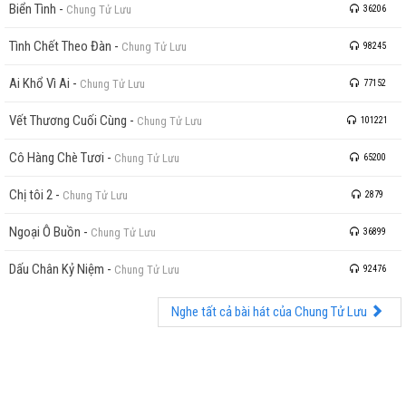
Biển Tình
-
Chung Tử Lưu
36206
Tình Chết Theo Đàn
-
Chung Tử Lưu
98245
Ai Khổ Vì Ai
-
Chung Tử Lưu
77152
Vết Thương Cuối Cùng
-
Chung Tử Lưu
101221
Cô Hàng Chè Tươi
-
Chung Tử Lưu
65200
Chị tôi 2
-
Chung Tử Lưu
2879
Ngoại Ô Buồn
-
Chung Tử Lưu
36899
Dấu Chân Kỷ Niệm
-
Chung Tử Lưu
92476
Nghe tất cả bài hát của Chung Tử Lưu