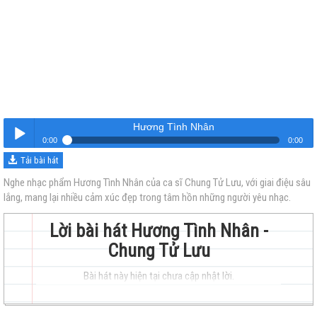
Hương Tình Nhân
0:00
0:00
Tải bài hát
Hương Tình Nhân
Nghe
Nghe nhạc phẩm Hương Tình Nhân của ca sĩ Chung Tử Lưu, với giai điệu sâu
lắng, mang lại nhiều cảm xúc đẹp trong tâm hồn những người yêu nhạc.
Lời bài hát Hương Tình Nhân -
Chung Tử Lưu
Bài hát này hiện tại chưa cập nhật lời.
trẻ