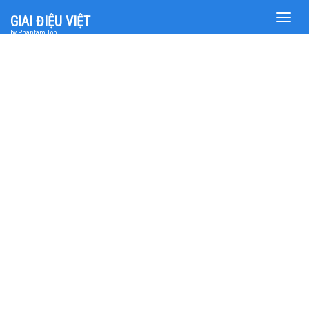
Toggle
GIAI ĐIỆU VIỆT
naviga
by Phantam Top