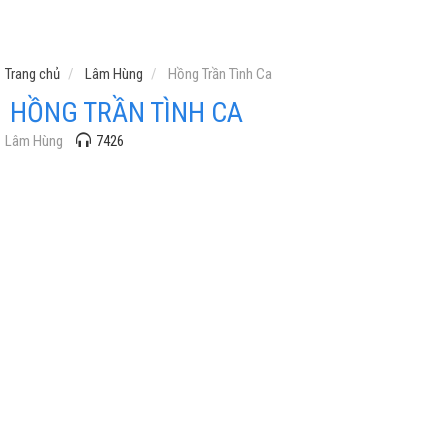
Trang chủ
Lâm Hùng
Hồng Trần Tình Ca
HỒNG TRẦN TÌNH CA
Lâm Hùng
7426