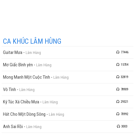
CA KHÚC LÂM HÙNG
Guitar Mưa
-
Lâm Hùng
77446
Mơ Giấc Bình yên
-
Lâm Hùng
15704
Mong Manh Một Cuộc Tình
-
Lâm Hùng
32819
Vô Tình
-
Lâm Hùng
78909
Ký Túc Xá Chiều Mưa
-
Lâm Hùng
29321
Hát Cho Một Dòng Sông
-
Lâm Hùng
70992
Anh Sai Rồi
-
Lâm Hùng
3003