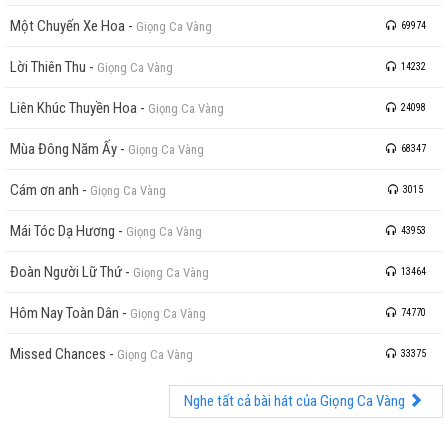
Một Chuyến Xe Hoa
-
Giọng Ca Vàng
69974
Lời Thiên Thu
-
Giọng Ca Vàng
14232
Liên Khúc Thuyền Hoa
-
Giọng Ca Vàng
24098
Mùa Đông Năm Ấy
-
Giọng Ca Vàng
68347
Cám ơn anh
-
Giọng Ca Vàng
3015
Mái Tóc Dạ Hương
-
Giọng Ca Vàng
43953
Đoàn Người Lữ Thứ
-
Giọng Ca Vàng
13464
Hôm Nay Toàn Dân
-
Giọng Ca Vàng
74770
Missed Chances
-
Giọng Ca Vàng
33375
Nghe tất cả bài hát của Giọng Ca Vàng