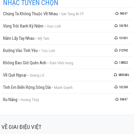
NHẠC TUYỂN CHỌN
Chúng Ta Không Thuộc Về Nhau
-
Sơn Tùng M-TP
98047
Vùng Trời Xanh Kỷ Niệm
-
Giao Linh
100785
Nắm Lấy Tay Nhau
-
Mỹ Tâm
101001
Đường Vào Tình Yêu
-
Trúc Linh
212942
Không Bao Giờ Quên Anh
-
Đàm Vĩnh Hưng
158822
Về Quê Ngoại
-
Quang Lê
6800686
Tình Em Biển Rộng Sông Dài
-
Mạnh Quỳnh
102569
Ru Nắng
-
Hương Thủy
93847
VỀ GIAI ĐIỆU VIỆT