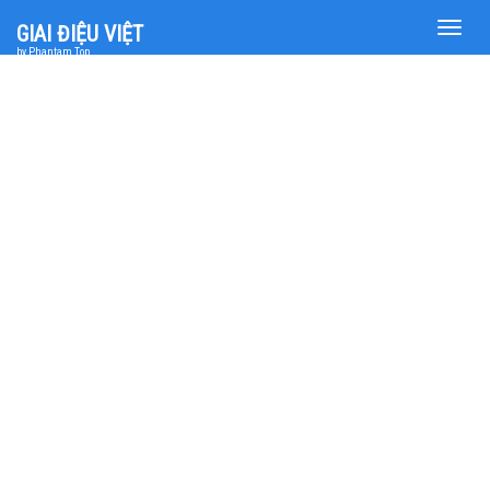
Toggle
GIAI ĐIỆU VIỆT
naviga
by Phantam Top