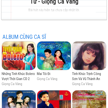
Tư - Giọng Ca Vàng
Bài hát này hiện tại chưa cập nhật lời.
hay
ALBUM CÙNG CA SĨ
nhất
Những Tình Khúc Bolero
Mai Tôi Đi
Tình Khúc Trịnh Công
Vượt Thời Gian CD 2
Giọng Ca Vàng
Sơn Và Vũ Thành An
Giọng Ca Vàng
Giọng Ca Vàng