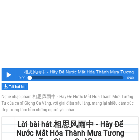
相思风雨中 - Hãy Để Nước Mắt Hóa Thành Mưa Tương Tư
0:00
0:00
Tải bài hát
相思风雨中 - Hãy Để Nước Mắt Hóa Thành Mưa Tương Tư
Nghe
Nghe nhạc phẩm 相思风雨中 - Hãy Để Nước Mắt Hóa Thành Mưa Tương
Tư của ca sĩ Giọng Ca Vàng, với giai điệu sâu lắng, mang lại nhiều cảm xúc
đẹp trong tâm hồn những người yêu nhạc.
Lời bài hát 相思风雨中 - Hãy Để
Nước Mắt Hóa Thành Mưa Tương
trẻ