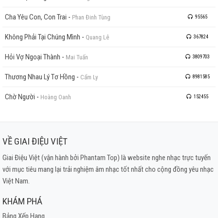
Cha Yêu Con, Con Trai
-
Phan Đinh Tùng
95565
Không Phải Tại Chúng Mình
-
Quang Lê
367824
Hỏi Vợ Ngoại Thành
-
Mai Tuấn
3809703
Thương Nhau Lý Tơ Hồng
-
Cẩm Ly
8981585
Chờ Người
-
Hoàng Oanh
152455
VỀ GIAI ĐIỆU VIỆT
Giai Điệu Việt (vận hành bởi Phantam Top) là website nghe nhạc trực tuyến
với mục tiêu mang lại trải nghiệm âm nhạc tốt nhất cho cộng đồng yêu nhạc
Việt Nam.
KHÁM PHÁ
Bảng Xếp Hạng