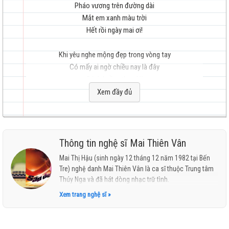
Pháo vương trên đường dài
Mắt em xanh màu trời
Hết rồi ngày mai ơi!
hay
Khi yêu nghe mộng đẹp trong vòng tay
Có mấy ai ngờ chiều nay là đây
Cánh buồm theo lái
Những kỷ niệm buông trôi
Xem đầy đủ
Nói chi lần cuối
nhất
Hôm nay bạn đi gót chân theo nhịp dạ hành
Tuổi đời vừa xinh như nụ hoa nở thêm cánh
Thông tin nghệ sĩ Mai Thiên Vân
Đã phân ly một lần, tiễn anh thêm một lần
Mai Thị Hậu (sinh ngày 12 tháng 12 năm 1982 tại Bến
Áo đẹp màu chinh nhân
Tre) nghệ danh Mai Thiên Vân là ca sĩ thuộc Trung tâm
Thúy Nga và đã hát dòng nhạc trữ tình.
Tôi anh, đôi bạn đường ta dìu nhau
Xem trang nghệ sĩ »
Anh đi tôi ở, mình vui được sao
Tiễn người yêu trước,
Đến giờ bạn đi sau ... gãy thêm nhịp cầu