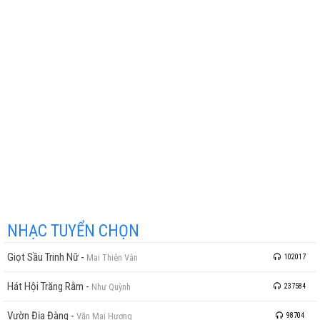
NHẠC TUYỂN CHỌN
Giọt Sầu Trinh Nữ
-
Mai Thiên Vân
102017
Hát Hội Trăng Rằm
-
Như Quỳnh
237584
Vườn Địa Đàng
-
Văn Mai Hương
98704