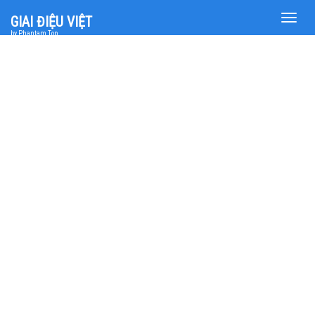
Toggle
GIAI ĐIỆU VIỆT
naviga
by Phantam Top