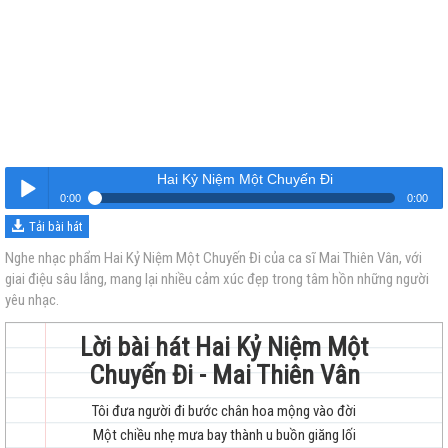
Hai Kỷ Niệm Một Chuyến Đi
0:00
0:00
Tải bài hát
Hai Kỷ Niệm Một Chuyến Đi
Nghe
Nghe nhạc phẩm Hai Kỷ Niệm Một Chuyến Đi của ca sĩ Mai Thiên Vân, với
giai điệu sâu lắng, mang lại nhiều cảm xúc đẹp trong tâm hồn những người
yêu nhạc.
Lời bài hát Hai Kỷ Niệm Một
Chuyến Đi - Mai Thiên Vân
trẻ
Tôi đưa người đi bước chân hoa mộng vào đời
Một chiều nhẹ mưa bay thành u buồn giăng lối