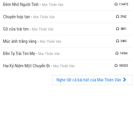
Đêm Nhớ Người Tình
-
Mai Thiên Vân
114475
Chuyện hợp tan
-
Mai Thiên Vân
2962
Gõ cửa trái tim
-
Mai Thiên Vân
5801
Múc ánh trăng vàng
-
Mai Thiên Vân
3485
Đền Tạ Trái Tim Mẹ
-
Mai Thiên Vân
14184
Hai Kỷ Niệm Một Chuyến Đi
-
Mai Thiên Vân
183323
Nghe tất cả bài hát của Mai Thiên Vân