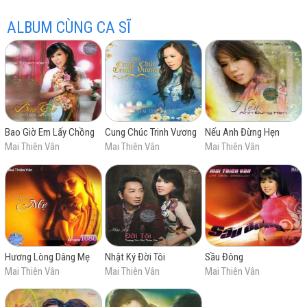
ALBUM CÙNG CA SĨ
Không gian tuy bao la mà đầy trời mây
Tâm tư khi duyên không tròn, tìm nào thấy?
Lối đi hôm nay... hứa hẹn tràn đầy
Thế mà đời mình chỉ như áng mây
Lầu không trăng soi, tình xưa khôn nguôi
Và trong tương lai là cơn gió trôi
Bao Giờ Em Lấy Chồng
Cung Chúc Trinh Vương
Nếu Anh Đừng Hẹn
Đôi khi chợt nghe tiếng tâm tư vọng nảo nẻo về
Mai Thiên Vân
Mai Thiên Vân
Mai Thiên Vân
Ngược dòng thời gian đi tìm quá khứ
Lúc môi không còn mềm
Giấc mơ không nẻo tìm
Bóng ngả chiều hoang tím
Nghe hơi sương lạnh chỉ e trời mưa
Hương Lòng Dâng Mẹ
Nhật Ký Đời Tôi
Sầu Đông
Tay ôm kỷ niệm buồn ghi vào thơ
Mai Thiên Vân
Mai Thiên Vân
Mai Thiên Vân
Kiếp mình là bến ... tiễn đoàn tàu trong đêm
Bến hoang im lìm!