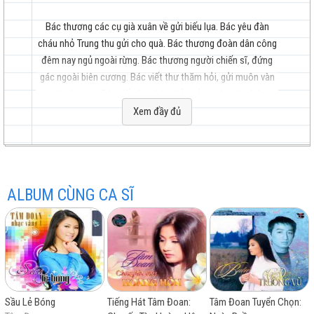
Bác thương các cụ già xuân về gửi biếu lụa. Bác yêu đàn
cháu nhỏ Trung thu gửi cho quà. Bác thương đoàn dân công
đêm nay ngủ ngoài rừng. Bác thương người chiến sĩ, đứng
hay
gác ngoài biên cương. Bác viết thư thăm hỏi, gửi muôn vàn
yêu thương. Bác viết thư thăm hỏi, gửi muôn vàn tình
thương.
Xem đầy đủ
Bác Hồ - Người là tình yêu thiết tha nhất trong lòng dân và
trong trái tim nhân loại. Cả cuộc đời rất thanh cao không
nhất
gợn chút riêng tư. Mãi ngàn đời ngát hương thơm trong tâm
ALBUM CÙNG CA SĨ
hồn Việt Nam.
Bác đêm ánh mặt trời xua màn đêm giá lạnh. Bác đem mùa
xuân về dâng hoa đẹp cho đời. Bác như bài dân ca ru em bé
vào đời. Bác như vì sao sáng, sáng giữa trời bao la. Như
cánh chim không mỏi, bay khắp trời quê hương. Như cánh
chim không mỏi, bay khắp trời Việt Nam. Xin khắc sâu ơn
Sầu Lẻ Bóng
Tiếng Hát Tâm Đoan:
Tâm Đoan Tuyển Chọn:
Người, trong tấm lòng Việt Nam.