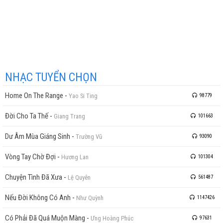
NHẠC TUYỂN CHỌN
Home On The Range
-
Yao Si Ting
98779
Đời Cho Ta Thế
-
Giang Trang
101663
Dư Âm Mùa Giáng Sinh
-
Trường Vũ
93090
Vòng Tay Chờ Đợi
-
Hương Lan
101304
Chuyện Tình Đã Xưa
-
Lệ Quyên
561487
Nếu Đời Không Có Anh
-
Như Quỳnh
1147426
Có Phải Đã Quá Muộn Màng
-
Ưng Hoàng Phúc
97631