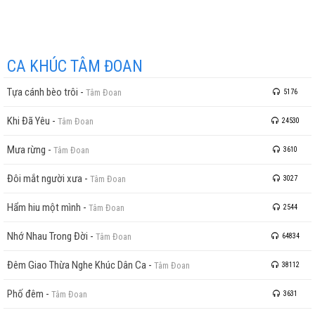
CA KHÚC TÂM ĐOAN
Tựa cánh bèo trôi
-
Tâm Đoan
5176
Khi Đã Yêu
-
Tâm Đoan
24530
Mưa rừng
-
Tâm Đoan
3610
Đôi mắt người xưa
-
Tâm Đoan
3027
Hẩm hiu một mình
-
Tâm Đoan
2544
Nhớ Nhau Trong Đời
-
Tâm Đoan
64834
Đêm Giao Thừa Nghe Khúc Dân Ca
-
Tâm Đoan
38112
Phố đêm
-
Tâm Đoan
3631