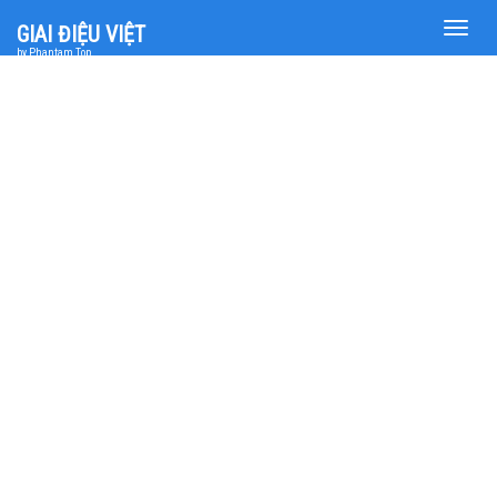
Toggle
GIAI ĐIỆU VIỆT
naviga
by Phantam Top