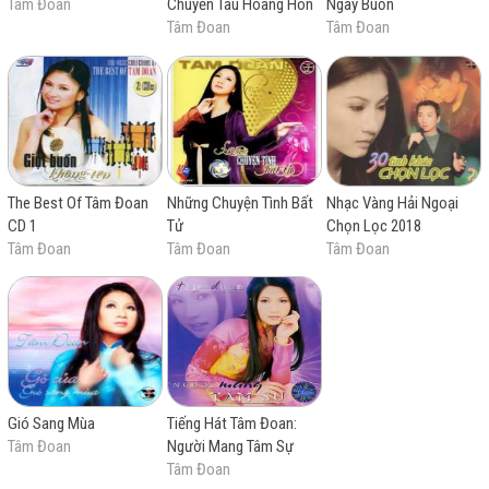
Tâm Đoan
Chuyến Tàu Hoàng Hôn
Ngày Buồn
Tâm Đoan
Tâm Đoan
The Best Of Tâm Đoan
Những Chuyện Tình Bất
Nhạc Vàng Hải Ngoại
CD 1
Tử
Chọn Lọc 2018
Tâm Đoan
Tâm Đoan
Tâm Đoan
Gió Sang Mùa
Tiếng Hát Tâm Đoan:
Tâm Đoan
Người Mang Tâm Sự
Tâm Đoan