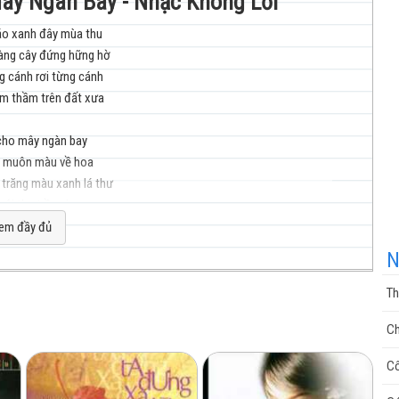
Mây Ngàn Bay - Nhạc Không Lời
áo xanh đây mùa thu
hàng cây đứng hững hờ
nhạc
g cánh rơi từng cánh
m thầm trên đất xưa
cho mây ngàn bay
 muôn màu về hoa
trăng màu xanh lá thư
cuộc
với thu trần gian
em đầy đủ
cho mây ngàn bay
N
tơ đồng tìm duyên
á thư màu xanh ái ân
Th
 mắt như hồ thu
sống
Ch
hối tiếc nhiều
Cô
ền đã sang bờ
 về không lối