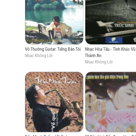
Giòng đờ
Mà lòn
Đập gươ
Nhưng 
Chim rồ
Đường 
Vô Thường Guitar: Tiếng Đàn Tôi
Nhạc Hòa Tấu - Tình Khúc Vũ
Người 
Nhạc Không Lời
Thành An
Tình trần kh
Nhạc Không Lời
Gửi gió 
Gửi bướ
Gửi thêm ánh 
Về đây v