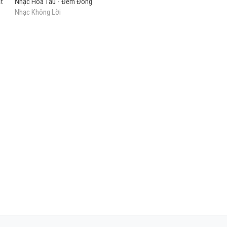
t
Nhạc Hòa Tấu - Đêm Đông
Nhạc Không Lời