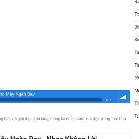
Bà
Tr
Bà
Su
Tư
Th
99
Mộ
Cho Mây Ngàn Bay
4:56
Tì
Âm
Ta
ời, với giai điệu sâu lắng, mang lại nhiều cảm xúc đẹp trong tâm hồn