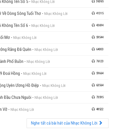
i Không Tên Số 5
-
Nhạc Không Lời
36365
ở Về Dòng Sông Tuổi Thơ
-
Nhạc Không Lời
41315
i Không Tên Số 6
-
Nhạc Không Lời
43694
ối Mơ
-
Nhạc Không Lời
59544
ởng Rằng Đã Quên
-
Nhạc Không Lời
64003
ành Phố Buồn
-
Nhạc Không Lời
76123
9 Đoá Hồng
-
Nhạc Không Lời
59664
ng Uyên Ương Hồ Điệp
-
Nhạc Không Lời
63564
nh Đầu Chưa Nguôi
-
Nhạc Không Lời
73595
n Vỡ
-
Nhạc Không Lời
48522
Nghe tất cả bài hát của Nhạc Không Lời