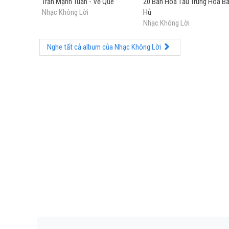
Trần Mạnh Tuấn - Về Quê
20 Bản Hoà Tấu Trung Hoa Bấ
Nhạc Không Lời
Hủ
Nhạc Không Lời
Nghe tất cả album của Nhạc Không Lời