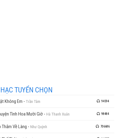
HẠC TUYỂN CHỌN
ật Không Em
-
Trần Tâm
94594
uyện Tình Hoa Mười Giờ
-
Hà Thanh Xuân
98484
 Thắm Về Làng
-
Như Quỳnh
706686