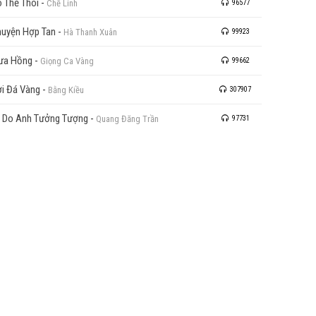
 Thế Thôi
-
Chế Linh
96577
uyện Hợp Tan
-
Hà Thanh Xuân
99923
ưa Hồng
-
Giọng Ca Vàng
99662
i Đá Vàng
-
Bằng Kiều
307907
 Do Anh Tưởng Tượng
-
Quang Đăng Trần
97731