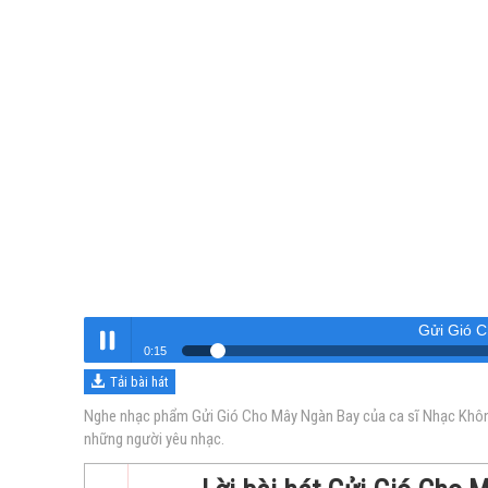
Gửi Gió 
0:16
Tải bài hát
Gửi Gió Cho Mây Ngàn Bay
Nghe
Nghe nhạc phẩm Gửi Gió Cho Mây Ngàn Bay của ca sĩ Nhạc Không L
những người yêu nhạc.