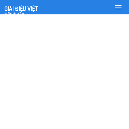
Toggle
GIAI ĐIỆU VIỆT
naviga
by Phantam Top