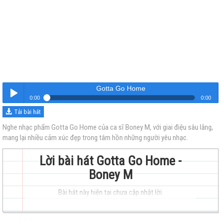
Gotta Go Home
0:00
0:00
Tải bài hát
Gotta Go Home
Nghe
Nghe nhạc phẩm Gotta Go Home của ca sĩ Boney M, với giai điệu sâu lắng,
mang lại nhiều cảm xúc đẹp trong tâm hồn những người yêu nhạc.
Lời bài hát Gotta Go Home -
Boney M
Bài hát này hiện tại chưa cập nhật lời.
trẻ