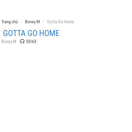
Trang chủ
Boney M
Gotta Go Home
GOTTA GO HOME
Boney M
55163