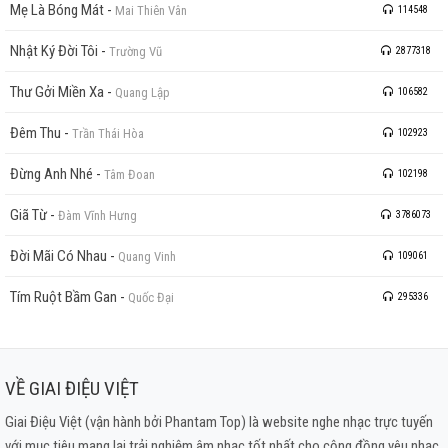
Mẹ Là Bóng Mát
-
Mai Thiên Vân
114548
Nhật Ký Đời Tôi
-
Trường Vũ
2877318
Thư Gởi Miền Xa
-
Quang Lập
106582
Đêm Thu
-
Trần Thái Hòa
102923
Đừng Anh Nhé
-
Tâm Đoan
102198
Giã Từ
-
Đàm Vĩnh Hưng
3786073
Đời Mãi Có Nhau
-
Quang Vinh
109061
Tím Ruột Bầm Gan
-
Quốc Đại
295336
VỀ GIAI ĐIỆU VIỆT
Giai Điệu Việt (vận hành bởi Phantam Top) là website nghe nhạc trực tuyến
với mục tiêu mang lại trải nghiệm âm nhạc tốt nhất cho cộng đồng yêu nhạc