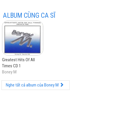
ALBUM CÙNG CA SĨ
hay
Greatest Hits Of All
Times CD 1
nhất
Boney M
Nghe tất cả album của Boney M