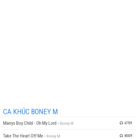
CA KHÚC BONEY M
Marrys Boy Child - Oh My Lord
-
Boney M
67729
Take The Heart Off Me
-
Boney M
60329