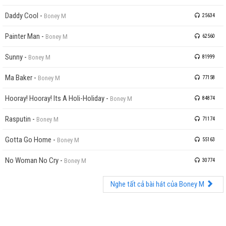
Daddy Cool
-
Boney M
25634
Painter Man
-
Boney M
62560
Sunny
-
Boney M
81999
Ma Baker
-
Boney M
77158
Hooray! Hooray! Its A Holi-Holiday
-
Boney M
84874
Rasputin
-
Boney M
71174
Gotta Go Home
-
Boney M
55163
No Woman No Cry
-
Boney M
30774
Nghe tất cả bài hát của Boney M