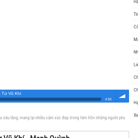
Hã
Tì
Cô
Má
Nh
Li
Ch
Ch
ã Từ Vũ Khí
4:50
Hạ
Âm
Xi
ệu sâu lắng, mang lại nhiều cảm xúc đẹp trong tâm hồn những người yêu