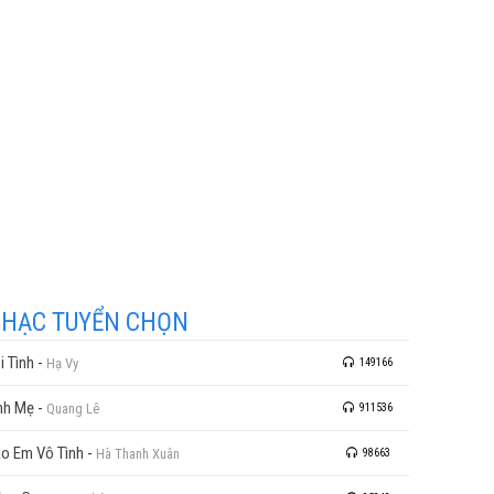
HẠC TUYỂN CHỌN
i Tình
-
Hạ Vy
149166
nh Mẹ
-
Quang Lê
911536
o Em Vô Tình
-
Hà Thanh Xuân
98663