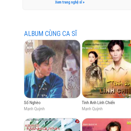
Xem trang nghệ sĩ »
Rồi anh s
Với miếng cau, với 
Năm 15 tuổi Mạnh Quỳnh đã lên Thành phố Hồ C
gỡ mẹ anh thành hôn. Nhưng chỉ một thời gian 
Rồi anh s
Mặc dù có mang dòng máu Mỹ trong người, nhưn
ALBUM CÙNG CA SĨ
Mộ bia kín 
ngoài việc học văn hóa ở trường Trần Khai Ngu
Bạn anh đ
nghệ sĩ nổi danh Ngọc Ẩn ở gần nhà.
Xin cám ơn ! Xin
Ðể có một ngày, c
Ta lại gặ
Mở rộng t
Chuông chùa l
Bếp ai lên
Bát cơm ra
Số Nghèo
Tình Anh Lính Chiến
Có con t
Mạnh Quỳnh
Mạnh Quỳnh
Thiên đường