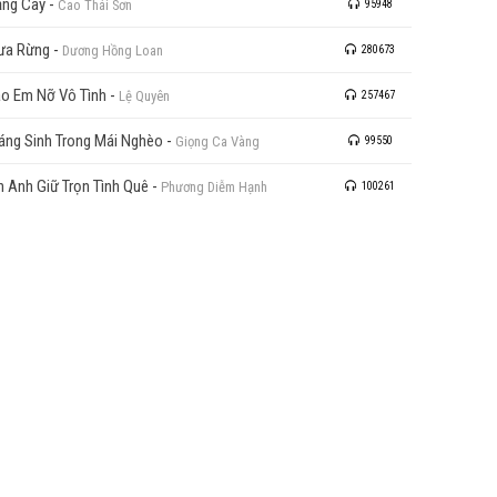
ng Cay
-
Cao Thái Sơn
95948
ưa Rừng
-
Dương Hồng Loan
280673
o Em Nỡ Vô Tình
-
Lệ Quyên
257467
áng Sinh Trong Mái Nghèo
-
Giọng Ca Vàng
99550
n Anh Giữ Trọn Tình Quê
-
Phương Diễm Hạnh
100261