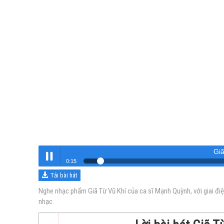
Gi
0:16
Tải bài hát
Giã Từ Vũ Khí
Nghe
Nghe nhạc phẩm Giã Từ Vũ Khí của ca sĩ Mạnh Quỳnh, với giai đi
nhạc.