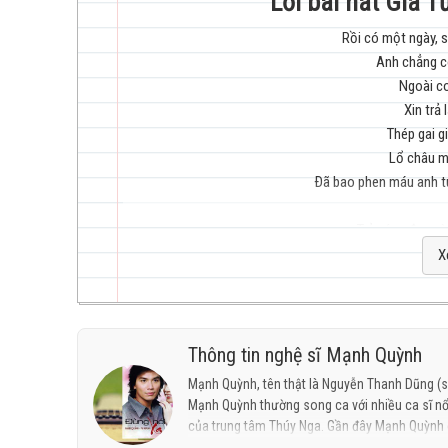
Lời bài hát Giã 
Rồi có một ngày, 
Anh chẳng cò
trẻ
Ngoài co
Xin trả 
Thép gai g
Lổ châu ma
Ðã bao phen máu anh tu
hay
Trả súng đạn này
Anh trở về quê, trở v
X
Vui cùng ruộn
Với cây đa
Với con đ
Ðã bao n
Thông tin nghệ sĩ Mạnh Quỳnh
nhất
Nên trở thàn
Mạnh Quỳnh, tên thật là Nguyễn Thanh Dũng (sin
Mạnh Quỳnh thường song ca với nhiều ca sĩ nổ
Rồi anh s
của trung tâm Thúy Nga. Gần đây Mạnh Quỳnh c
Rồi anh 
băng nhạc Rạng Đông tại Việt Nam. Album phá