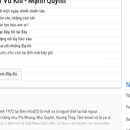
Từ Vũ Khí - Mạnh Quỳnh
sẽ một ngày chinh chiến tàn
n chi, chẳng còn chi
nhạc
n tim héo em ơi !
lại đây, bỏ lại đây
iăng với lũy hào sâu
i với những địa lôi
ôn, cho còn lại đến mãi bây giờ
cuộc
, ôi sạch nợ sông núi rồi
ề quê tìm tuổi thơ mất năm nao
em đầy đủ
g nương, cùng đàn trâu
N
 khóm trúc hàng cau
ê có chiếc cầu tre
Tộ
ăm vắng chân anh
sống
Tì
h hoang phế rong rêu
h 1972 tại Biên Hòa[1]) là một ca sĩ người Việt tại hải ngoại.
i tiếng như Phi Nhung, Như Quỳnh, Hương Thủy, Tâm Đoan và là ca sĩ
Sa
ẽ dựng căn nhà xưa
ó ý định trở về Việt Nam biểu diễn và đang chờ duyệt vào trung tâm
sẽ đón cha mẹ về
t hành gần đây nhất của Mạnh Quỳnh là Hoa tím Bằng Lăng (2014).