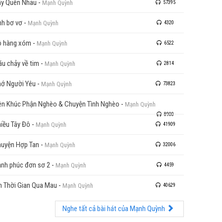
y Quên Nhau
-
Mạnh Quỳnh
57395
nh bơ vơ
-
Mạnh Quỳnh
4320
 hàng xóm
-
Mạnh Quỳnh
6522
u chảy về tim
-
Mạnh Quỳnh
2814
ớ Người Yêu
-
Mạnh Quỳnh
73823
ên Khúc Phận Nghèo & Chuyện Tình Nghèo
-
Mạnh Quỳnh
8900
iều Tây Đô
-
Mạnh Quỳnh
41909
uyện Hợp Tan
-
Mạnh Quỳnh
32006
nh phúc đơn sơ 2
-
Mạnh Quỳnh
4459
n Thời Gian Qua Mau
-
Mạnh Quỳnh
40629
Nghe tất cả bài hát của Mạnh Quỳnh