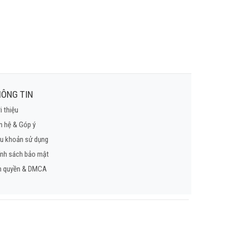
ÔNG TIN
i thiệu
n hệ & Góp ý
u khoản sử dụng
ính sách bảo mật
n quyền & DMCA