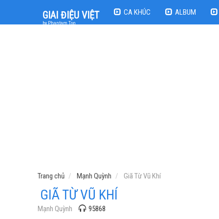
CA KHÚC
ALBUM
GIAI ĐIỆU VIỆT
by Phantam Top
Trang chủ
Mạnh Quỳnh
Giã Từ Vũ Khí
GIÃ TỪ VŨ KHÍ
Mạnh Quỳnh
95868