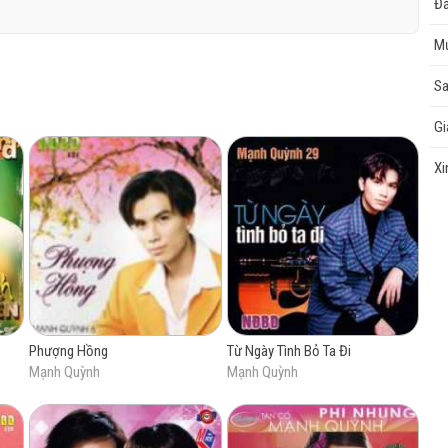
Đắ
ẽ sang thăm nhà em
M
miếng trầu, ta làm lại từ đầu
hí Minh để theo bậc trung học. Cha anh là một quân nhân Hoa Kỳ, gặp
ngắn sau khi anh chào đời, cha anh đã bị mất tích trong chiến tranh.
Sa
ẽ dìu em tìm thăm
g Mạnh Quỳnh chỉ hơi phảng phất một nét lai. Sau khi lên Sài Gòn,
trong nghĩa địa buồn
yên, một điều không ngờ là Mạnh Quỳnh còn đi học tư về cổ nhạc với
Gi
ó đang say ngủ yên
 cám ơn ! Người nằm xuống
Xi
ó một ngày cho chúng mình
p ta, còn vòng tay
hương mến bao la.
àng xa, chiều lại vang
 khói ấm tình thương
u thắm mối tình quê
Phượng Hồng
Từ Ngày Tình Bỏ Ta Đi
râu, có nương dâu
Mạnh Quỳnh
Mạnh Quỳnh
 này mơ ước bao lâu.