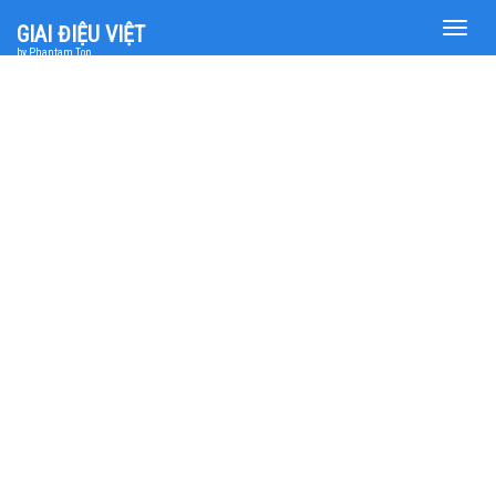
Toggle
GIAI ĐIỆU VIỆT
naviga
by Phantam Top