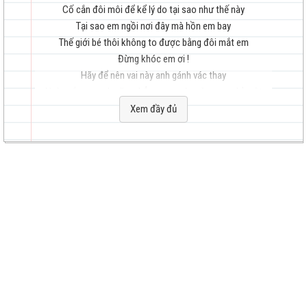
Cố cắn đôi môi để kể lý do tại sao như thế này
Tại sao em ngồi nơi đây mà hồn em bay
Thế giới bé thôi không to được bằng đôi mắt em
Đừng khóc em ơi !
hay
Hãy để nên vai này anh gánh vác thay
Ngày nắng quanh năm chẳng sao mà ngày mưa chỉ một
ngày.
Xem đầy đủ
Chỉ một ngày mưa như thế mà em đã vội buông tay
Ngoài kia bao la sóng gió, đừng quên tên anh
Đừng quên đôi môi, ánh mắt hay giọng nói trầm lặng.
nhất
Vì người đàn ông em yêu mạnh mẽ
Vẫn luôn cười mỗi khi đau
Nếu yêu thêm người sau thì xin em cũng đừng quên tên anh
Và nên nhớ, ai đã là người vượt qua bao thăng trầm
Cùng em đi qua bao khoảnh khắc, để giờ này lại chia tay
Đâu đó phía cuối con đường kia, cứ mỗi đêm trời khuya,
nước mắt tuôn rơi hoài