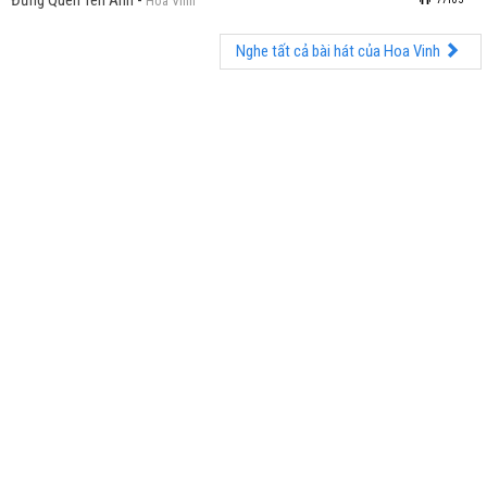
Đừng Quên Tên Anh
-
Hoa Vinh
Nghe tất cả bài hát của Hoa Vinh