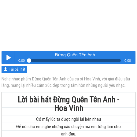
Đừng Quên Tên Anh
0:00
0:00
Tải bài hát
Đừng Quên Tên Anh
Nghe
Nghe nhạc phẩm Đừng Quên Tên Anh của ca sĩ Hoa Vinh, với giai điệu sâu
lắng, mang lại nhiều cảm xúc đẹp trong tâm hồn những người yêu nhạc.
Lời bài hát Đừng Quên Tên Anh -
Hoa Vinh
Có mấy lúc ta được ngồi lại bên nhau
trẻ
Để nói cho em nghe những câu chuyện mà em từng làm cho
anh đau.