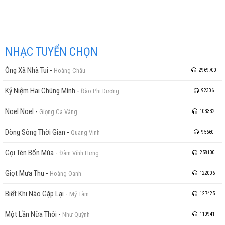
NHẠC TUYỂN CHỌN
Ông Xã Nhà Tui
-
Hoàng Châu
2969700
Kỷ Niệm Hai Chúng Mình
-
Đào Phi Dương
92306
Noel Noel
-
Giọng Ca Vàng
103332
Dòng Sông Thời Gian
-
Quang Vinh
95660
Gọi Tên Bốn Mùa
-
Đàm Vĩnh Hưng
258100
Giọt Mưa Thu
-
Hoàng Oanh
122006
Biết Khi Nào Gặp Lại
-
Mỹ Tâm
127425
Một Lần Nữa Thôi
-
Như Quỳnh
110941