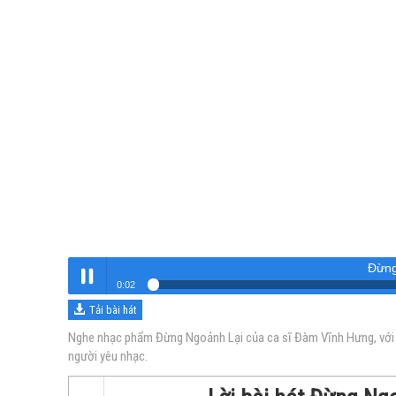
Đừng
0:03
Tải bài hát
Đừng Ngoảnh Lại
Nghe
Nghe nhạc phẩm Đừng Ngoảnh Lại của ca sĩ Đàm Vĩnh Hưng, với g
người yêu nhạc.