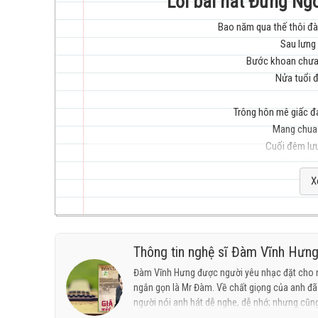
Lời bài hát Đừng Ng
Bao năm qua thế thôi đà
Sau lưng
trẻ
Bước khoan chưa 
Nửa tuổi đ
Trông hôn mê giấc đ
Mang chua 
Cuối đêm lưu
hay
Nụ cười 
X
Đời không 
Em bướ
Anh bướ
Hơn một l
Thông tin nghệ sĩ Đàm Vĩnh Hưn
nhất
Tưởng niệm n
Đàm Vĩnh Hưng được người yêu nhạc đặt cho n
ngắn gọn là Mr Đàm. Về chất giọng của anh đã 
Tay xua tay chối bỏ
người nói anh hát dễ nghe, dễ nhớ; nhưng cũng
Mang suy 