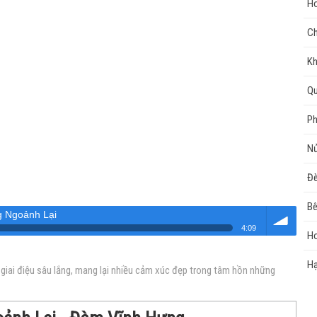
H
Ch
Kh
Q
Ph
Nử
Đè
Bê
 Ngoảnh Lại
4:09
Ho
Âm
Hạ
iai điệu sâu lắng, mang lại nhiều cảm xúc đẹp trong tâm hồn những