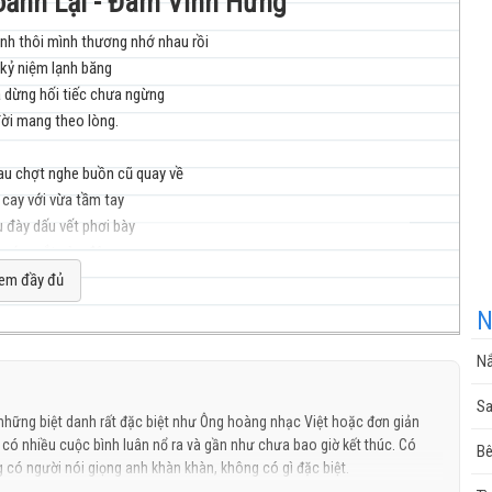
oảnh Lại - Đàm Vĩnh Hưng
nh thôi mình thương nhớ nhau rồi
 kỷ niệm lạnh băng
nhạc
dừng hối tiếc chưa ngừng
ời mang theo lòng.
au chợt nghe buồn cũ quay về
cay với vừa tầm tay
 đày dấu vết phơi bày
cuộc
nước mắt còn đây.
em đầy đủ
cho ta vui trọn vui
N
c đi theo người
c theo một người
Nắ
ần ngoảnh mặt lại
g
sống
Sa
hững mối tình đi qụa
hững biệt danh rất đặc biệt như Ông hoàng nhạc Việt hoặc đơn giản
có nhiều cuộc bình luân nổ ra và gần như chưa bao giờ kết thúc. Có
Bê
 tình yêu dù thiết tha nhiều
 có người nói giọng anh khàn khàn, không có gì đặc biệt.
tư đến ngày nào đó