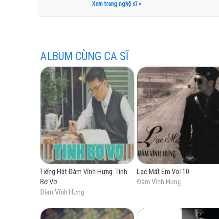
Xem trang nghệ sĩ »
Cá nhân tôi thấy anh có một chất giọng tự sự,
Với em tạ 
một góc quán ngồi nhâm nhi nhạc Đàm thì còn
Một vùng đấ
cao của anh Đàm lên trong thời gian sắp tới.
ALBUM CÙNG CA SĨ
Tiếng Hát Đàm Vĩnh Hưng: Tình
Lạc Mất Em Vol 10
Bơ Vơ
Đàm Vĩnh Hưng
Đàm Vĩnh Hưng