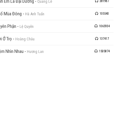
nh Em Là Đại Dương
-
Quang Lê
381987
hố Mùa Đông
-
Hà Anh Tuấn
105540
yên Phận
-
Lệ Quyên
1065934
i Ở Trọ
-
Hoàng Châu
137417
ộm Nhìn Nhau
-
Hương Lan
1505874