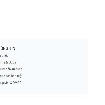
ÔNG TIN
i thiệu
n hệ & Góp ý
u khoản sử dụng
ính sách bảo mật
n quyền & DMCA