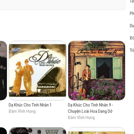
Tì
 phải có tâm trạng thì nghe nhạc anh mới ngấm được. Một tách cà phê,
từ khép mắt anh nhìn
 gì hơn. Tiengca.com sẽ cố gắng đăng tải những album nhạc chất lượng
P
t tủi nằm im..... !!!!
Du
Đờ
Tr
Dạ Khúc Cho Tình Nhân 1
Dạ Khúc Cho Tình Nhân 9 -
Đàm Vĩnh Hưng
Chuyện Loài Hoa Dang Dở
Đàm Vĩnh Hưng