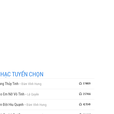
HẠC TUYỂN CHỌN
ng Thủy Tinh
-
Đàm Vĩnh Hưng
374809
o Em Nỡ Vô Tình
-
Lệ Quyên
257466
n Đời Hiu Quạnh
-
Đàm Vĩnh Hưng
427049