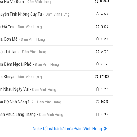
oa Nở Về Đêm
-
Đàm Vĩnh Hưng
103974
uyện Tình Không Suy Tư
-
Đàm Vĩnh Hưng
72639
i Đã Yêu
-
Đàm Vĩnh Hưng
49935
ua Cơn Mê
-
Đàm Vĩnh Hưng
81698
ận Tơ Tằm
-
Đàm Vĩnh Hưng
74434
a Đêm Ngoài Phố
-
Đàm Vĩnh Hưng
23060
n Khuya
-
Đàm Vĩnh Hưng
174453
n Nhau Ngày Vui
-
Đàm Vĩnh Hưng
31398
a Sứ Nhà Nàng 1-2
-
Đàm Vĩnh Hưng
56752
nh Phúc Lang Thang
-
Đàm Vĩnh Hưng
99802
Nghe tất cả bài hát của Đàm Vĩnh Hưng