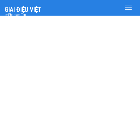
Toggle
GIAI ĐIỆU VIỆT
naviga
by Phantam Top