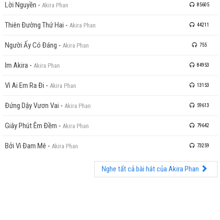
Lời Nguyền
-
Akira Phan
85605
Thiên Đường Thứ Hai
-
Akira Phan
44211
Người Ấy Có Đáng
-
Akira Phan
755
Im Akira
-
Akira Phan
84953
Vì Ai Em Ra Đi
-
Akira Phan
13153
Đứng Dậy Vươn Vai
-
Akira Phan
59613
Giây Phút Êm Đềm
-
Akira Phan
79642
Bởi Vì Đam Mê
-
Akira Phan
73259
Nghe tất cả bài hát của Akira Phan