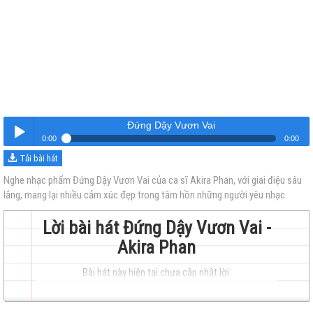
Đứng Dậy Vươn Vai
0:00
0:00
Tải bài hát
Đứng Dậy Vươn Vai
Nghe
Nghe nhạc phẩm Đứng Dậy Vươn Vai của ca sĩ Akira Phan, với giai điệu sâu
lắng, mang lại nhiều cảm xúc đẹp trong tâm hồn những người yêu nhạc.
Lời bài hát Đứng Dậy Vươn Vai -
Akira Phan
Bài hát này hiện tại chưa cập nhật lời.
trẻ