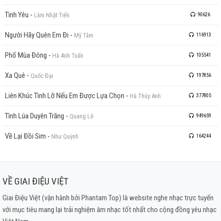
Tình Yêu
-
Lâm Nhật Tiến
90626
Người Hãy Quên Em Đi
-
Mỹ Tâm
116913
Phố Mùa Đông
-
Hà Anh Tuấn
105541
Xa Quê
-
Quốc Đại
197856
Liên Khúc Tình Lỡ Nếu Em Được Lựa Chọn
-
Hà Thúy Anh
377805
Tình Lúa Duyên Trăng
-
Quang Lê
949659
Về Lại Đồi Sim
-
Như Quỳnh
164244
VỀ GIAI ĐIỆU VIỆT
Giai Điệu Việt (vận hành bởi Phantam Top) là website nghe nhạc trực tuyến
với mục tiêu mang lại trải nghiệm âm nhạc tốt nhất cho cộng đồng yêu nhạc