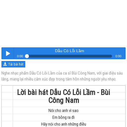
Dẫu Có Lỗi Lầm
0:00
0:00
Tải bài hát
Dẫu Có Lỗi Lầm
Nghe
Nghe nhạc phẩm Dẫu Có Lỗi Lầm của ca sĩ Bùi Công Nam, với giai điệu sâu
lắng, mang lại nhiều cảm xúc đẹp trong tâm hồn những người yêu nhạc.
Lời bài hát Dẫu Có Lỗi Lầm - Bùi
Công Nam
Nói cho anh vì sao
trẻ
Em bỗng ra đi
Hãy nói cho anh những điều