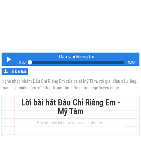
Đâu Chỉ Riêng Em
0:00
0:00
Tải bài hát
Đâu Chỉ Riêng Em
Nghe
Nghe nhạc phẩm Đâu Chỉ Riêng Em của ca sĩ Mỹ Tâm, với giai điệu sâu lắng,
mang lại nhiều cảm xúc đẹp trong tâm hồn những người yêu nhạc.
Lời bài hát Đâu Chỉ Riêng Em -
Mỹ Tâm
Bài hát này hiện tại chưa cập nhật lời.
trẻ