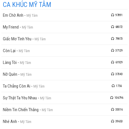
CA KHÚC MỸ TÂM
Em Chờ Anh
-
Mỹ Tâm
97891
My Friend
-
Mỹ Tâm
68072
Giấc Mơ Tình Yêu
-
Mỹ Tâm
79873
Còn Lại
-
Mỹ Tâm
37129
Làng Tôi
-
Mỹ Tâm
61929
Nỡ Quên
-
Mỹ Tâm
37043
Ta Chẳng Còn Ai
-
Mỹ Tâm
1756
Sự Thật Ta Yêu Nhau
-
Mỹ Tâm
106796
Niềm Tin Chiến Thắng
-
Mỹ Tâm
33016
Nhé Anh
-
Mỹ Tâm
39653