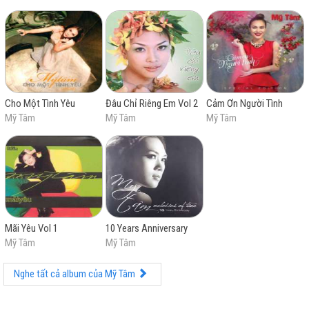
(2003) giúp cô lập kỷ lục về doanh số bán ra tại thị
trường trong nước. Mỹ Tâm tiếp tục phát hành một
chuỗi các sản phẩm âm nhạc thành công về mặt
chuyên môn và thương mại, bao gồm các album đề cử
cho giải Cống hiến Hoàng hôn thức giấc (2005), Vút
bay (2006), Trở lại (2008). Năm 2004, Mỹ Tâm tổ chức
chương trình biểu diễn "Liveshow Ngày ấy & bây giờ",
Cho Một Tình Yêu
Đâu Chỉ Riêng Em Vol 2
Cảm Ơn Người Tình
có mức kinh phí đầu tư lớn nhất tại Việt Nam lúc đó.
Mỹ Tâm
Mỹ Tâm
Mỹ Tâm
Trong thập niên 2010, cô thực hiện chuyến lưu diễn
Heartbeat và phát hành Tâm (2013), Tâm 9 (2017), liên
tiếp gặt hái thành công thương mại. Bên cạnh việc tự
sáng tác, cô còn hát các ca khúc của tác giả khác như
"Tóc nâu môi trầm", "Họa mi tóc nâu", "Ước gì", "Hát với
dòng sông", "Xích lô" hay "Cây đàn sinh viên". Kể từ
năm 2022, Mỹ Tâm tổ chức liveshow thường niên mang
tên My Soul 1981.
Mãi Yêu Vol 1
10 Years Anniversary
Mỹ Tâm
Mỹ Tâm
Mỹ Tâm nằm trong danh sách những nghệ sĩ thu âm
bán đĩa nhạc chạy nhất tại Việt Nam, với doanh thu
Nghe tất cả album của Mỹ Tâm
khoảng 2 triệu bản. Trong suốt sự nghiệp âm nhạc của
mình, Mỹ Tâm giành được 6 giải Cống hiến, 1 giải Âm
nhạc châu Âu của MTV, 11 lần liên tiếp nhận giải "Ca sĩ