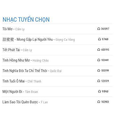
NHẠC TUYỂN CHỌN
Tôi Mơ
-
Cẩm Ly
361097
甜蜜蜜 - Mong Gặp Lại Người Yêu
-
Giọng Ca Vàng
97469
Tết Phát Tài
-
Cẩm Ly
653195
Tình Hồng Như Mơ
-
Hoàng Châu
103441
Tình Nghĩa Đôi Ta Chỉ Thế Thôi
-
Quốc Đại
555199
Tình Tuổi Ô Mai
-
Chế Thanh
123519
Một Người Đi
-
Tâm Đoan
95963
Làm Sao Tôi Quên Được
-
Ý Lan
102903