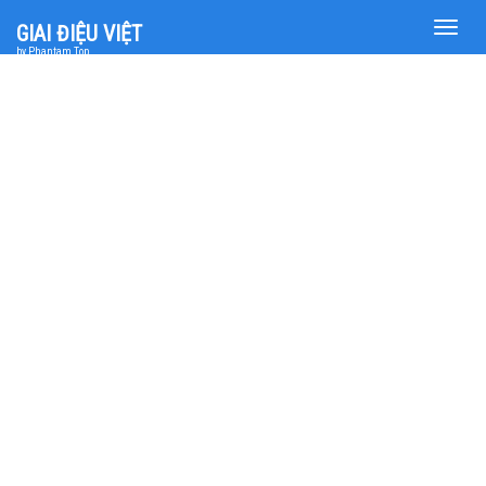
Toggle
GIAI ĐIỆU VIỆT
naviga
by Phantam Top