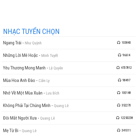
quên đi ngày vương đa đoan, quên đi ngày vương đa đoan
NHẠC TUYỂN CHỌN
Ngang Trái
-
Như Quỳnh
103840
Những Lời Mê Hoặc
-
Minh Tuyết
96614
Yêu Thương Mong Manh
-
Lệ Quyên
4707812
Mùa Hoa Anh Đào
-
Cẩm Ly
98497
Nhớ Về Một Mùa Xuân
-
Lưu Bích
100148
Không Phải Tại Chúng Mình
-
Quang Lê
352270
Đôi Mắt Người Xưa
-
Quang Lê
12250238
Mẹ Từ Bi
-
Quang Lê
341011