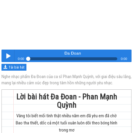
Đa Đoan
0:00
0:00
Tải bài hát
Đa Đoan
Nghe
Nghe nhạc phẩm Đa Đoan của ca sĩ Phan Mạnh Quỳnh, với giai điệu sâu lắng,
mang lại nhiều cảm xúc đẹp trong tâm hồn những người yêu nhạc.
Lời bài hát Đa Đoan - Phan Mạnh
Quỳnh
Vâng tôi biết mối tình thật nhiều năm em đã yêu em đã chờ
trẻ
Bao tha thiết, dốc cả một tuổi xuân luôn dõi theo bóng hình
trong mơ