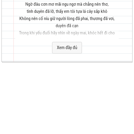
Ngờ đâu cơn mơ mãi ngu ngơ mà chẳng nên thơ,
tình duyên đã lỡ, thấy em tôi tựa lá cây sắp khô
Không nên cố níu giữ người lòng đã phai, thương đã vơi,
duyên đã cạn
hay
Trong khi yếu đuối hãy nhìn về ngày mai, khóc hết đi cho
thỏa tâm can
Đời em đa đoan cánh chim bay ngọn gió cuốn xoay
Xem đầy đủ
Tình yêu đứt gánh, giữa hoang mang mọi thứ đang đổi thay..
Ánh mắt âm u, cõi lòng mây mù, bây giờ em nghĩ đến anh ta
đầy oán thù
nhất
Nhưng tìm nơi đâu, 2 người bắt đầu, sẽ mặc nhiên bước
chung đôi không xa nhau
Lấy hơi thở dài, quên tạm u hoài, em còn kiếp sống gánh
thân nhân trên hai vai
Tất cả bi hài, chút thương sót lại ném vào không khí đốt
cháy hết chẳng nhớ ai.
Trời dù không đem theo mưa nỗi buồn ghì em sau song
thưa,