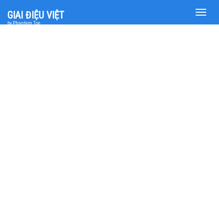
Toggle
GIAI ĐIỆU VIỆT
naviga
by Phantam Top