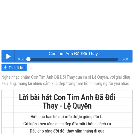
Con Tim Anh Đã Đổi Thay
0:00
0:00
Tải bài hát
Con Tim Anh Đã Đổi Thay
Nghe
Nghe nhạc phẩm Con Tim Anh Đã Đổi Thay của ca sĩ Lệ Quyên, với giai điệu
sâu lắng, mang lại nhiều cảm xúc đẹp trong tâm hồn những người yêu nhạc.
Lời bài hát Con Tim Anh Đã Đổi
Thay - Lệ Quyên
Biết bao bạn bè mơ ước được giống đôi ta
trẻ
Cứ luôn khen rằng mình đẹp đôi mãi không cách xa
Dẫu cho rằng đời đổi thay năm tháng đi qua