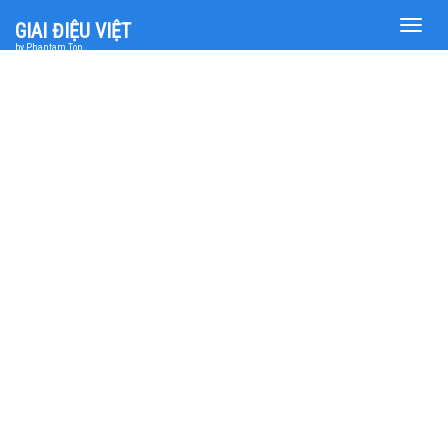
Toggle
GIAI ĐIỆU VIỆT
naviga
by Phantam Top