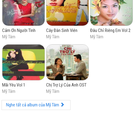
trường trong nước. Mỹ Tâm tiếp tục phát hành một
chuỗi các sản phẩm âm nhạc thành công về mặt
chuyên môn và thương mại, bao gồm các album đề cử
cho giải Cống hiến Hoàng hôn thức giấc (2005), Vút
bay (2006), Trở lại (2008). Năm 2004, Mỹ Tâm tổ chức
Cảm Ơn Người Tình
Cây Đàn Sinh Viên
Đâu Chỉ Riêng Em Vol 2
chương trình biểu diễn "Liveshow Ngày ấy & bây giờ",
Mỹ Tâm
Mỹ Tâm
Mỹ Tâm
có mức kinh phí đầu tư lớn nhất tại Việt Nam lúc đó.
Trong thập niên 2010, cô thực hiện chuyến lưu diễn
Heartbeat và phát hành Tâm (2013), Tâm 9 (2017), liên
tiếp gặt hái thành công thương mại. Bên cạnh việc tự
sáng tác, cô còn hát các ca khúc của tác giả khác như
"Tóc nâu môi trầm", "Họa mi tóc nâu", "Ước gì", "Hát với
dòng sông", "Xích lô" hay "Cây đàn sinh viên". Kể từ
năm 2022, Mỹ Tâm tổ chức liveshow thường niên mang
Mãi Yêu Vol 1
Chị Trợ Lý Của Anh OST
tên My Soul 1981.
Mỹ Tâm
Mỹ Tâm
Mỹ Tâm nằm trong danh sách những nghệ sĩ thu âm
Nghe tất cả album của Mỹ Tâm
bán đĩa nhạc chạy nhất tại Việt Nam, với doanh thu
khoảng 2 triệu bản. Trong suốt sự nghiệp âm nhạc của
mình, Mỹ Tâm giành được 6 giải Cống hiến, 1 giải Âm
nhạc châu Âu của MTV, 11 lần liên tiếp nhận giải "Ca sĩ
được yêu thích nhất" và 3 năm liên tiếp nhận giải