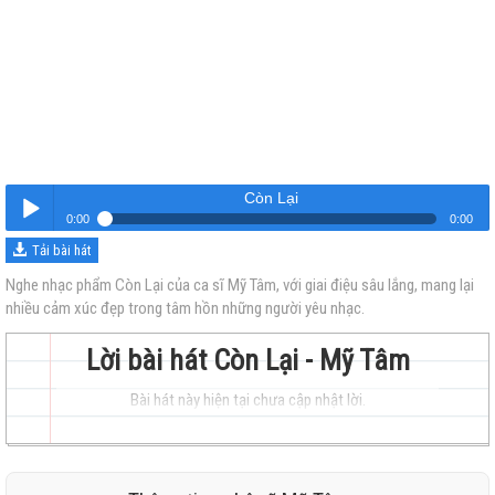
Còn Lại
0:00
0:00
Tải bài hát
Còn Lại
Nghe
Nghe nhạc phẩm Còn Lại của ca sĩ Mỹ Tâm, với giai điệu sâu lắng, mang lại
nhiều cảm xúc đẹp trong tâm hồn những người yêu nhạc.
Lời bài hát Còn Lại - Mỹ Tâm
Bài hát này hiện tại chưa cập nhật lời.
trẻ