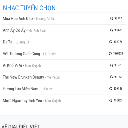
NHẠC TUYỂN CHỌN
Mùa Hoa Anh Đào
-
Hoàng Châu
98747
Anh Ấy Cô Ấy
-
Hà Anh Tuấn
98372
Đa Tạ
-
Quang Lê
102776
Vết Thương Cuối Cùng
-
Lệ Quyên
1068539
Ai Khổ Vì Ai
-
Như Quỳnh
93581
The New Drunken Beauty
-
Ye Peixin
99153
Hương Lúa Miền Nam
-
Cẩm Ly
509156
Mười Ngón Tay Tình Yêu
-
Như Quỳnh
406623
VỀ GIAI ĐIỆU VIỆT