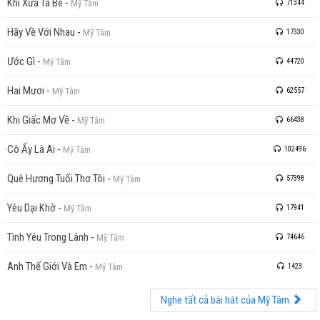
Khi Xưa Ta Bé
-
Mỹ Tâm
71344
Hãy Về Với Nhau
-
Mỹ Tâm
17330
Ước Gì
-
Mỹ Tâm
44720
Hai Mươi
-
Mỹ Tâm
62557
Khi Giấc Mơ Về
-
Mỹ Tâm
66438
Cô Ấy Là Ai
-
Mỹ Tâm
102496
Quê Hương Tuổi Thơ Tôi
-
Mỹ Tâm
57398
Yêu Dại Khờ
-
Mỹ Tâm
17941
Tình Yêu Trong Lành
-
Mỹ Tâm
74646
Anh Thế Giới Và Em
-
Mỹ Tâm
1423
Nghe tất cả bài hát của Mỹ Tâm