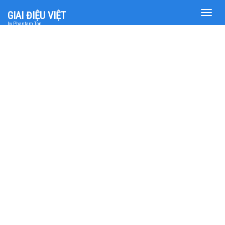
Toggle
GIAI ĐIỆU VIỆT
naviga
by Phantam Top