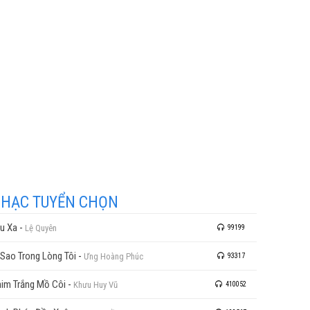
HẠC TUYỂN CHỌN
u Xa
-
Lệ Quyên
99199
 Sao Trong Lòng Tôi
-
Ưng Hoàng Phúc
93317
im Trắng Mồ Côi
-
Khưu Huy Vũ
410052