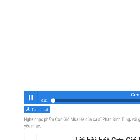
Cơn
0:01
Tải bài hát
Cơn Gió Mùa Hè
Nghe
Nghe nhạc phẩm Cơn Gió Mùa Hè của ca sĩ Phan Đinh Tùng, với gi
yêu nhạc.