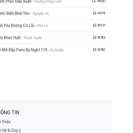
nh Phúc Đầu Xuân
-
Dương Hồng Loan
100567
ước Biển Bình Yên
-
Nguyên Vũ
96774
nh Yêu Không Có Lỗi
-
Phú Lê
90157
ên Khúc Huế
-
Thanh Tuyền
90785
i Mở Đầu Paris By Night 119
-
Kỳ Duyên
92782
ÔNG TIN
i thiệu
n hệ & Góp ý