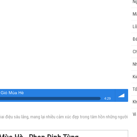
Ng
Mã
Lỗ
Đá
Ch
Nh
Ki
Tổ
 Gió Mùa Hè
4:29
Kh
Âm
Vì
ai điệu sâu lắng, mang lại nhiều cảm xúc đẹp trong tâm hồn những người