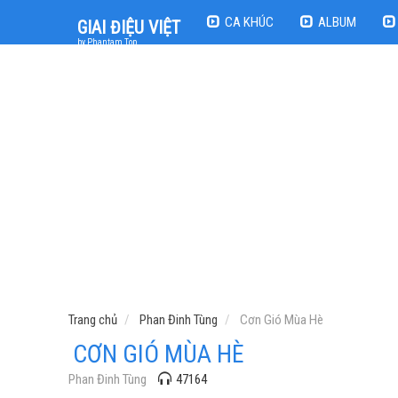
CA KHÚC
ALBUM
GIAI ĐIỆU VIỆT
by Phantam Top
Trang chủ
Phan Đinh Tùng
Cơn Gió Mùa Hè
CƠN GIÓ MÙA HÈ
Phan Đinh Tùng
47164