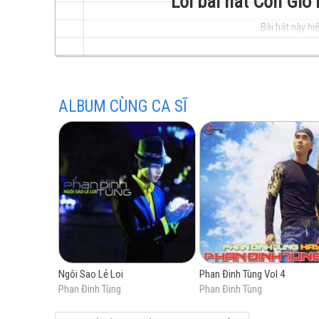
Lời bài hát Cơn Gió
Bài hát này hiệ
trẻ
ALBUM CÙNG CA SĨ
hay
nhất
Ngôi Sao Lẻ Loi
Phan Đinh Tùng Vol 4
Phan Đinh Tùng
Phan Đinh Tùng