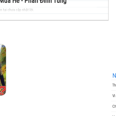
 Mùa Hè - Phan Đinh Tùng
n tại chưa cập nhật lời.
nhạc
cuộc
N
Th
sống
Vì
Ch