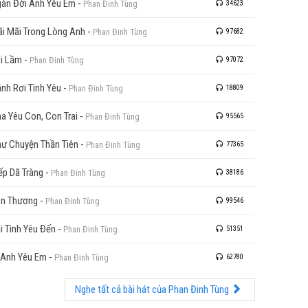
àn Đời Anh Yêu Em
-
Phan Đinh Tùng
34623
i Mãi Trong Lòng Anh
-
Phan Đinh Tùng
97682
i Lầm
-
Phan Đinh Tùng
97072
nh Rơi Tình Yêu
-
Phan Đinh Tùng
18809
a Yêu Con, Con Trai
-
Phan Đinh Tùng
95565
ư Chuyện Thần Tiên
-
Phan Đinh Tùng
77365
ếp Dã Tràng
-
Phan Đinh Tùng
38186
n Thương
-
Phan Đinh Tùng
99546
i Tình Yêu Đến
-
Phan Đinh Tùng
51351
 Anh Yêu Em
-
Phan Đinh Tùng
62780
Nghe tất cả bài hát của Phan Đinh Tùng