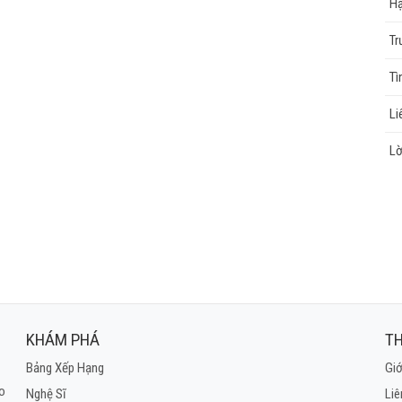
Hạ
Tr
Tì
Li
Lờ
KHÁM PHÁ
TH
Bảng Xếp Hạng
Giớ
ho
Nghệ Sĩ
Liê