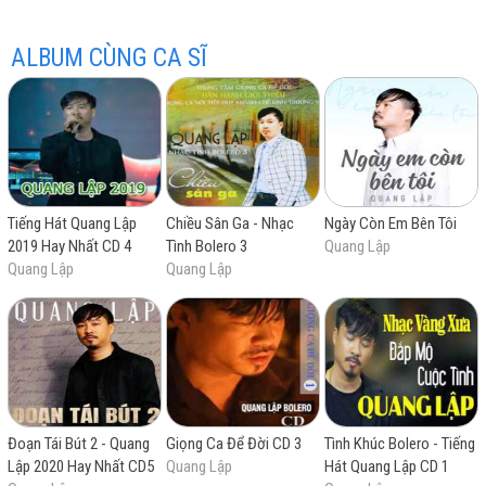
ALBUM CÙNG CA SĨ
hay
Tiếng Hát Quang Lập
Chiều Sân Ga - Nhạc
Ngày Còn Em Bên Tôi
2019 Hay Nhất CD 4
Tình Bolero 3
Quang Lập
nhất
Quang Lập
Quang Lập
Đoạn Tái Bút 2 - Quang
Giọng Ca Để Đời CD 3
Tình Khúc Bolero - Tiếng
Lập 2020 Hay Nhất CD5
Quang Lập
Hát Quang Lập CD 1