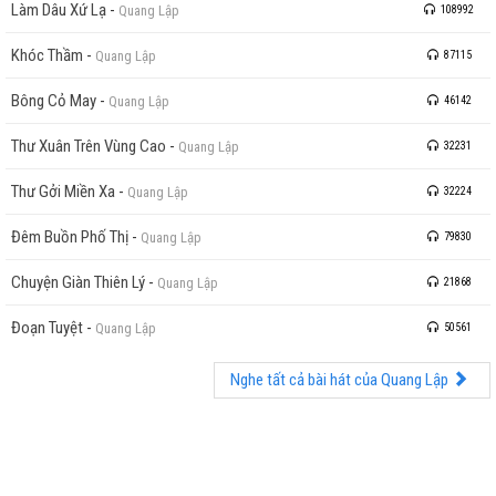
Làm Dâu Xứ Lạ
-
Quang Lập
108992
Khóc Thầm
-
Quang Lập
87115
Bông Cỏ May
-
Quang Lập
46142
Thư Xuân Trên Vùng Cao
-
Quang Lập
32231
Thư Gởi Miền Xa
-
Quang Lập
32224
Đêm Buồn Phố Thị
-
Quang Lập
79830
Chuyện Giàn Thiên Lý
-
Quang Lập
21868
Đoạn Tuyệt
-
Quang Lập
50561
Nghe tất cả bài hát của Quang Lập