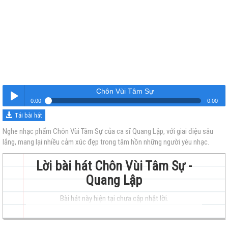
Chôn Vùi Tâm Sự
0:00
0:00
Tải bài hát
Chôn Vùi Tâm Sự
Nghe
Nghe nhạc phẩm Chôn Vùi Tâm Sự của ca sĩ Quang Lập, với giai điệu sâu
lắng, mang lại nhiều cảm xúc đẹp trong tâm hồn những người yêu nhạc.
Lời bài hát Chôn Vùi Tâm Sự -
Quang Lập
Bài hát này hiện tại chưa cập nhật lời.
trẻ