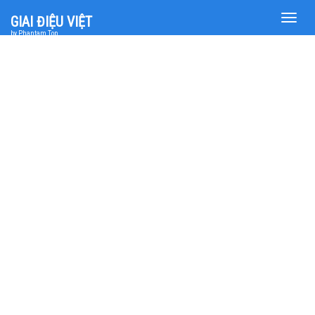
Toggle
GIAI ĐIỆU VIỆT
naviga
by Phantam Top