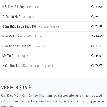
Nét Đẹp Á Đông
-
Hiền Thục
156795
Ai Ra Xứ Huế
-
Quang Lê
268101
Đêm Thấy Ta Là Thác Đổ
-
Nguyễn Hồng Ân
101219
Nhớ Về Em
-
Giang Hồng Ngọc
97642
Huế Tình Yêu Của Tôi
-
Quang Lê
781689
Mẹ Từ Bi
-
Quang Lê
189821
Xuân Đẹp Làm Sao
-
Dương Hồng Loan
100858
VỀ GIAI ĐIỆU VIỆT
Giai Điệu Việt (vận hành bởi Phantam Top) là website nghe nhạc trực tuyến
với mục tiêu mang lại trải nghiệm âm nhạc tốt nhất cho cộng đồng yêu nhạc
Việt Nam.