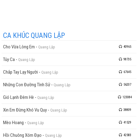
CA KHÚC QUANG LẬP
Cho Vừa Lòng Em
-
Quang Lập
40965
Túy Ca
-
Quang Lập
98735
Chắp Tay Lạy Người
-
Quang Lập
67645
Những Con Đường Tình Sử
-
Quang Lập
56207
Gió Lạnh Đêm Hè
-
Quang Lập
123084
Xin Em Đừng Khó Vu Quy
-
Quang Lập
38809
Mèo Hoang
-
Quang Lập
41529
Hồi Chuông Xóm Đạo
-
Quang Lập
42583