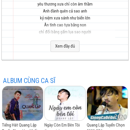
yêu thương xưa chỉ còn âm thầm
Anh đành quên cả sao anh
kỷ niệm xưa sánh như biển lớn
Ân tình cao tựa bằng non
hay
chỉ đổi bằng gấm lụa sao người
Em về gom lại thư anh
Xem đầy đủ
cả ngàn trang giấy mỏng xanh màu
Gom cả áo lạnh ngày xưa
anh đem ra đốt thành tro tàn
nhất
Cho người xưa khỏi phân vân
ALBUM CÙNG CA SĨ
khi nhìn mưa gió bên thềm vắng
Khi mùa đông lạnh lùng sang,
em khỏi nhớ chuyện ngày xưa
Anh ơi hết rồi hết rồi,
chẳng còn chi nữa đâu anh
Yêu thương như nước trôi qua cầu
Tiếng Hát Quang Lập
Ngày Còn Em Bên Tôi
Quang Lập Tuyển Chọn
như đàn trở phiếm cung sầu