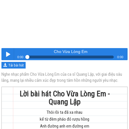
Cho Vừa Lòng Em
0:00
0:00
Tải bài hát
Cho Vừa Lòng Em
Nghe
Nghe nhạc phẩm Cho Vừa Lòng Em của ca sĩ Quang Lập, với giai điệu sâu
lắng, mang lại nhiều cảm xúc đẹp trong tâm hồn những người yêu nhạc.
Lời bài hát Cho Vừa Lòng Em -
Quang Lập
Thôi rồi ta đã xa nhau
trẻ
kể từ đêm pháo đỏ rượu hồng
Anh đường anh em đường em