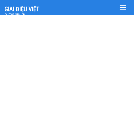
Toggle
GIAI ĐIỆU VIỆT
naviga
by Phantam Top