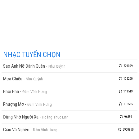
NHẠC TUYỂN CHỌN
Sao Anh Nỡ Đành Quên
-
Như Quỳnh
729099
Mưa Chiều
-
Như Quỳnh
106270
Phôi Pha
-
Đàm Vĩnh Hưng
111519
Phượng Mơ
-
Đàm Vĩnh Hưng
116565
Đừng Nhớ Người Xa
-
Hoàng Thục Linh
96439
Giàu Và Nghèo
-
Đàm Vĩnh Hưng
3908970