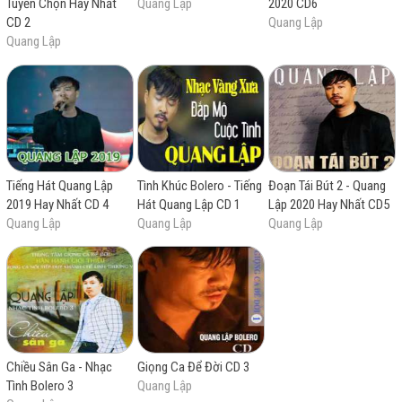
Tuyển Chọn Hay Nhất
Quang Lập
2020 CD6
Còn gì nữa đâu?
CD 2
Quang Lập
Quang Lập
Tôi thề tôi chẳng yêu ai
vì người ta cứ phụ tôi hoài
Bây giờ tôi chẳng còn tin
trong nhân gian có kẻ chung tình
Tôi giận tôi đã ngây thơ
đem tình yêu hiến dâng cho người hết
Nên giờ tôi chẳng còn chi
Tiếng Hát Quang Lập
Tình Khúc Bolero - Tiếng
Đoạn Tái Bút 2 - Quang
khi người ngoảnh mặt mà đi
2019 Hay Nhất CD 4
Hát Quang Lập CD 1
Lập 2020 Hay Nhất CD5
Quang Lập
Quang Lập
Quang Lập
Chiều Sân Ga - Nhạc
Giọng Ca Để Đời CD 3
Tình Bolero 3
Quang Lập