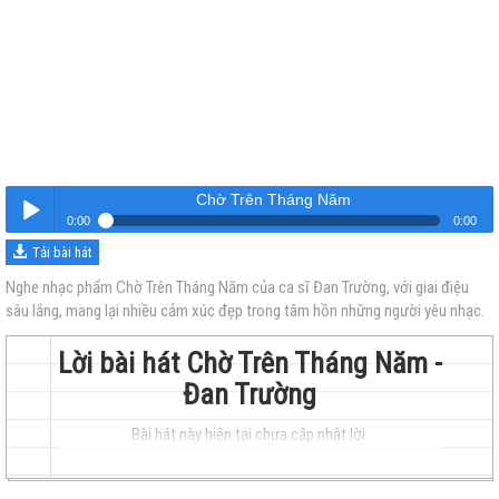
Chờ Trên Tháng Năm
0:00
0:00
Tải bài hát
Chờ Trên Tháng Năm
Nghe
Nghe nhạc phẩm Chờ Trên Tháng Năm của ca sĩ Đan Trường, với giai điệu
sâu lắng, mang lại nhiều cảm xúc đẹp trong tâm hồn những người yêu nhạc.
Lời bài hát Chờ Trên Tháng Năm -
Đan Trường
Bài hát này hiện tại chưa cập nhật lời.
trẻ