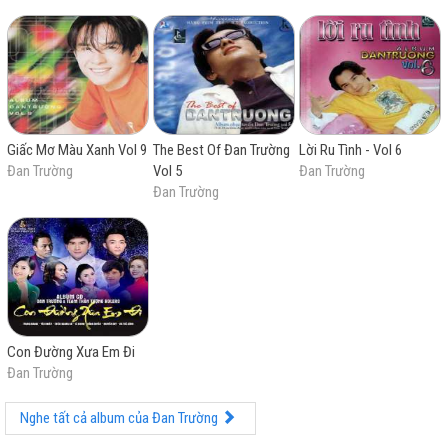
bản nhạc Hoa lời Việt. Ca khúc đầu tiên "Kiếp ve sầu"
đã mang đến thành công bất ngờ, tiếp nối là những bản
hit lớn như "Mưa trên cuộc tình", "Bước chân lẻ loi" và
đặc biệt là "Đi về nơi xa". Phong cách âm nhạc của anh
có ảnh hưởng lớn từ dòng nhạc Cantopop, anh đạt
thành công ở nhiều dòng nhạc khác nhau, từ nhạc trẻ
đến nhạc truyền thống và dân ca trữ tình.
Giấc Mơ Màu Xanh Vol 9
The Best Of Đan Trường
Lời Ru Tình - Vol 6
Trong suốt sự nghiệp ca hát hơn 20 năm, Đan Trường
Đan Trường
Vol 5
Đan Trường
đã nhận được nhiều giải thưởng âm nhạc, phần lớn là
Đan Trường
danh hiệu "Ca sĩ được yêu thích nhất" và "Nam ca sĩ
được yêu thích nhất" liên tiếp nhiều năm của nhiều giải
thưởng như Làn Sóng Xanh, Giải Mai Vàng, Ngôi sao
Bạch Kim, HTV Awards và Zing Music Awards, trước khi
anh tự rút lui. Anh thắng 1 giải "Ca sĩ của năm" tại Giải
thưởng Làn Sóng Xanh và nhận 1 đề cử "Ca sĩ của
năm" tại Giải thưởng Âm nhạc Cống hiến, ngoài ra còn
những giải thưởng khác như VTV Bài hát tôi yêu và
Con Đường Xưa Em Đi
Album Vàng. Anh ghi kỷ lục tại giải thưởng HTV
Đan Trường
Awards, VTV Bài hát tôi yêu và liveshow Dấu Ấn. Bên
cạnh ca hát, anh còn tham gia vào lĩnh vực phim ảnh
Nghe tất cả album của Đan Trường
với các bộ phim nổi bật như: Võ lâm truyền kỳ (2007),