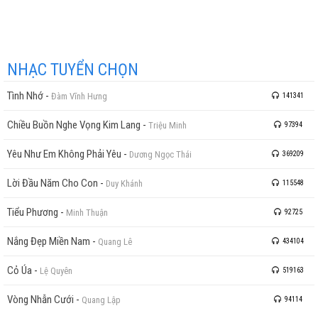
NHẠC TUYỂN CHỌN
Tình Nhớ
-
Đàm Vĩnh Hưng
141341
Chiều Buồn Nghe Vọng Kim Lang
-
Triệu Minh
97394
Yêu Như Em Không Phải Yêu
-
Dương Ngọc Thái
369209
Lời Đầu Năm Cho Con
-
Duy Khánh
115548
Tiểu Phương
-
Minh Thuận
92725
Nắng Đẹp Miền Nam
-
Quang Lê
434104
Cỏ Úa
-
Lệ Quyên
519163
Vòng Nhẫn Cưới
-
Quang Lập
94114