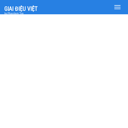
Toggle
GIAI ĐIỆU VIỆT
naviga
by Phantam Top