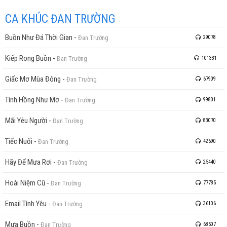
CA KHÚC ĐAN TRƯỜNG
Buồn Như Đá Thời Gian
-
Đan Trường
29078
Kiếp Rong Buồn
-
Đan Trường
101331
Giấc Mơ Mùa Đông
-
Đan Trường
67909
Tình Hồng Như Mơ
-
Đan Trường
99801
Mãi Yêu Người
-
Đan Trường
83070
Tiếc Nuối
-
Đan Trường
42690
Hãy Để Mưa Rơi
-
Đan Trường
25440
Hoài Niệm Cũ
-
Đan Trường
77785
Email Tình Yêu
-
Đan Trường
36106
Mưa Buồn
-
Đan Trường
68507