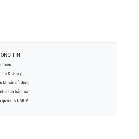
ÔNG TIN
i thiệu
n hệ & Góp ý
u khoản sử dụng
ính sách bảo mật
n quyền & DMCA