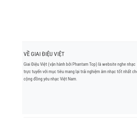
Dans le r
Dans la 
Chagrin, chagrin, 
et me po
Amour, tu me delais
Amour, je 
VỀ GIAI ĐIỆU VIỆT
Tu s
Giai Điệu Việt (vận hành bởi Phantam Top) là website nghe nhạc
Mais le bonheur
trực tuyến với mục tiêu mang lại trải nghiệm âm nhạc tốt nhất c
Il ne re
cộng đồng yêu nhạc Việt Nam.
gravee 