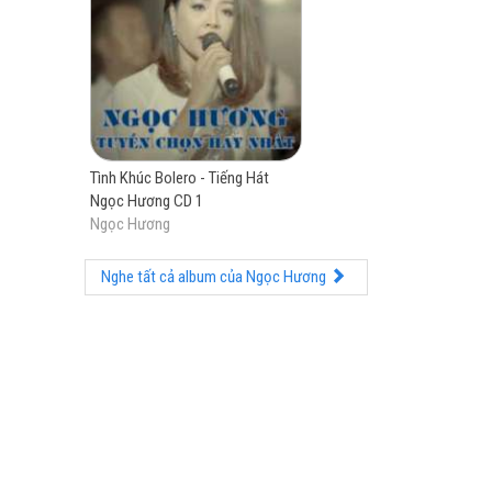
Em xin nằm xuống m
Giấc mơ nhỏ nhoi đưa em vào
*************
Tình Khúc Bolero - Tiếng Hát
Ngọc Hương CD 1
Ngọc Hương
C'est toi qu
Nghe tất cả album của Ngọc Hương
au firmament
a` chaque inst
Il n'y a que la 
C'est toi qui veux
et qui fais vite
A` 
j'entends murmu