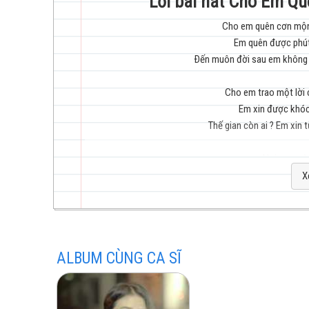
Lời bài hát Cho Em Q
Cho em quên cơn mộng
Em quên được phút
trẻ
Ðến muôn đời sau em không 
Cho em trao một lời 
Em xin được khóc
Thế gian còn ai ? Em xin 
hay
Hơi men nà
Thêm cho đầ
X
Có nhớ 
Uống
Uống 
Thế 
nhất
ALBUM CÙNG CA SĨ
Qu
Ðời cò
Mai đây khi hoa tàn