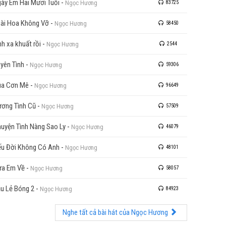
ày Em Hai Mươi Tuổi
-
Ngọc Hương
83725
ài Hoa Không Vỡ
-
Ngọc Hương
58450
nh xa khuất rồi
-
Ngọc Hương
2544
yên Tình
-
Ngọc Hương
59306
ua Cơn Mê
-
Ngọc Hương
96649
ơng Tình Cũ
-
Ngọc Hương
57509
uyện Tình Nàng Sao Ly
-
Ngọc Hương
46079
u Đời Không Có Anh
-
Ngọc Hương
48101
a Em Về
-
Ngọc Hương
58057
u Lẻ Bóng 2
-
Ngọc Hương
84923
Nghe tất cả bài hát của Ngọc Hương