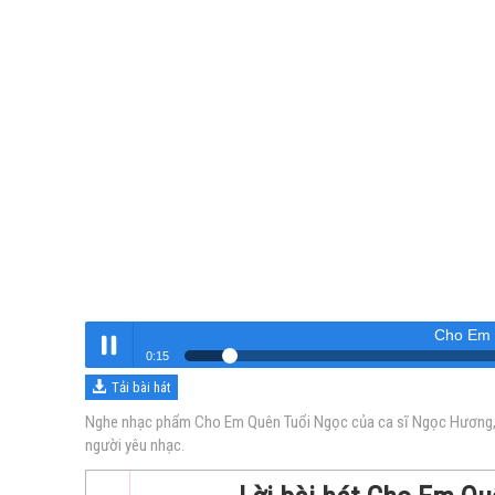
Cho Em 
0:16
Tải bài hát
Cho Em Quên Tuổi Ngọc
Nghe
Nghe nhạc phẩm Cho Em Quên Tuổi Ngọc của ca sĩ Ngọc Hương, vớ
người yêu nhạc.