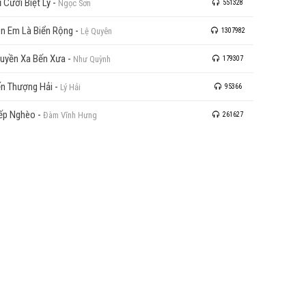
 Cười Biệt Ly
-
Ngọc Sơn
551328
n Em Là Biển Rộng
-
Lệ Quyên
1307982
uyền Xa Bến Xưa
-
Như Quỳnh
179307
n Thượng Hải
-
Lý Hải
95366
ếp Nghèo
-
Đàm Vĩnh Hưng
261627