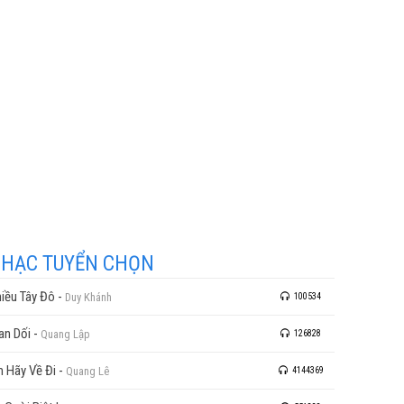
HẠC TUYỂN CHỌN
iều Tây Đô
-
Duy Khánh
100534
an Dối
-
Quang Lập
126828
 Hãy Về Đi
-
Quang Lê
4144369