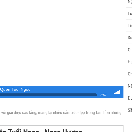
Ng
Lo
Tì
Du
Q
Hư
Ch
Nế
Quên Tuổi Ngọc
3:57
Đư
Âm
Sầ
i giai điệu sâu lắng, mang lại nhiều cảm xúc đẹp trong tâm hồn những