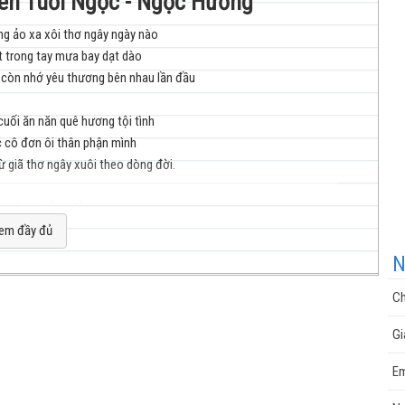
uên Tuổi Ngọc - Ngọc Hương
 ảo xa xôi thơ ngây ngày nào
 trong tay mưa bay dạt dào
nhạc
còn nhớ yêu thương bên nhau lần đầu
cuối ăn năn quê hương tội tình
 cô đơn ôi thân phận mình
từ giã thơ ngây xuôi theo dòng đời.
cuộc
o cũng chẳng đủ say
y giấc mộng chua cay
em đầy đủ
phút giây lầm lỡ
N
 cho thật say
quên ngày mai
Ch
gian đổi thay
sống
Gi
anh ta có ai
n chi trong tay
Em
 úa xanh xao phong ba dập vùi