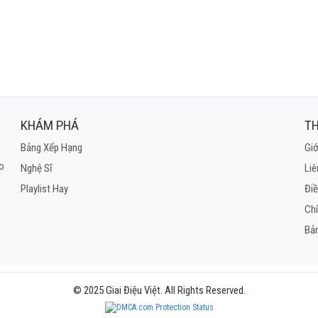
eve tout est fleuri
vie tout est fini.
c'est toi qui me tourmentes
ursuis a` l'infini.
ses, tu t'enfuis, tu t'enfuis
ne peux plus te voir
ais pourquoi!
KHÁM PHÁ
TH
Bảng Xếp Hạng
Giớ
 ne dure qu'un seul soir
ho
Nghệ Sĩ
Liê
ste que ton image
Playlist Hay
Điề
dans ma me'moire
Ch
Bả
© 2025 Giai Điệu Việt. All Rights Reserved.