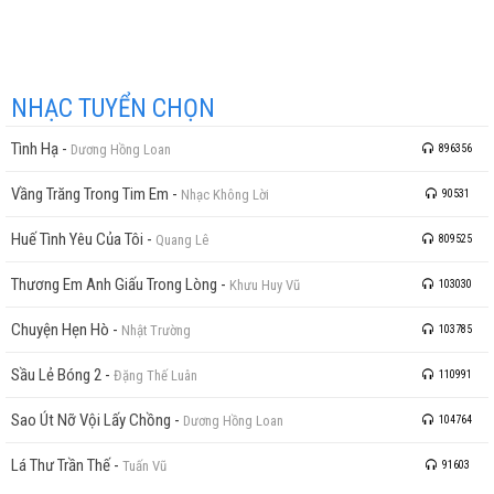
NHẠC TUYỂN CHỌN
Tình Hạ
-
Dương Hồng Loan
896356
Vầng Trăng Trong Tim Em
-
Nhạc Không Lời
90531
Huế Tình Yêu Của Tôi
-
Quang Lê
809525
Thương Em Anh Giấu Trong Lòng
-
Khưu Huy Vũ
103030
Chuyện Hẹn Hò
-
Nhật Trường
103785
Sầu Lẻ Bóng 2
-
Đặng Thế Luân
110991
Sao Út Nỡ Vội Lấy Chồng
-
Dương Hồng Loan
104764
Lá Thư Trần Thế
-
Tuấn Vũ
91603