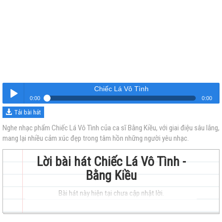
Chiếc Lá Vô Tình
0:00
0:00
Tải bài hát
Chiếc Lá Vô Tình
Nghe
Nghe nhạc phẩm Chiếc Lá Vô Tình của ca sĩ Bằng Kiều, với giai điệu sâu lắng,
mang lại nhiều cảm xúc đẹp trong tâm hồn những người yêu nhạc.
Lời bài hát Chiếc Lá Vô Tình -
Bằng Kiều
Bài hát này hiện tại chưa cập nhật lời.
trẻ