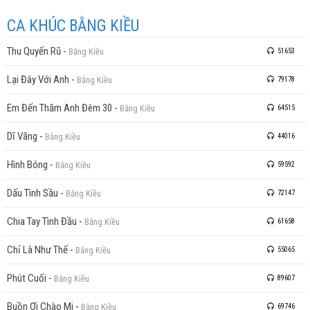
CA KHÚC BẰNG KIỀU
Thu Quyến Rũ
-
Bằng Kiều
51653
Lại Đây Với Anh
-
Bằng Kiều
79178
Em Đến Thăm Anh Đêm 30
-
Bằng Kiều
64515
Dĩ Vãng
-
Bằng Kiều
44016
Hình Bóng
-
Bằng Kiều
59592
Dấu Tình Sầu
-
Bằng Kiều
72147
Chia Tay Tình Đầu
-
Bằng Kiều
61658
Chỉ Là Như Thế
-
Bằng Kiều
55065
Phút Cuối
-
Bằng Kiều
89607
Buồn Ơi Chào Mi
-
Bằng Kiều
69746