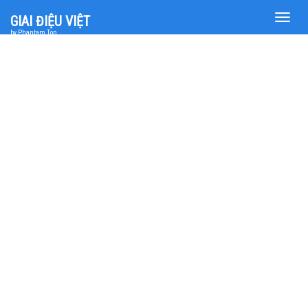
Toggle
GIAI ĐIỆU VIỆT
naviga
by Phantam Top