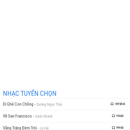
NHẠC TUYỂN CHỌN
Dì Ghẻ Con Chồng
-
Dương Ngọc Thái
1895844
Về San Francisco
-
Quốc Khanh
94660
Vầng Trăng Đêm Trôi
-
Lý Hải
99940