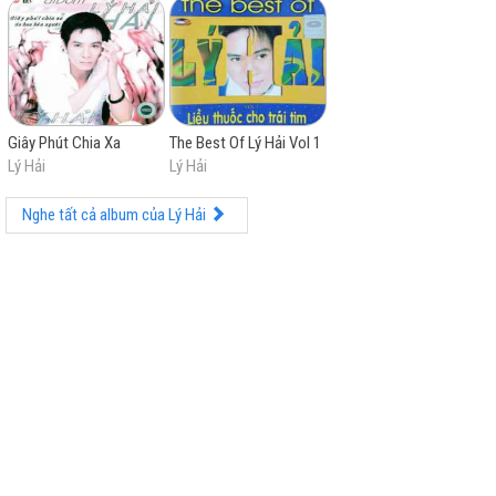
Thương hiệu khi ra mắt lần đầu vào năm 2015 đã giúp
ông thành công thu về hơn 1 nghìn tỷ VND và những
phần phim do ông thực hiện cũng thường nhận được
hầu hết những lời khen ngợi từ giới chuyên môn.
Giây Phút Chia Xa
The Best Of Lý Hải Vol 1
Lý Hải
Lý Hải
Nghe tất cả album của Lý Hải