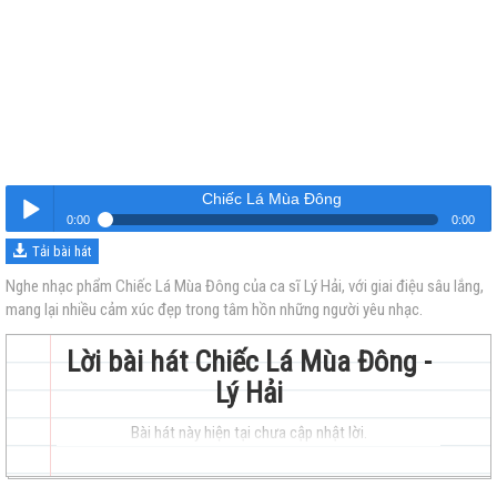
Chiếc Lá Mùa Đông
0:00
0:00
Tải bài hát
Chiếc Lá Mùa Đông
Nghe
Nghe nhạc phẩm Chiếc Lá Mùa Đông của ca sĩ Lý Hải, với giai điệu sâu lắng,
mang lại nhiều cảm xúc đẹp trong tâm hồn những người yêu nhạc.
Lời bài hát Chiếc Lá Mùa Đông -
Lý Hải
Bài hát này hiện tại chưa cập nhật lời.
trẻ