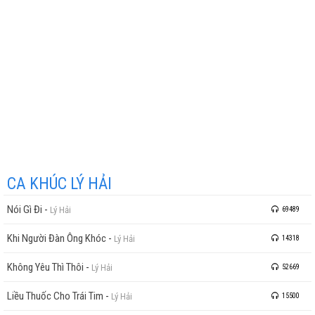
CA KHÚC LÝ HẢI
Nói Gì Đi
-
Lý Hải
69489
Khi Người Đàn Ông Khóc
-
Lý Hải
14318
Không Yêu Thì Thôi
-
Lý Hải
52669
Liều Thuốc Cho Trái Tim
-
Lý Hải
15500