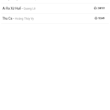
Ai Ra Xứ Huế
-
Quang Lê
268101
Thu Ca
-
Hoàng Thúy Vy
92649
Tình Quê
-
Dương Hồng Loan
102412
Con Đường Xưa Em Đi
-
Đan Trường
101229
Hai Chuyến Tàu Đêm
-
Quang Lê
7642364
VỀ GIAI ĐIỆU VIỆT
Giai Điệu Việt (vận hành bởi Phantam Top) là website nghe nhạc trực tuyến
với mục tiêu mang lại trải nghiệm âm nhạc tốt nhất cho cộng đồng yêu nhạc
Việt Nam.
KHÁM PHÁ
Bảng Xếp Hạng