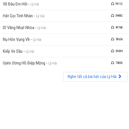
Về Đâu Em Hỡi
-
Lý Hải
99112
Hát Gọi Tình Nhân
-
Lý Hải
39882
Dĩ Vãng Nhạt Nhòa
-
Lý Hải
49768
Nụ Hôn Vụng Về
-
Lý Hải
78656
Kiếp Ve Sầu
-
Lý Hải
59694
Uyên Ương Hồ Điệp Mộng
-
Lý Hải
75830
Nghe tất cả bài hát của Lý Hải