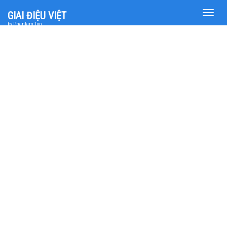
Toggle
GIAI ĐIỆU VIỆT
naviga
by Phantam Top