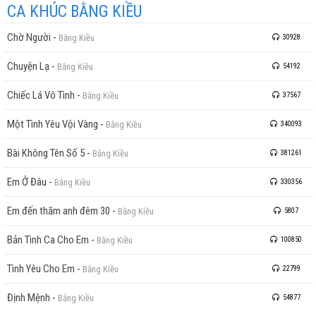
CA KHÚC BẰNG KIỀU
Chờ Người
-
Bằng Kiều
30928
Chuyện Lạ
-
Bằng Kiều
54192
Chiếc Lá Vô Tình
-
Bằng Kiều
37567
Một Tình Yêu Vội Vàng
-
Bằng Kiều
340093
Bài Không Tên Số 5
-
Bằng Kiều
381261
Em Ở Đâu
-
Bằng Kiều
330356
Em đến thăm anh đêm 30
-
Bằng Kiều
5807
Bản Tình Ca Cho Em
-
Bằng Kiều
100850
Tình Yêu Cho Em
-
Bằng Kiều
22799
Định Mệnh
-
Bằng Kiều
54877