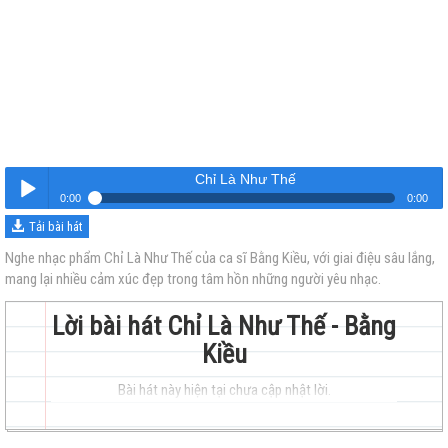
Chỉ Là Như Thế
0:00
0:00
Tải bài hát
Chỉ Là Như Thế
Nghe
Nghe nhạc phẩm Chỉ Là Như Thế của ca sĩ Bằng Kiều, với giai điệu sâu lắng,
mang lại nhiều cảm xúc đẹp trong tâm hồn những người yêu nhạc.
Lời bài hát Chỉ Là Như Thế - Bằng
Kiều
Bài hát này hiện tại chưa cập nhật lời.
trẻ