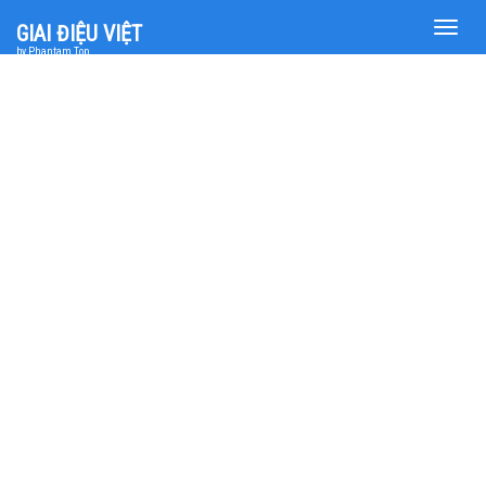
Toggle
GIAI ĐIỆU VIỆT
naviga
by Phantam Top