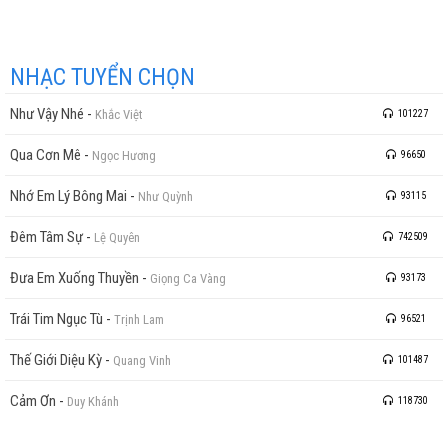
NHẠC TUYỂN CHỌN
Như Vậy Nhé
-
Khắc Việt
101227
Qua Cơn Mê
-
Ngọc Hương
96650
Nhớ Em Lý Bông Mai
-
Như Quỳnh
93115
Đêm Tâm Sự
-
Lệ Quyên
742509
Đưa Em Xuống Thuyền
-
Giọng Ca Vàng
93173
Trái Tim Ngục Tù
-
Trịnh Lam
96521
Thế Giới Diệu Kỳ
-
Quang Vinh
101487
Cảm Ơn
-
Duy Khánh
118730