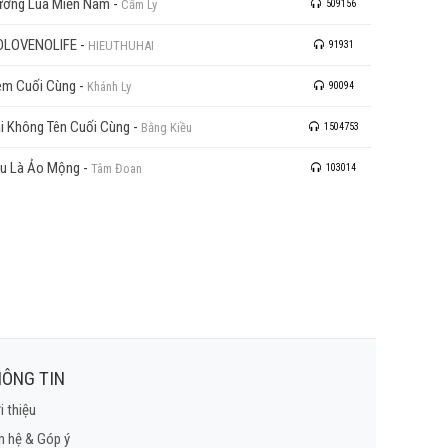
ơng Lúa Miền Nam
-
Cẩm Ly
509156
OLOVENOLIFE
-
HIEUTHUHAI
91931
m Cuối Cùng
-
Khánh Ly
90094
i Không Tên Cuối Cùng
-
Bằng Kiều
1504753
u Là Ảo Mộng
-
Tâm Đoan
103014
ÔNG TIN
i thiệu
n hệ & Góp ý