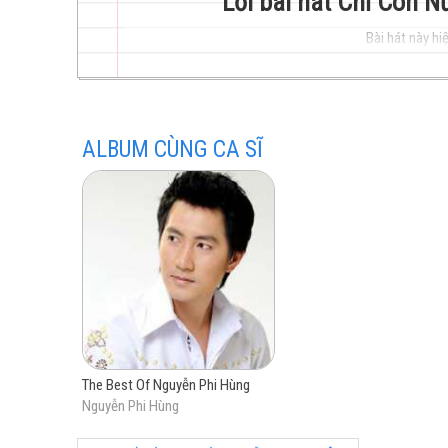
Lời bài hát Chỉ Còn 
Bài hát này hiệ
trẻ
ALBUM CÙNG CA SĨ
hay
nhất
The Best Of Nguyễn Phi Hùng
Nguyễn Phi Hùng