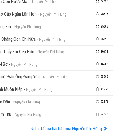
ỉ Còn Nước Mắt
-
Nguyễn Phi Hùng
49490
ớ Gấp Ngàn Lần Hơn
-
Nguyễn Phi Hùng
75378
áng Em
-
Nguyễn Phi Hùng
25503
 Chẳng Còn Chi Nữa
-
Nguyễn Phi Hùng
66892
n Thấy Em Đẹp Hơn
-
Nguyễn Phi Hùng
16931
i Bờ
-
Nguyễn Phi Hùng
16203
ười Đàn Ông Đang Yêu
-
Nguyễn Phi Hùng
78783
nh Muôn Kiếp
-
Nguyễn Phi Hùng
48766
n Đầu
-
Nguyễn Phi Hùng
92576
êm Thu
-
Nguyễn Phi Hùng
22833
Nghe tất cả bài hát của Nguyễn Phi Hùng