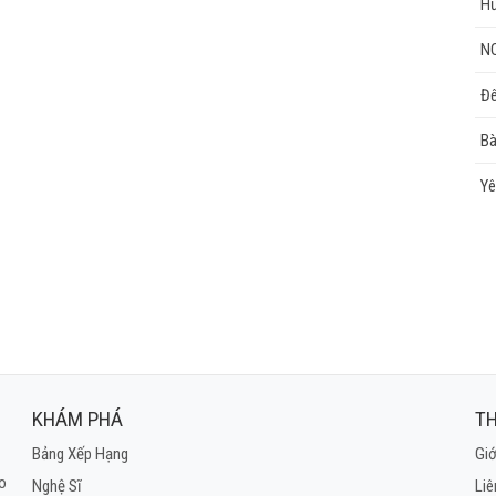
Hư
N
Đê
Bà
Yê
KHÁM PHÁ
TH
Bảng Xếp Hạng
Giớ
ho
Nghệ Sĩ
Liê