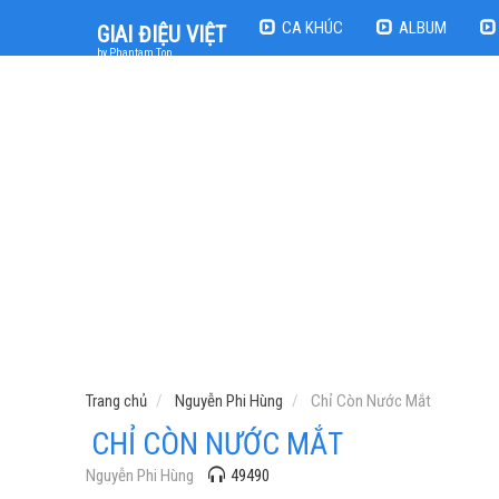
CA KHÚC
ALBUM
GIAI ĐIỆU VIỆT
by Phantam Top
Trang chủ
Nguyễn Phi Hùng
Chỉ Còn Nước Mắt
CHỈ CÒN NƯỚC MẮT
Nguyễn Phi Hùng
49490