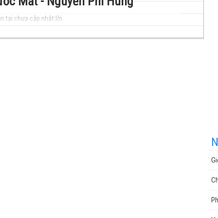
Nước Mắt - Nguyễn Phi Hùng
n tại chưa cập nhật lời.
nhạc
cuộc
N
Gi
sống
Ch
P