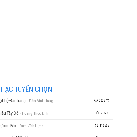
HẠC TUYỂN CHỌN
ọt Lệ Đài Trang
-
Đàm Vĩnh Hưng
3603743
iều Tây Đô
-
Hoàng Thục Linh
91538
hượng Mơ
-
Đàm Vĩnh Hưng
116565