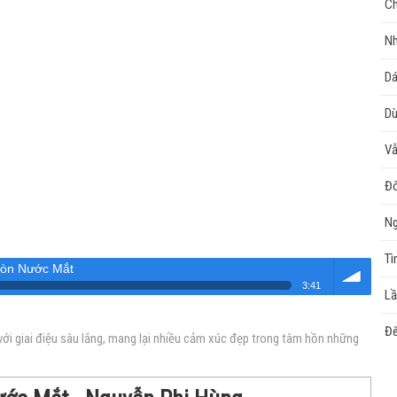
Ch
Nh
D
Dù
Vẫ
Đô
Ng
Tì
Còn Nước Mắt
3:41
Lầ
Âm
Đ
i giai điệu sâu lắng, mang lại nhiều cảm xúc đẹp trong tâm hồn những