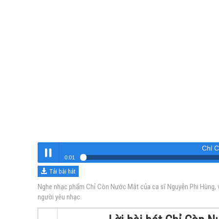
Chỉ 
0:01
Tải bài hát
Chỉ Còn Nước Mắt
Nghe
Nghe nhạc phẩm Chỉ Còn Nước Mắt của ca sĩ Nguyễn Phi Hùng, vớ
người yêu nhạc.