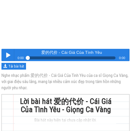
爱的代价 - Cái Giá Của Tình Yêu
0:00
0:00
Tải bài hát
爱的代价 - Cái Giá Của Tình Yêu
Nghe
Nghe nhạc phẩm 爱的代价 - Cái Giá Của Tình Yêu của ca sĩ Giọng Ca Vàng,
với giai điệu sâu lắng, mang lại nhiều cảm xúc đẹp trong tâm hồn những
người yêu nhạc.
Lời bài hát 爱的代价 - Cái Giá
Của Tình Yêu - Giọng Ca Vàng
trẻ
Bài hát này hiện tại chưa cập nhật lời.