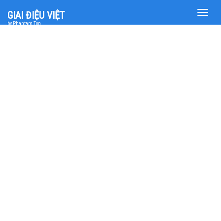
Toggle
GIAI ĐIỆU VIỆT
naviga
by Phantam Top