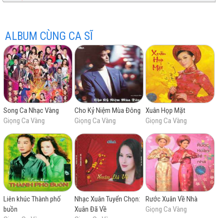
ALBUM CÙNG CA SĨ
hay
Song Ca Nhạc Vàng
Cho Kỷ Niệm Mùa Đông
Xuân Họp Mặt
nhất
Giọng Ca Vàng
Giọng Ca Vàng
Giọng Ca Vàng
Liên khúc Thành phố
Nhạc Xuân Tuyển Chọn:
Rước Xuân Về Nhà
buồn
Xuân Đã Về
Giọng Ca Vàng