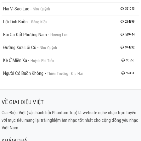
Hai Vì Sao Lạc
-
Như Quỳnh
321073
Lời Tình Buồn
-
Bằng Kiều
264999
Bài Ca Đất Phương Nam
-
Hương Lan
569444
Đường Xưa Lối Cũ
-
Như Quỳnh
944292
Kẻ Ở Miền Xa
-
Huỳnh Phi Tiễn
90656
Người Có Buồn Không
-
Thiên Trường - Địa Hải
92393
VỀ GIAI ĐIỆU VIỆT
Giai Điệu Việt (vận hành bởi Phantam Top) là website nghe nhạc trực tuyến
với mục tiêu mang lại trải nghiệm âm nhạc tốt nhất cho cộng đồng yêu nhạc
Việt Nam.
KHÁM PHÁ