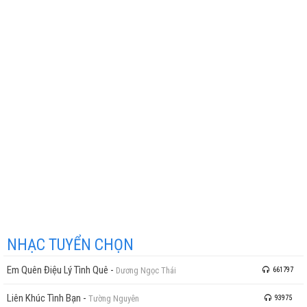
NHẠC TUYỂN CHỌN
Em Quên Điệu Lý Tình Quê
-
Dương Ngọc Thái
661797
Liên Khúc Tình Bạn
-
Tường Nguyên
93975