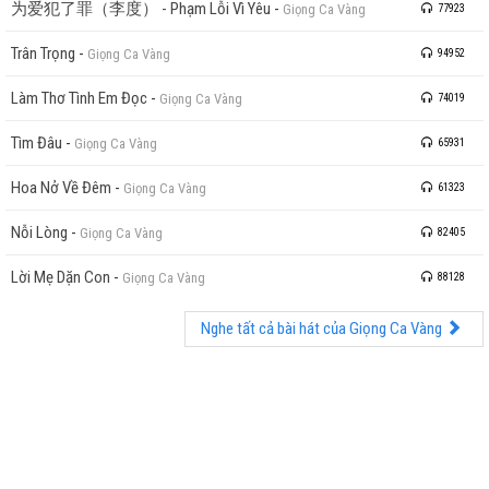
为爱犯了罪（李度） - Phạm Lỗi Vì Yêu
-
Giọng Ca Vàng
77923
Trân Trọng
-
Giọng Ca Vàng
94952
Làm Thơ Tình Em Đọc
-
Giọng Ca Vàng
74019
Tìm Đâu
-
Giọng Ca Vàng
65931
Hoa Nở Về Đêm
-
Giọng Ca Vàng
61323
Nỗi Lòng
-
Giọng Ca Vàng
82405
Lời Mẹ Dặn Con
-
Giọng Ca Vàng
88128
Nghe tất cả bài hát của Giọng Ca Vàng