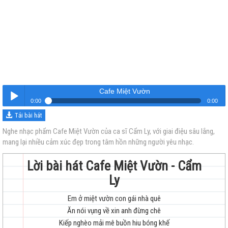
Cafe Miệt Vườn
0:00
0:00
Tải bài hát
Cafe Miệt Vườn
Nghe
Nghe nhạc phẩm Cafe Miệt Vườn của ca sĩ Cẩm Ly, với giai điệu sâu lắng,
mang lại nhiều cảm xúc đẹp trong tâm hồn những người yêu nhạc.
Lời bài hát Cafe Miệt Vườn - Cẩm
Ly
Em ở miệt vườn con gái nhà quê
trẻ
Ăn nói vụng về xin anh đừng chê
Kiếp nghèo mải mê buồn hiu bóng khế