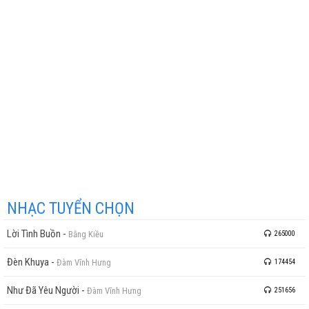
NHẠC TUYỂN CHỌN
Lời Tình Buồn
-
Bằng Kiều
265000
Đèn Khuya
-
Đàm Vĩnh Hưng
174454
Như Đã Yêu Người
-
Đàm Vĩnh Hưng
251656