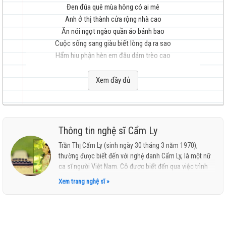
Đen đúa quê mùa hông có ai mê
Anh ở thị thành cửa rộng nhà cao
Ăn nói ngọt ngào quần áo bảnh bao
Cuộc sống sang giàu biết lòng dạ ra sao
hay
Hẩm hiu phận hèn em đâu dám trèo cao
Hò..... ơị...
Xem đầy đủ
Ơi... lý miệt vườn
Báo hiếu song thân ơn nghĩa sanh thành
Em làm đa đa vỗ cánh sao đành
nhất
Hò ..... ơị...
Thông tin nghệ sĩ Cẩm Ly
Ơi ... lý miệt vườn
Trần Thị Cẩm Ly (sinh ngày 30 tháng 3 năm 1970),
Khác họ người dưng duyên nợ thuở nào
thường được biết đến với nghệ danh Cẩm Ly, là một nữ
Bên hiếu bên tình em biết liệu làm sao
ca sĩ người Việt Nam. Cô được biết đến qua việc trình
Bên hiếu bên tình em biết liệu làm sao
diễn những ca khúc thuộc dòng nhạc nhẹ, nhạc trữ
Xem trang nghệ sĩ »
tình, nhạc có âm hưởng dân ca và nhạc trẻ.
Hò .... ơị...
Cô được mệnh danh là "Nữ hoàng dân ca" của Việt
Ơi lý miệt vườn (2)
Nam trong thời đại mới, là người tiên phong đưa nhạc
dân ca, trữ tình đến gần hơn với giới trẻ, thổi làn gió mới