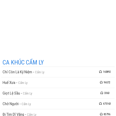
CA KHÚC CẨM LY
Chỉ Còn Là Kỷ Niệm
-
Cẩm Ly
165892
Huế Xưa
-
Cẩm Ly
96572
Giọt Lệ Sầu
-
Cẩm Ly
3363
Chờ Người
-
Cẩm Ly
675163
Đi Tìm Dĩ Vãng
-
Cẩm Ly
83796