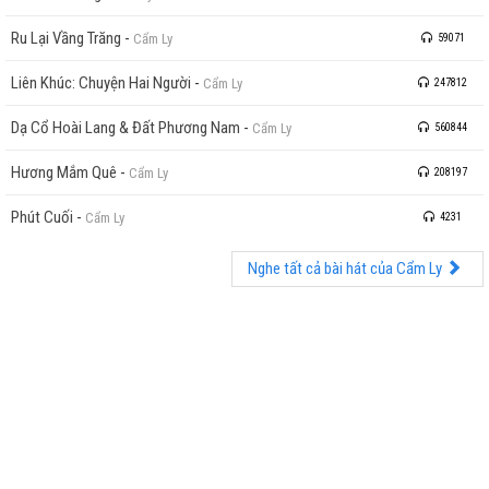
Ru Lại Vầng Trăng
-
Cẩm Ly
59071
Liên Khúc: Chuyện Hai Người
-
Cẩm Ly
247812
Dạ Cổ Hoài Lang & Đất Phương Nam
-
Cẩm Ly
560844
Hương Mắm Quê
-
Cẩm Ly
208197
Phút Cuối
-
Cẩm Ly
4231
Nghe tất cả bài hát của Cẩm Ly