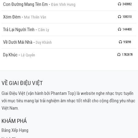
Con Đường Mang Tên Em
-
Đàm Vĩnh Hưng
343882
Xóm Đêm
-
Mai Thiên Vân
108310
Trả Lại Người Tình
-
Cẩm Ly
144400
Về Dưới Mái Nhà
-
Duy Khánh
95098
Dạ Khúc
-
Lệ Quyên
1782878
VỀ GIAI ĐIỆU VIỆT
Giai Điệu Việt (vận hành bởi Phantam Top) là website nghe nhạc trực tuyến
với mục tiêu mang lại trải nghiệm âm nhạc tốt nhất cho cộng đồng yêu nhạc
Việt Nam.
KHÁM PHÁ
Bảng Xếp Hạng