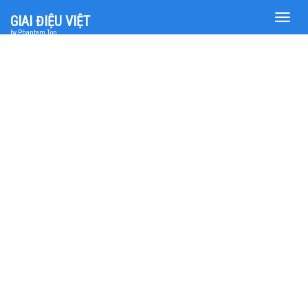
Toggle
GIAI ĐIỆU VIỆT
naviga
by Phantam Top