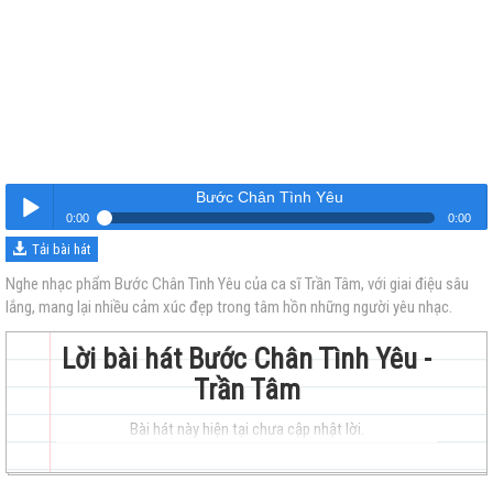
Bước Chân Tình Yêu
0:00
0:00
Tải bài hát
Bước Chân Tình Yêu
Nghe
Nghe nhạc phẩm Bước Chân Tình Yêu của ca sĩ Trần Tâm, với giai điệu sâu
lắng, mang lại nhiều cảm xúc đẹp trong tâm hồn những người yêu nhạc.
Lời bài hát Bước Chân Tình Yêu -
Trần Tâm
Bài hát này hiện tại chưa cập nhật lời.
trẻ