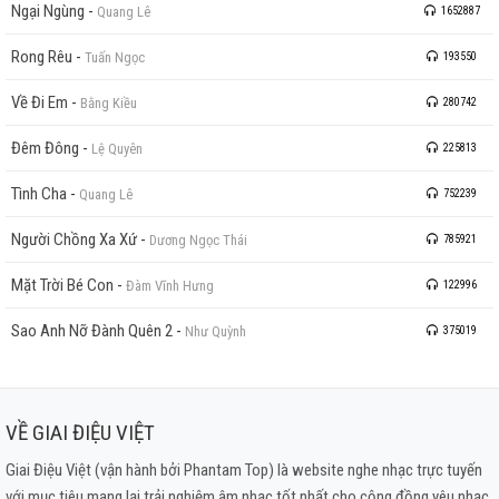
Ngại Ngùng
-
Quang Lê
1652887
Rong Rêu
-
Tuấn Ngọc
193550
Về Đi Em
-
Bằng Kiều
280742
Đêm Đông
-
Lệ Quyên
225813
Tình Cha
-
Quang Lê
752239
Người Chồng Xa Xứ
-
Dương Ngọc Thái
785921
Mặt Trời Bé Con
-
Đàm Vĩnh Hưng
122996
Sao Anh Nỡ Đành Quên 2
-
Như Quỳnh
375019
VỀ GIAI ĐIỆU VIỆT
Giai Điệu Việt (vận hành bởi Phantam Top) là website nghe nhạc trực tuyến
với mục tiêu mang lại trải nghiệm âm nhạc tốt nhất cho cộng đồng yêu nhạc