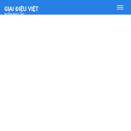
Toggle
GIAI ĐIỆU VIỆT
naviga
by Phantam Top