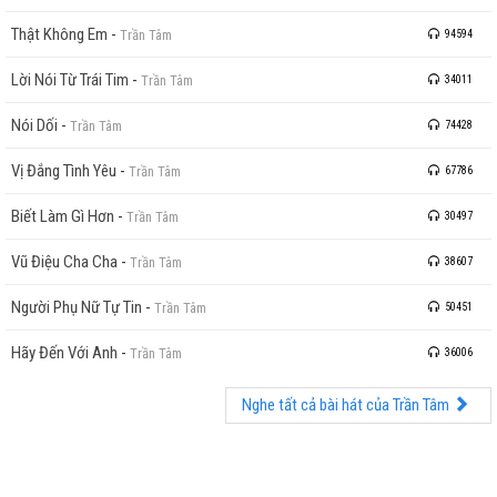
Thật Không Em
-
Trần Tâm
94594
Lời Nói Từ Trái Tim
-
Trần Tâm
34011
Nói Dối
-
Trần Tâm
74428
Vị Đắng Tình Yêu
-
Trần Tâm
67786
Biết Làm Gì Hơn
-
Trần Tâm
30497
Vũ Điệu Cha Cha
-
Trần Tâm
38607
Người Phụ Nữ Tự Tin
-
Trần Tâm
50451
Hãy Đến Với Anh
-
Trần Tâm
36006
Nghe tất cả bài hát của Trần Tâm