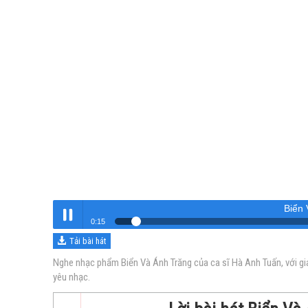
Biển 
0:16
Tải bài hát
Biển Và Ánh Trăng
Nghe
Nghe nhạc phẩm Biển Và Ánh Trăng của ca sĩ Hà Anh Tuấn, với gi
yêu nhạc.