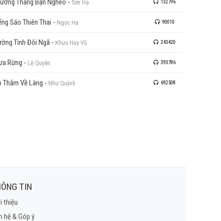
ương Thằng Bạn Nghèo
-
Sơn Hạ
132796
ếng Sáo Thiên Thai
-
Ngọc Hạ
90010
ờng Tình Đôi Ngã
-
Khưu Huy Vũ
243420
ưa Rừng
-
Lệ Quyên
393786
 Thắm Về Làng
-
Như Quỳnh
692508
ÔNG TIN
i thiệu
n hệ & Góp ý