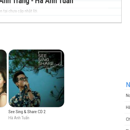
 Ánh Trăng - Hà Anh Tuấn
n tại chưa cập nhật lời.
nhạc
cuộc
N
No
sống
Hà
See Sing & Share CD 2
Hà Anh Tuấn
Ch