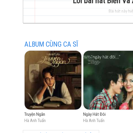
Lời bài hát Biển Và
Bài hát này hiệ
trẻ
ALBUM CÙNG CA SĨ
hay
nhất
Truyện Ngắn
Ngày Hát Đôi
Hà Anh Tuấn
Hà Anh Tuấn