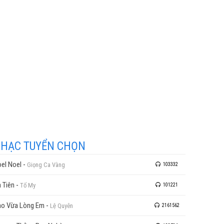
HẠC TUYỂN CHỌN
el Noel
-
Giọng Ca Vàng
103332
 Tiên
-
Tố My
101221
o Vừa Lòng Em
-
Lệ Quyên
2161562