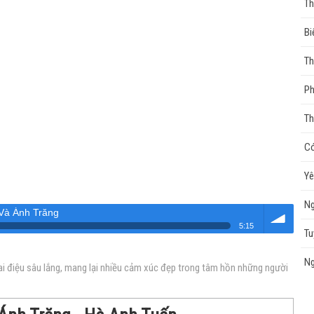
Th
Bi
Th
P
T
Có
Yê
Ng
Và Ánh Trăng
5:15
Tu
Âm
Ng
ai điệu sâu lắng, mang lại nhiều cảm xúc đẹp trong tâm hồn những người