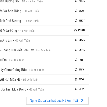
iên Đường Gọi Tên
-
Hà Anh Tuấn
79646
ển Và Ánh Trăng
-
Hà Anh Tuấn
68068
ành Phố Sương
-
Hà Anh Tuấn
65827
hố Mùa Đông
-
Hà Anh Tuấn
105541
hương Em
-
Hà Anh Tuấn
54646
 Chàng Trai Viết Lên Cây
-
Hà Anh Tuấn
64816
u Em
-
Hà Anh Tuấn
19881
ày Chưa Giông Bão
-
Hà Anh Tuấn
57610
yết Rơi Mùa Hè
-
Hà Anh Tuấn
52368
ười Tình Mùa Đông
-
Hà Anh Tuấn
61859
Nghe tất cả bài hát của Hà Anh Tuấn