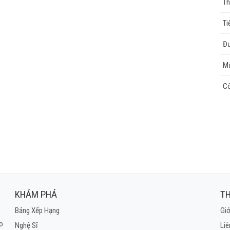
Th
Ti
Đư
M
Cô
KHÁM PHÁ
TH
Bảng Xếp Hạng
Giớ
ho
Nghệ Sĩ
Liê