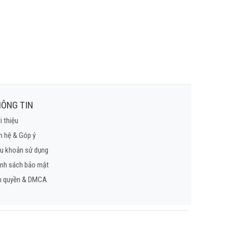
ÔNG TIN
i thiệu
n hệ & Góp ý
u khoản sử dụng
ính sách bảo mật
n quyền & DMCA