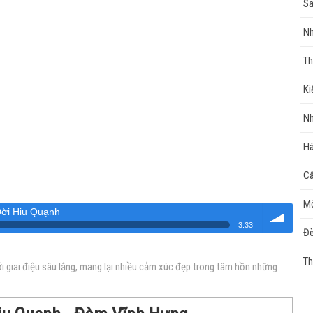
Sa
Nh
Th
Ki
Nh
Hà
Câ
Mộ
ời Hiu Quạnh
3:33
Đè
Âm
Th
 giai điệu sâu lắng, mang lại nhiều cảm xúc đẹp trong tâm hồn những