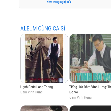
Xem trang nghệ sĩ »
Cá nhân tôi thấy anh có một chất giọng tự sự,
Đường thật lặn
một góc quán ngồi nhâm nhi nhạc Đàm thì còn
Giật mình n
cao của anh Đàm lên trong thời gian sắp tới.
(hưm..
ALBUM CÙNG CA SĨ
(hưm....h
Đường nào d
Một lần nằm m
Dù thật lệ r
Giật mình t
(hưm..
(hưm....
Hạnh Phúc Lang Thang
Tiếng Hát Đàm Vĩnh Hưng: Tì
Đàm Vĩnh Hưng
Bơ Vơ
Đàm Vĩnh Hưng