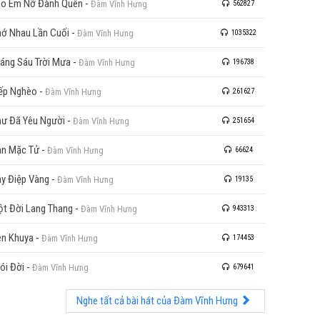
o Em Nỡ Đành Quên
-
Đàm Vĩnh Hưng
562827
ớ Nhau Lần Cuối
-
Đàm Vĩnh Hưng
1035322
áng Sáu Trời Mưa
-
Đàm Vĩnh Hưng
196738
ếp Nghèo
-
Đàm Vĩnh Hưng
261627
ư Đã Yêu Người
-
Đàm Vĩnh Hưng
251654
n Mặc Tử
-
Đàm Vĩnh Hưng
66624
y Điệp Vàng
-
Đàm Vĩnh Hưng
19135
t Đời Lang Thang
-
Đàm Vĩnh Hưng
943313
n Khuya
-
Đàm Vĩnh Hưng
174453
ói Đời
-
Đàm Vĩnh Hưng
679641
Nghe tất cả bài hát của Đàm Vĩnh Hưng