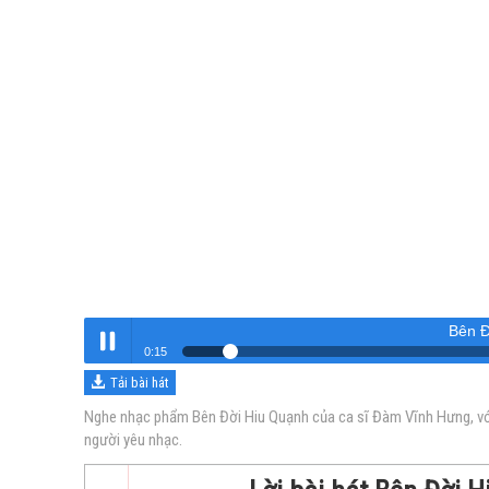
Bên Đ
0:15
Tải bài hát
Bên Đời Hiu Quạnh
Nghe
Nghe nhạc phẩm Bên Đời Hiu Quạnh của ca sĩ Đàm Vĩnh Hưng, với
người yêu nhạc.