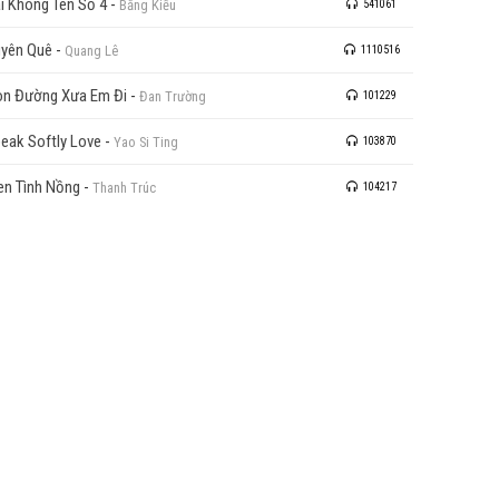
i Không Tên Số 4
-
Bằng Kiều
541061
yên Quê
-
Quang Lê
1110516
n Đường Xưa Em Đi
-
Đan Trường
101229
eak Softly Love
-
Yao Si Ting
103870
n Tình Nồng
-
Thanh Trúc
104217