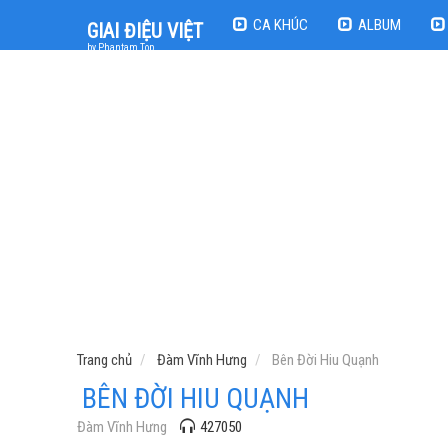
CA KHÚC
ALBUM
GIAI ĐIỆU VIỆT
by Phantam Top
Trang chủ
Đàm Vĩnh Hưng
Bên Đời Hiu Quạnh
BÊN ĐỜI HIU QUẠNH
Đàm Vĩnh Hưng
427050