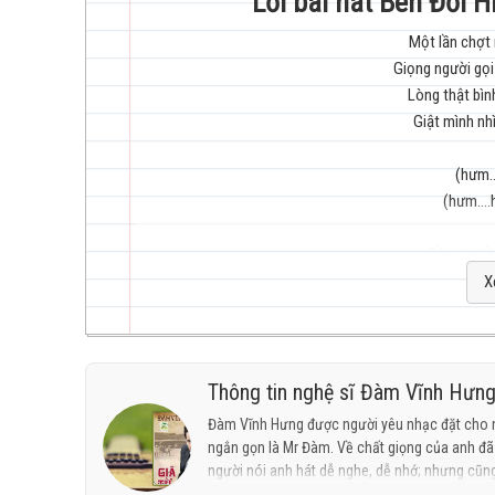
Lời bài hát Bên Đời 
Một lần chợt 
Giọng người gọi 
trẻ
Lòng thật bìn
Giật mình nhì
(hưm..
(hưm....h
hay
Rồi một lầ
Tưởng rằng được q
X
Lòng thật bìn
Giật mình nhì
(hưm..
Thông tin nghệ sĩ Đàm Vĩnh Hưn
nhất
(hưm....h
Đàm Vĩnh Hưng được người yêu nhạc đặt cho n
ngắn gọn là Mr Đàm. Về chất giọng của anh đã 
Đường nào qu
người nói anh hát dễ nghe, dễ nhớ; nhưng cũng
Đường về tình