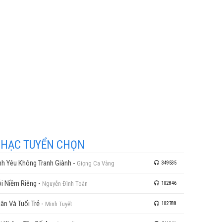
HẠC TUYỂN CHỌN
nh Yêu Không Tranh Giành
-
Giọng Ca Vàng
349535
i Niềm Riêng
-
Nguyễn Đình Toàn
102846
ân Và Tuổi Trẻ
-
Minh Tuyết
102788