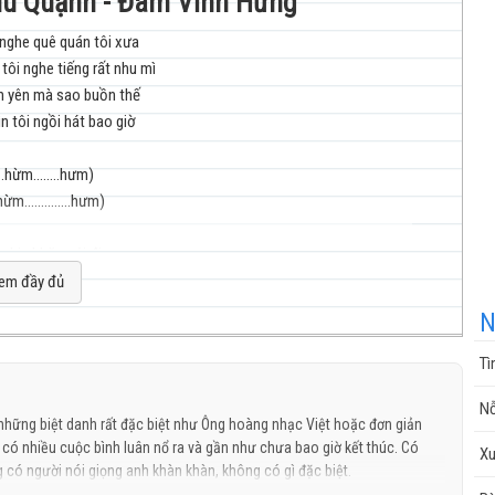
Hiu Quạnh - Đàm Vĩnh Hưng
nghe quê quán tôi xưa
tôi nghe tiếng rất nhu mì
nhạc
h yên mà sao buồn thế
n tôi ngồi hát bao giờ
.hừm........hưm)
ừm..............hưm)
cuộc
n kia khăn gói đi xa
uên thương nhớ nơi quê nhà
em đầy đủ
h yên mà sao buồn thế
N
n tôi ngồi khóc bao giờ
Tì
.hừm........hưm)
g
sống
Nỗ
ừm..............hưm)
hững biệt danh rất đặc biệt như Ông hoàng nhạc Việt hoặc đơn giản
có nhiều cuộc bình luân nổ ra và gần như chưa bao giờ kết thúc. Có
Xu
ạnh hiu tôi đã đi qua
 có người nói giọng anh khàn khàn, không có gì đặc biệt.
 tôi có nắng rất la đà