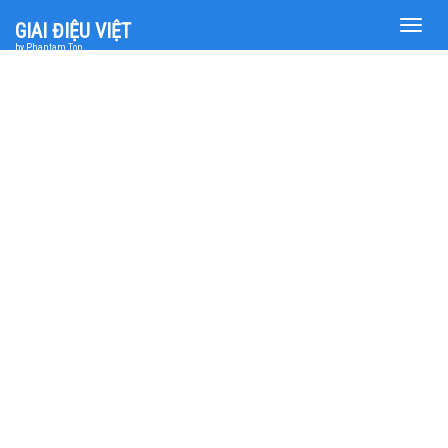
Toggle
GIAI ĐIỆU VIỆT
naviga
by Phantam Top