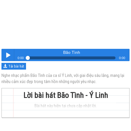
Bão Tình
0:00
0:00
Tải bài hát
Bão Tình
Nghe
Nghe nhạc phẩm Bão Tình của ca sĩ Ý Linh, với giai điệu sâu lắng, mang lại
nhiều cảm xúc đẹp trong tâm hồn những người yêu nhạc.
Lời bài hát Bão Tình - Ý Linh
Bài hát này hiện tại chưa cập nhật lời.
trẻ