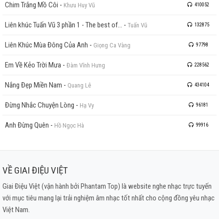
Chim Trắng Mồ Côi
-
Khưu Huy Vũ
410052
Liên khúc Tuấn Vũ 3 phần 1 - The best of...
-
Tuấn Vũ
132875
Liên Khúc Mùa Đông Của Anh
-
Giọng Ca Vàng
97798
Em Về Kẻo Trời Mưa
-
Đàm Vĩnh Hưng
228562
Nắng Đẹp Miền Nam
-
Quang Lê
434104
Đừng Nhắc Chuyện Lòng
-
Hạ Vy
96181
Anh Đừng Quên
-
Hồ Ngọc Hà
99916
VỀ GIAI ĐIỆU VIỆT
Giai Điệu Việt (vận hành bởi Phantam Top) là website nghe nhạc trực tuyến
với mục tiêu mang lại trải nghiệm âm nhạc tốt nhất cho cộng đồng yêu nhạc
Việt Nam.