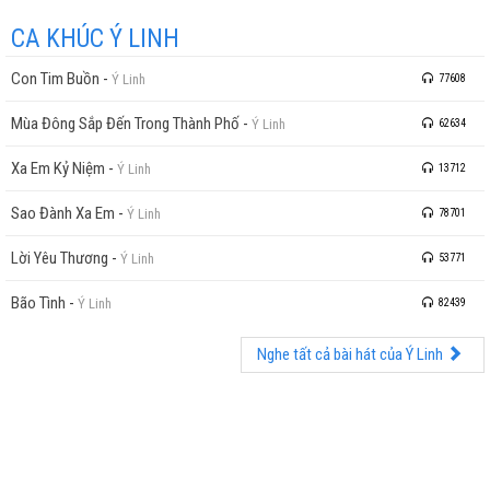
CA KHÚC Ý LINH
Con Tim Buồn
-
Ý Linh
77608
Mùa Đông Sắp Đến Trong Thành Phố
-
Ý Linh
62634
Xa Em Kỷ Niệm
-
Ý Linh
13712
Sao Đành Xa Em
-
Ý Linh
78701
Lời Yêu Thương
-
Ý Linh
53771
Bão Tình
-
Ý Linh
82439
Nghe tất cả bài hát của Ý Linh