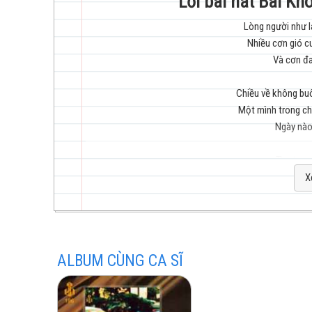
Lời bài hát Bài Kh
Lòng người như l
Nhiều cơn gió c
trẻ
Và cơn đa
Chiều về không bu
Một mình trong ch
Ngày nào
hay
Tìm tron
Đôi mắt nào 
X
Đếm ch
Trên đ
Kỷ niệm xưa đã
nhất
ALBUM CÙNG CA SĨ
Tình yêu đã
Đời thô
Thôi em