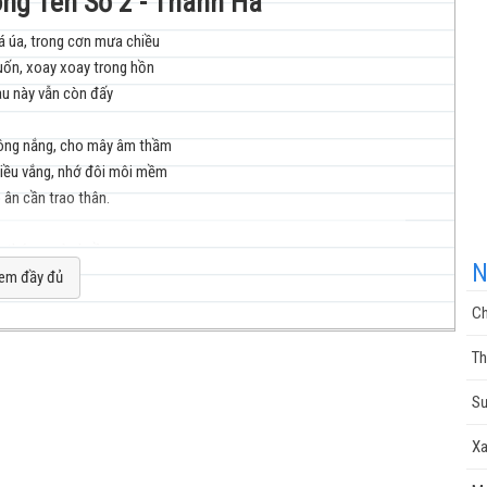
ông Tên Số 2 - Thanh Hà
á úa, trong cơn mưa chiều
uốn, xoay xoay trong hồn
nhạc
u này vẫn còn đấy
ông nắng, cho mây âm thầm
iều vắng, nhớ đôi môi mềm
 ân cần trao thân.
cuộc
g tháng ngày buồn
N
khô đường tim chơ vơ
em đầy đủ
o nhau lời nói
Ch
ời nào yêu người
Th
 chết, cơn mê đã chiều
sống
Sư
 hết, xót xa đã nhiều
i chỉ còn mai sau
Xa
 đừng xót thương