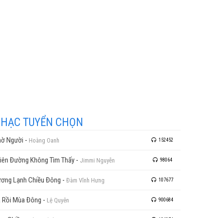
HẠC TUYỂN CHỌN
ờ Người
-
Hoàng Oanh
152452
iên Đường Không Tìm Thấy
-
Jimmi Nguyễn
98064
ơng Lạnh Chiều Đông
-
Đàm Vĩnh Hưng
107677
 Rồi Mùa Đông
-
Lệ Quyên
900684