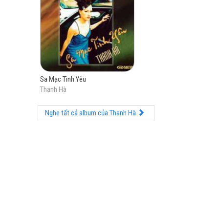
Rồi ng
Thôi cuộ
Không còn 
Đời một người c
Trời cho không đ
Sa Mạc Tình Yêu
Chỉ còn m
Thanh Hà
Xin một 
Nghe tất cả album của Thanh Hà
Một lầ
Xin một
Thôi giòng đ