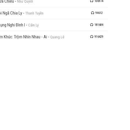
a Chiều
-
Như Quỳnh
106974
i Ngã Chia Ly
-
Thanh Tuyền
94612
ụng Nghi Đình I
-
Cẩm Ly
181684
ên Khúc: Trộm Nhìn Nhau - Ai
-
Quang Lê
916429