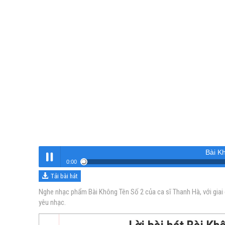
Bài K
0:00
Tải bài hát
Bài Không Tên Số 2
Nghe
Nghe nhạc phẩm Bài Không Tên Số 2 của ca sĩ Thanh Hà, với giai
yêu nhạc.