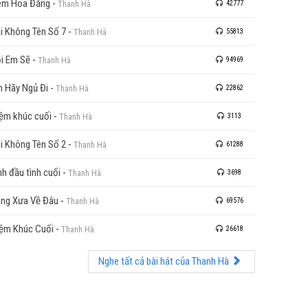
êm Hoa Đăng
-
Thanh Hà
42777
i Không Tên Số 7
-
Thanh Hà
55813
i Em Sẽ
-
Thanh Hà
94969
 Hãy Ngủ Đi
-
Thanh Hà
22862
ệm khúc cuối
-
Thanh Hà
3113
i Không Tên Số 2
-
Thanh Hà
61288
nh đầu tình cuối
-
Thanh Hà
3698
ng Xưa Về Đâu
-
Thanh Hà
69576
ệm Khúc Cuối
-
Thanh Hà
26618
Nghe tất cả bài hát của Thanh Hà