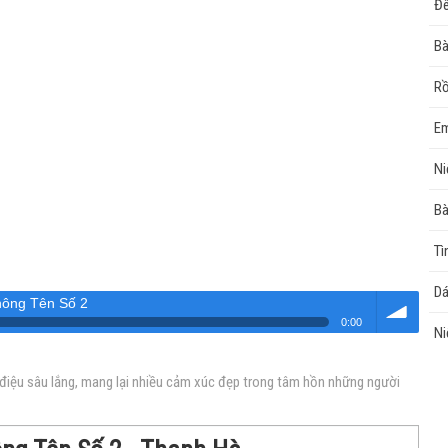
Đ
Bà
Rồ
Em
Ni
Bà
Tì
Dá
hông Tên Số 2
0:00
Ni
Âm
 điệu sâu lắng, mang lại nhiều cảm xúc đẹp trong tâm hồn những người