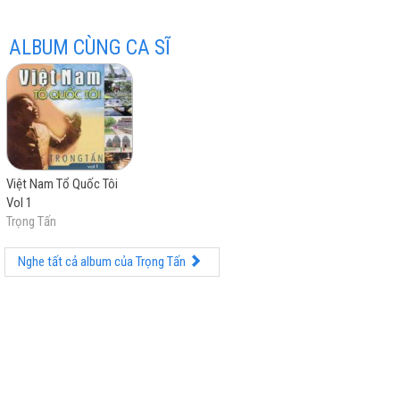
ALBUM CÙNG CA SĨ
hay
Việt Nam Tổ Quốc Tôi
Vol 1
nhất
Trọng Tấn
Nghe tất cả album của Trọng Tấn