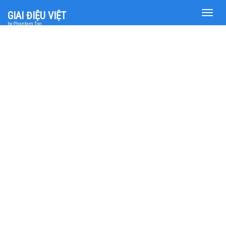
Toggle
GIAI ĐIỆU VIỆT
naviga
by Phantam Top