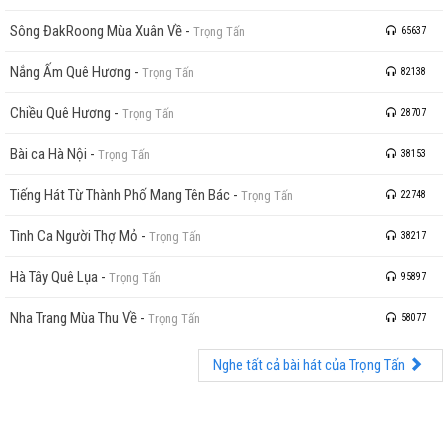
Sông ĐakRoong Mùa Xuân Về
-
Trọng Tấn
65637
Nắng Ấm Quê Hương
-
Trọng Tấn
82138
Chiều Quê Hương
-
Trọng Tấn
28707
Bài ca Hà Nội
-
Trọng Tấn
38153
Tiếng Hát Từ Thành Phố Mang Tên Bác
-
Trọng Tấn
22748
Tình Ca Người Thợ Mỏ
-
Trọng Tấn
38217
Hà Tây Quê Lụa
-
Trọng Tấn
95897
Nha Trang Mùa Thu Về
-
Trọng Tấn
58077
Nghe tất cả bài hát của Trọng Tấn