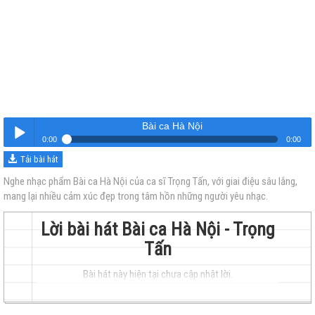
Bài ca Hà Nội
0:00
0:00
Tải bài hát
Bài ca Hà Nội
Nghe
Nghe nhạc phẩm Bài ca Hà Nội của ca sĩ Trọng Tấn, với giai điệu sâu lắng,
mang lại nhiều cảm xúc đẹp trong tâm hồn những người yêu nhạc.
Lời bài hát Bài ca Hà Nội - Trọng
Tấn
Bài hát này hiện tại chưa cập nhật lời.
trẻ