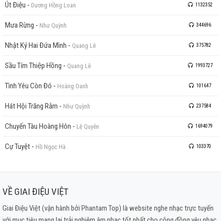
Út Điệu
-
Dương Hồng Loan
1132352
Mưa Rừng
-
Như Quỳnh
344696
Nhật Ký Hai Đứa Mình
-
Quang Lê
375782
Sầu Tím Thiệp Hồng
-
Quang Lê
1993727
Tình Yêu Còn Đó
-
Hoàng Oanh
101647
Hát Hội Trăng Rằm
-
Như Quỳnh
237584
Chuyến Tàu Hoàng Hôn
-
Lệ Quyên
1694079
Cự Tuyệt
-
Hồ Ngọc Hà
103370
VỀ GIAI ĐIỆU VIỆT
Giai Điệu Việt (vận hành bởi Phantam Top) là website nghe nhạc trực tuyến
với mục tiêu mang lại trải nghiệm âm nhạc tốt nhất cho cộng đồng yêu nhạc