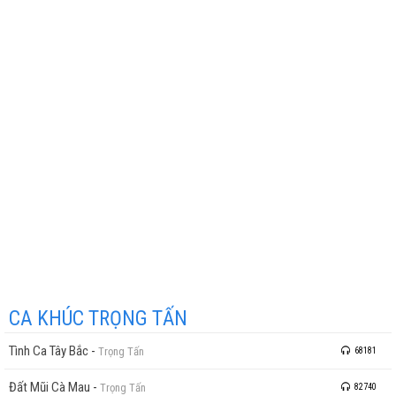
CA KHÚC TRỌNG TẤN
Tình Ca Tây Bắc
-
Trọng Tấn
68181
Đất Mũi Cà Mau
-
Trọng Tấn
82740