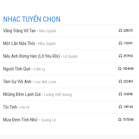
NHẠC TUYỂN CHỌN
Vầng Trăng Vỡ Tan
-
Như Quỳnh
228373
Một Lần Nữa Thôi
-
Như Quỳnh
110941
Nếu Anh Đừng Hẹn (Lỡ Yêu Rồi)
-
Lệ Quyên
297955
Người Tình Quê
-
Cẩm Ly
1004369
Tâm Sự Với Anh
-
Lưu Ánh Loan
222404
Những Đêm Lạnh Giá
-
Lương Viết Quang
106940
Tội Tình
-
Hạ Vy
149164
Mưa Đêm Tỉnh Nhỏ
-
Quang Lê
7373360