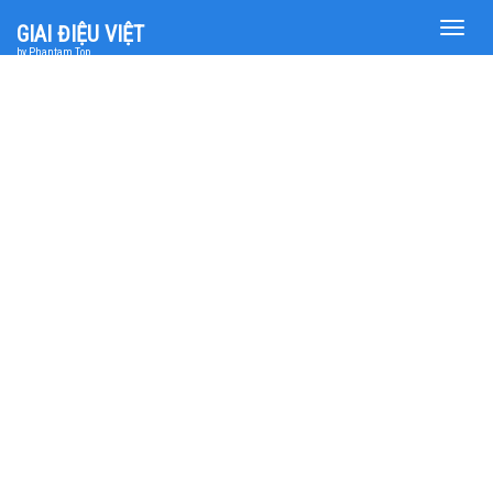
Toggle
GIAI ĐIỆU VIỆT
naviga
by Phantam Top