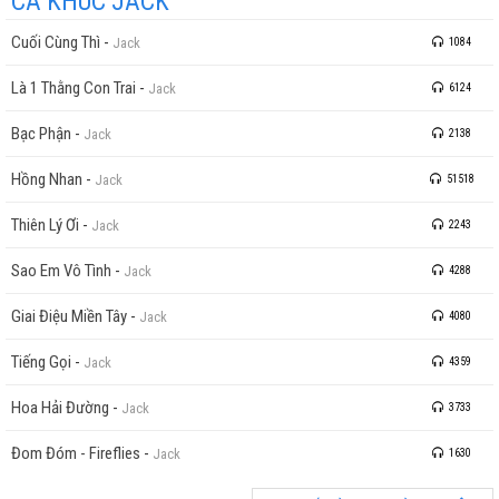
CA KHÚC JACK
Ôi phút giây tương phùng anh nhớ và mong
Dòng lưu bút năm xưa in dấu mãi đậm sâu
Cuối Cùng Thì
-
Jack
1084
Trong nỗi đau anh mệt nhoài
Trong phút giây anh tìm hoài
Là 1 Thằng Con Trai
-
Jack
6124
Muốn giữ em ở lại một lần này vì anh mãi thương
Bạc Phận
-
Jack
Xa cách nhau thật rồi sương trắng chiều thu
2138
Ngày em bước ra đi nước mắt ấy biệt li
Hồng Nhan
-
Jack
51518
Hoa vẫn rơi bên thềm nhà
Lá xát xơ đi nhiều và
Thiên Lý Ơi
-
Jack
2243
Anh chúc em yên bình mối tình mình hẹn em kiếp sau ...
Sao Em Vô Tình
-
Jack
4288
Giai Điệu Miền Tây
-
Jack
4080
Tiếng Gọi
-
Jack
4359
Hoa Hải Đường
-
Jack
3733
Đom Đóm - Fireflies
-
Jack
1630