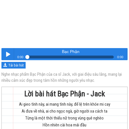
Bạc Phận
0:00
0:00
Tải bài hát
Bạc Phận
Nghe
Nghe nhạc phẩm Bạc Phận của ca sĩ Jack, với giai điệu sâu lắng, mang lại
nhiều cảm xúc đẹp trong tâm hồn những người yêu nhạc.
Lời bài hát Bạc Phận - Jack
Ai gieo tình này, ai mang tình này, để lệ trên khóe mi cay
Ai đưa về nhà, ai cho ngọc ngà, giờ người xa cách ta
trẻ
Từng là một thời thiếu nữ trong vùng quê nghèo
Hồn nhiên cài hoa mái đầu