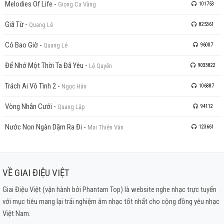
Melodies Of Life
-
Giọng Ca Vàng
101753
Giã Từ
-
Quang Lê
825361
Có Bao Giờ
-
Quang Lê
96007
Để Nhớ Một Thời Ta Đã Yêu
-
Lệ Quyên
9033822
Trách Ai Vô Tình 2
-
Ngọc Hân
106887
Vòng Nhẫn Cưới
-
Quang Lập
94112
Nước Non Ngàn Dặm Ra Đi
-
Mai Thiên Vân
123661
VỀ GIAI ĐIỆU VIỆT
Giai Điệu Việt (vận hành bởi Phantam Top) là website nghe nhạc trực tuyến
với mục tiêu mang lại trải nghiệm âm nhạc tốt nhất cho cộng đồng yêu nhạc
Việt Nam.