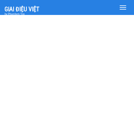
Toggle
GIAI ĐIỆU VIỆT
naviga
by Phantam Top