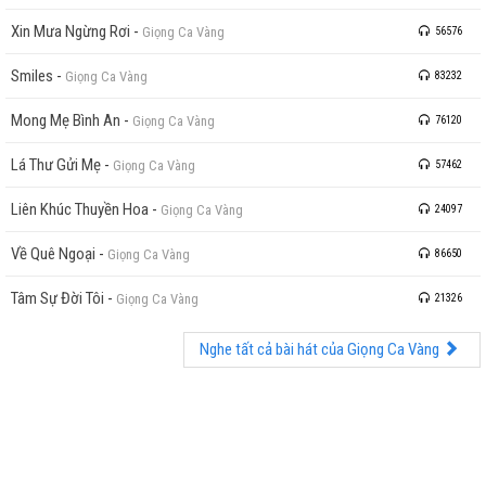
Xin Mưa Ngừng Rơi
-
Giọng Ca Vàng
56576
Smiles
-
Giọng Ca Vàng
83232
Mong Mẹ Bình An
-
Giọng Ca Vàng
76120
Lá Thư Gửi Mẹ
-
Giọng Ca Vàng
57462
Liên Khúc Thuyền Hoa
-
Giọng Ca Vàng
24097
Về Quê Ngoại
-
Giọng Ca Vàng
86650
Tâm Sự Đời Tôi
-
Giọng Ca Vàng
21326
Nghe tất cả bài hát của Giọng Ca Vàng