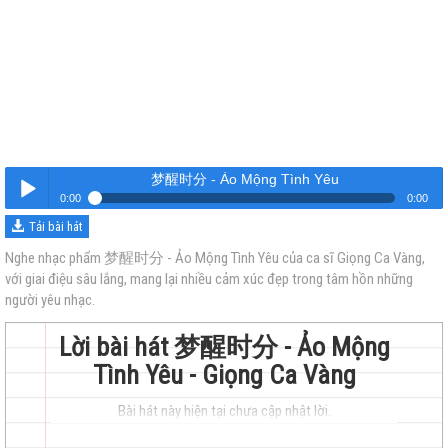
梦醒时分 - Ảo Mộng Tình Yêu
0:00
0:00
Tải bài hát
梦醒时分 - Ảo Mộng Tình Yêu
Nghe
Nghe nhạc phẩm 梦醒时分 - Ảo Mộng Tình Yêu của ca sĩ Giọng Ca Vàng,
với giai điệu sâu lắng, mang lại nhiều cảm xúc đẹp trong tâm hồn những
người yêu nhạc.
Lời bài hát 梦醒时分 - Ảo Mộng
Tình Yêu - Giọng Ca Vàng
trẻ
Bài hát này hiện tại chưa cập nhật lời.