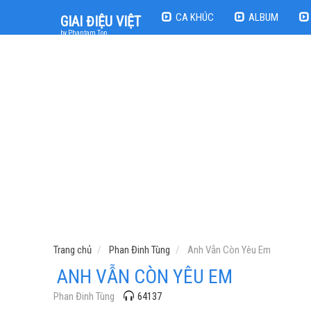
CA KHÚC
ALBUM
GIAI ĐIỆU VIỆT
by Phantam Top
Trang chủ
Phan Đinh Tùng
Anh Vẫn Còn Yêu Em
ANH VẪN CÒN YÊU EM
Phan Đinh Tùng
64137