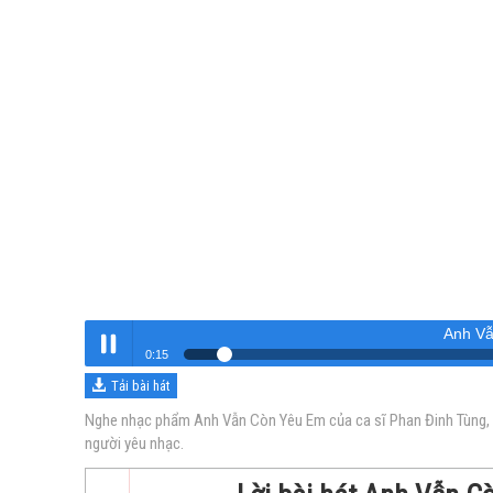
Anh V
0:15
Tải bài hát
Anh Vẫn Còn Yêu Em
Nghe
Nghe nhạc phẩm Anh Vẫn Còn Yêu Em của ca sĩ Phan Đinh Tùng, v
người yêu nhạc.