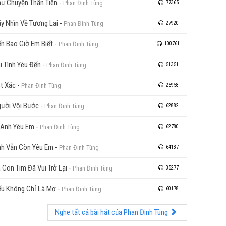
ư Chuyện Thần Tiên
-
Phan Đinh Tùng
77365
y Nhìn Về Tương Lai
-
Phan Đinh Tùng
27920
n Bao Giờ Em Biết
-
Phan Đinh Tùng
100761
i Tình Yêu Đến
-
Phan Đinh Tùng
51351
t Xác
-
Phan Đinh Tùng
25958
ười Vội Bước
-
Phan Đinh Tùng
62882
 Anh Yêu Em
-
Phan Đinh Tùng
62780
h Vẫn Còn Yêu Em
-
Phan Đinh Tùng
64137
 Con Tim Đã Vui Trở Lại
-
Phan Đinh Tùng
35277
u Không Chỉ Là Mơ
-
Phan Đinh Tùng
60178
Nghe tất cả bài hát của Phan Đinh Tùng