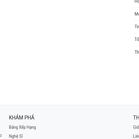
Ho
Mo
Tì
Tổ
Th
KHÁM PHÁ
TH
Bảng Xếp Hạng
Giớ
ho
Nghệ Sĩ
Liê