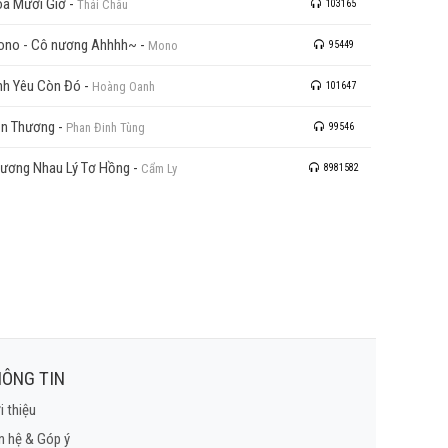
a Mười Giờ
-
Thái Châu
103165
no - Cô nương Ahhhh~
-
Mono
95449
nh Yêu Còn Đó
-
Hoàng Oanh
101647
n Thương
-
Phan Đinh Tùng
99546
ương Nhau Lý Tơ Hồng
-
Cẩm Ly
8981582
ÔNG TIN
i thiệu
n hệ & Góp ý