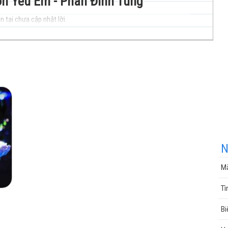
òn Yêu Em - Phan Đinh Tùng
n tại chưa cập nhật lời.
nhạc
cuộc
N
Mà
sống
Tì
Bi