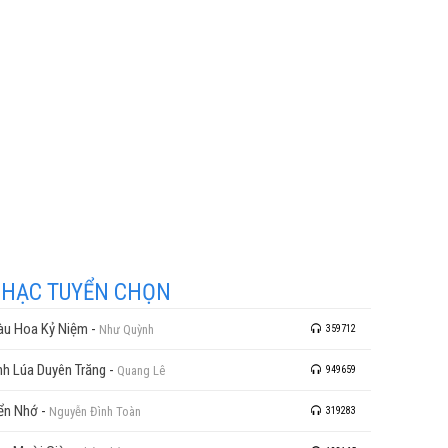
HẠC TUYỂN CHỌN
u Hoa Kỷ Niệm
-
Như Quỳnh
359712
nh Lúa Duyên Trăng
-
Quang Lê
949659
ển Nhớ
-
Nguyễn Đình Toàn
319283