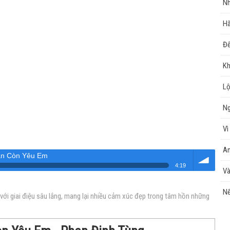
Nh
Hã
Đế
Kh
Lộ
Ng
Vì
An
ẫn Còn Yêu Em
4:19
Và
Âm
Nế
ới giai điệu sâu lắng, mang lại nhiều cảm xúc đẹp trong tâm hồn những