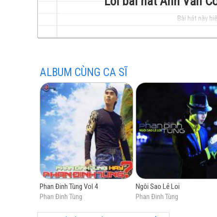
Lời bài hát Anh Vẫn C
Bài hát này hiệ
trẻ
ALBUM CÙNG CA SĨ
hay
nhất
Phan Đinh Tùng Vol 4
Ngôi Sao Lẻ Loi
Phan Đinh Tùng
Phan Đinh Tùng