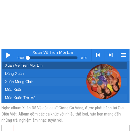
Xuân Về Trên Môi Em
0:00
0:00
Xuân Về Trên Môi Em
Nhạc
< Kho
>
Kho
Dáng Xuân
Xuân Mong Chờ
Mùa Xuân
Mùa Xuân Trở Về
Hãy Mang Đến Những Mùa Xuân
Nghe album Xuân Đã Về của ca sĩ Giọng Ca Vàng, được phát hành tại Giai
Điệu Việt. Album gồm các ca khúc với nhiều thể loại, hứa hẹn mang đến
vàng
nhạc
Nhạc
nhạc
Lắng Nghe Mùa Xuân Về
những trải nghiệm âm nhạc tuyệt vời.
Mùa Xuân Đang Đến
Cánh Bướm Vườn Xuân