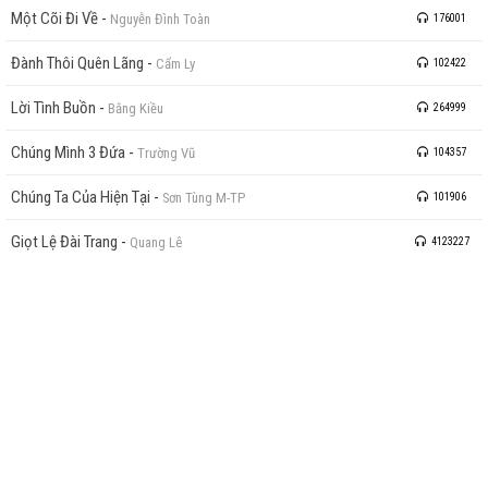
Một Cõi Đi Về
-
Nguyễn Đình Toàn
176001
Đành Thôi Quên Lãng
-
Cẩm Ly
102422
Lời Tình Buồn
-
Bằng Kiều
264999
Chúng Mình 3 Đứa
-
Trường Vũ
104357
Chúng Ta Của Hiện Tại
-
Sơn Tùng M-TP
101906
Giọt Lệ Đài Trang
-
Quang Lê
4123227