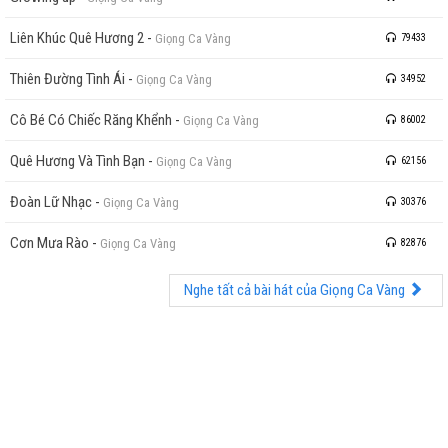
Liên Khúc Quê Hương 2
-
Giọng Ca Vàng
79433
Thiên Đường Tình Ái
-
Giọng Ca Vàng
34952
Cô Bé Có Chiếc Răng Khểnh
-
Giọng Ca Vàng
86002
Quê Hương Và Tình Bạn
-
Giọng Ca Vàng
62156
Đoàn Lữ Nhạc
-
Giọng Ca Vàng
30376
Cơn Mưa Rào
-
Giọng Ca Vàng
82876
Nghe tất cả bài hát của Giọng Ca Vàng