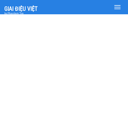
Toggle
GIAI ĐIỆU VIỆT
naviga
by Phantam Top