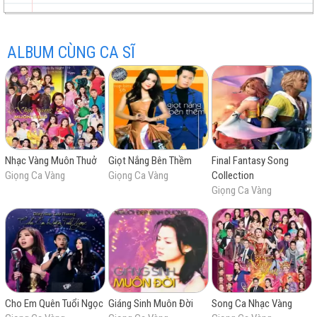
Tình Em Mùa Xuân
Mùa Xuân Đã Mất
ALBUM CÙNG CA SĨ
Em Là Xuân Về
trữ
trực
chất
miễn
Xuân Đã Về
Nhạc Vàng Muôn Thuở
Giọt Nắng Bên Thềm
Final Fantasy Song
tình
tuyến
lượng
phí
Giọng Ca Vàng
Giọng Ca Vàng
Collection
Giọng Ca Vàng
cao
Cho Em Quên Tuổi Ngọc
Giáng Sinh Muôn Đời
Song Ca Nhạc Vàng