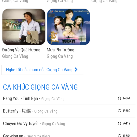
Giọng Ca Vàng
Giọng Ca Vàng
Giọng Ca Vàng
Đường Về Quê Hương
Mưa Phi Trường
Giọng Ca Vàng
Giọng Ca Vàng
Nghe tất cả album của Giọng Ca Vàng
CA KHÚC GIỌNG CA VÀNG
Peng You - Tình Bạn
-
Giọng Ca Vàng
14064
Butterfly - 蝴蝶
-
Giọng Ca Vàng
19600
Chuyến Đò Vỹ Tuyến
-
Giọng Ca Vàng
76112
Growing up
-
Giọng Ca Vàng
13354