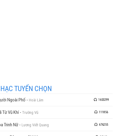
HẠC TUYỂN CHỌN
ười Ngoài Phố
-
Hoài Lâm
1653299
ã Từ Vũ Khí
-
Trường Vũ
111856
a Trinh Nữ
-
Lương Viết Quang
676255