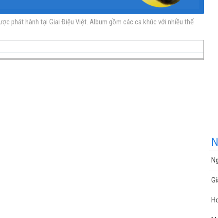
 phát hành tại Giai Điệu Việt. Album gồm các ca khúc với nhiều thể
nhạc
nhạc
Nhạc
nhạc
miễn
trực
chất
miễn
N
Ng
phí
tuyến
lượng
phí
Gi
Ho