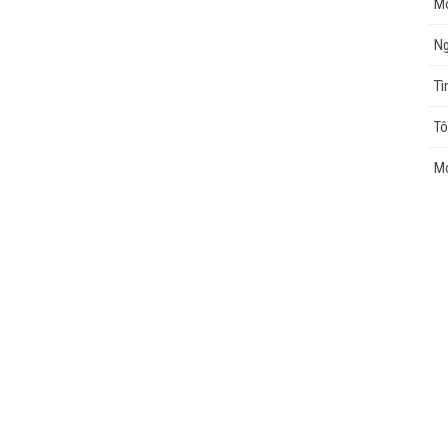
Mo
Ng
cao
Tì
Tô
Mo