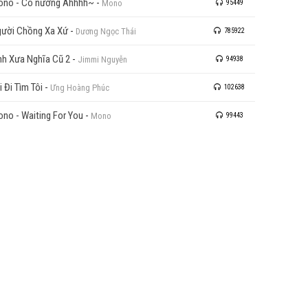
no - Cô nương Ahhhh~
-
Mono
95449
ười Chồng Xa Xứ
-
Dương Ngọc Thái
785922
nh Xưa Nghĩa Cũ 2
-
Jimmi Nguyễn
94938
i Đi Tìm Tôi
-
Ưng Hoàng Phúc
102638
no - Waiting For You
-
Mono
99443