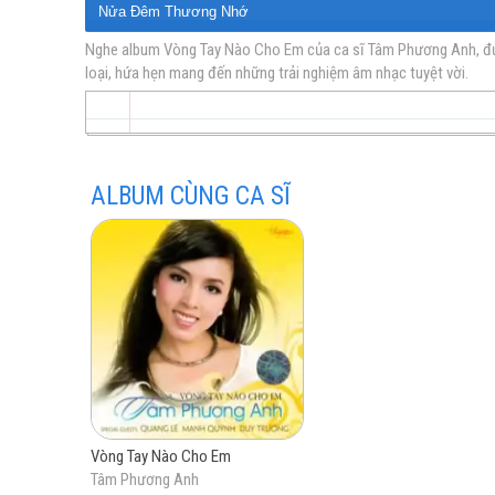
Nửa Đêm Thương Nhớ
Chuyện Buồn Ngày Xuân
Nghe album Vòng Tay Nào Cho Em của ca sĩ Tâm Phương Anh, được
loại, hứa hẹn mang đến những trải nghiệm âm nhạc tuyệt vời.
vàng
Vòng Tay Nào Cho Anh
Tàu Về Quê Hương
Căn Nhà Dĩ Vãng
Tình Đêm Liên Hoan
ALBUM CÙNG CA SĨ
trữ
tình
Vòng Tay Nào Cho Em
Tâm Phương Anh