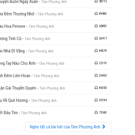
uyện Buồn Ngày Xuân
-
Tâm Phương Anh
58115
ửa Đêm Thương Nhớ
-
Tâm Phương Anh
89480
u Hoa Pensee
-
Tâm Phương Anh
63882
ơng Tình Cũ
-
Tâm Phương Anh
63417
n Nhà Dĩ Vãng
-
Tâm Phương Anh
84079
ng Tay Nào Cho Anh
-
Tâm Phương Anh
25110
nh Đêm Liên Hoan
-
Tâm Phương Anh
26465
ận Gái Thuyền Quyên
-
Tâm Phương Anh
86350
u Về Quê Hương
-
Tâm Phương Anh
95194
ết Đâu Tìm
-
Tâm Phương Anh
75543
Nghe tất cả bài hát của Tâm Phương Anh