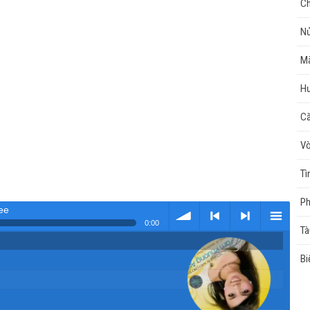
Ch
N
Mà
Hư
Că
Vò
Tì
Ph
ee
0:00
Tà
Tải
< Kho
>
Kho
Bi