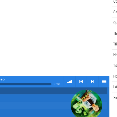
Co
Sa
Q
Th
Ti
Nh
Tr
Hò
hèo
0:00
Lâ
Tải
< Kho
>
Kho
Xi