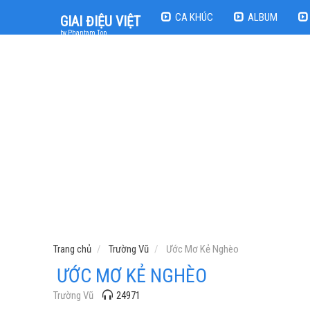
CA KHÚC
ALBUM
GIAI ĐIỆU VIỆT
by Phantam Top
Trang chủ
Trường Vũ
Ước Mơ Kẻ Nghèo
ƯỚC MƠ KẺ NGHÈO
Trường Vũ
24971