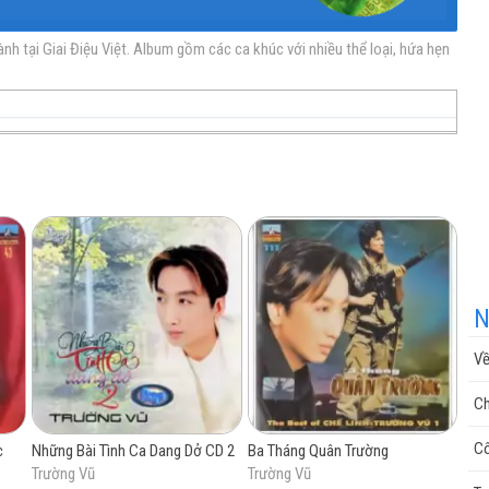
 tại Giai Điệu Việt. Album gồm các ca khúc với nhiều thể loại, hứa hẹn
nhạc
nhạc
Nhạc
nhạc
miễn
trực
chất
miễn
N
Về
phí
tuyến
lượng
phí
Ch
Cô
c
Những Bài Tình Ca Dang Dở CD 2
Ba Tháng Quân Trường
Trường Vũ
Trường Vũ