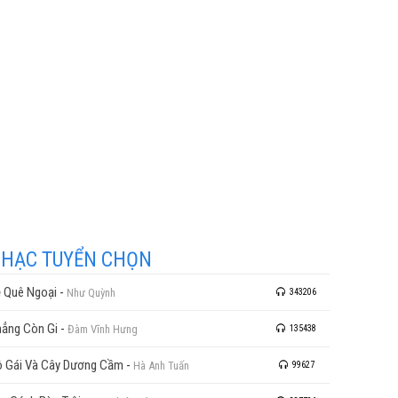
HẠC TUYỂN CHỌN
 Quê Ngoại
-
Như Quỳnh
343206
ẳng Còn Gi
-
Đàm Vĩnh Hưng
135438
 Gái Và Cây Dương Cầm
-
Hà Anh Tuấn
99627