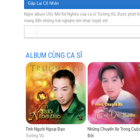
Gặp Lại Cố Nhân
Lá Thư Đầu Tiên
Nghe album Ước Mơ Kẻ Nghèo của ca sĩ Trường Vũ, được phát hành
mang đến những trải nghiệm âm nhạc tuyệt vời.
vàng
Tiếng Ca Đó Về Đâu
Mưa Bay Ngoại Ô
Ngang Trái
Ngại Tiếng Gần Xa
ALBUM CÙNG CA SĨ
trữ
tình
Tình Người Ngoại Đạo
Những Chuyến Xe Trong Cuộ
Trường Vũ
Đời