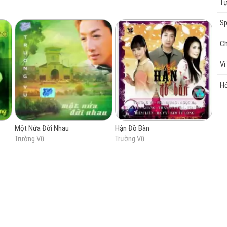
Tự
Sp
cao
Ch
Vì
Hỏ
Một Nửa Đời Nhau
Hận Đồ Bàn
Trường Vũ
Trường Vũ