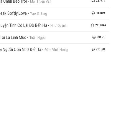
a Cánh Bèo Trôi
-
Mai Thiên Vân
237706
eak Softly Love
-
Yao Si Ting
103869
uyện Tình Cô Lái Đò Bến Hạ
-
Như Quỳnh
2116344
 Tôi Là Linh Mục
-
Tuấn Ngọc
93150
i Người Còn Nhớ Đến Ta
-
Đàm Vĩnh Hưng
210698