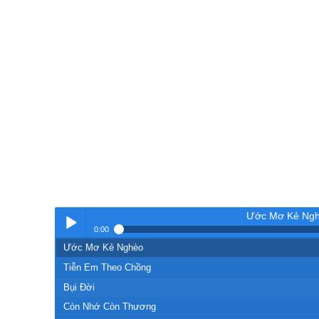
Ước Mơ Kẻ Ng
0:00
Ước Mơ Kẻ Nghèo
Nhạc
Tiễn Em Theo Chồng
Bụi Đời
Còn Nhớ Còn Thương