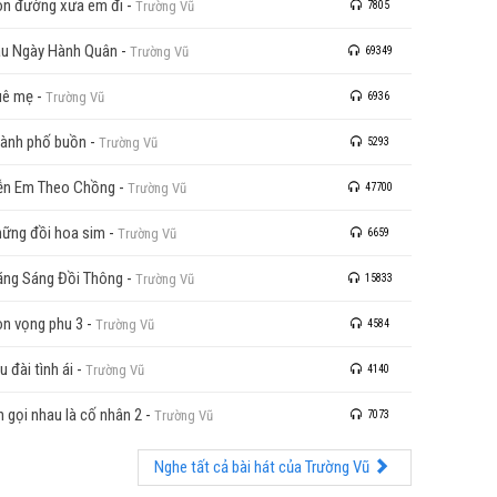
n đường xưa em đi
-
Trường Vũ
7805
u Ngày Hành Quân
-
Trường Vũ
69349
uê mẹ
-
Trường Vũ
6936
ành phố buồn
-
Trường Vũ
5293
ễn Em Theo Chồng
-
Trường Vũ
47700
ững đồi hoa sim
-
Trường Vũ
6659
ăng Sáng Đồi Thông
-
Trường Vũ
15833
n vọng phu 3
-
Trường Vũ
4584
u đài tình ái
-
Trường Vũ
4140
n gọi nhau là cố nhân 2
-
Trường Vũ
7073
Nghe tất cả bài hát của Trường Vũ