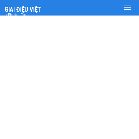
Toggle
GIAI ĐIỆU VIỆT
naviga
by Phantam Top