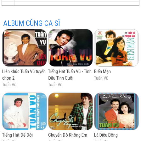
Cho vừa lòng em
ALBUM CÙNG CA SĨ
trữ
trực
chất
miễn
Liên khúc Tuấn Vũ tuyển
Tiếng Hát Tuấn Vũ - Tình
Biển Mặn
tình
tuyến
lượng
phí
chọn 2
Đầu Tình Cuối
Tuấn Vũ
Tuấn Vũ
Tuấn Vũ
cao
Tiếng Hát Để Đời
Chuyến Đò Không Em
Lá Diêu Bông