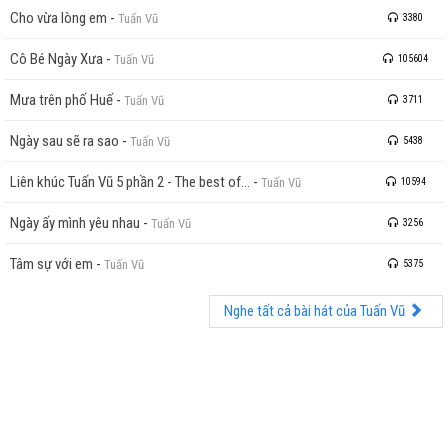
Cho vừa lòng em
-
Tuấn Vũ
3380
Cô Bé Ngày Xưa
-
Tuấn Vũ
105604
Mưa trên phố Huế
-
Tuấn Vũ
3711
Ngày sau sẽ ra sao
-
Tuấn Vũ
5438
Liên khúc Tuấn Vũ 5 phần 2 - The best of...
-
Tuấn Vũ
10594
Ngày ấy mình yêu nhau
-
Tuấn Vũ
3256
Tâm sự với em
-
Tuấn Vũ
5375
Nghe tất cả bài hát của Tuấn Vũ