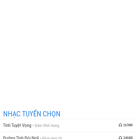
NHẠC TUYỂN CHỌN
Tình Tuyệt Vọng
-
Đàm Vĩnh Hưng
267690
Đường Tình Đôi Ngã
-
Khưu Huy Vũ
243420