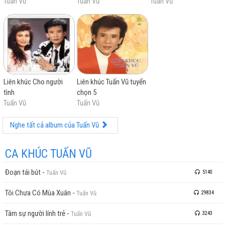
Tuấn Vũ
Tuấn Vũ
Tuấn Vũ
Liên khúc Cho người
Liên khúc Tuấn Vũ tuyển
tình
chọn 5
Tuấn Vũ
Tuấn Vũ
Nghe tất cả album của Tuấn Vũ
CA KHÚC TUẤN VŨ
Đoạn tái bút
-
Tuấn Vũ
5140
Tôi Chưa Có Mùa Xuân
-
Tuấn Vũ
29834
Tâm sự người lính trẻ
-
Tuấn Vũ
3243