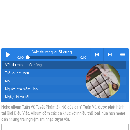
Vết thương cuối cùng
0:00
0:00
Vết thương cuối cùng
Nhạc
< Kho
>
Kho
Trả lại em yêu
Nó
Người em xóm đạo
Ngày đó xa rồi
Lạnh trọn đêm mưa
Nghe album Tuấn Vũ Tuyệt Phẩm 2 - Nó của ca sĩ Tuấn Vũ, được phát hành
tại Giai Điệu Việt. Album gồm các ca khúc với nhiều thể loại, hứa hẹn mang
vàng
nhạc
Nhạc
nhạc
Giã từ vũ khí
đến những trải nghiệm âm nhạc tuyệt vời.
Đường xưa lối cũ
Đoạn tái bút