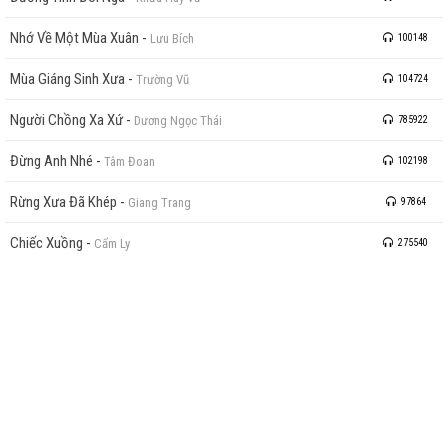
Nhớ Về Một Mùa Xuân
-
Lưu Bích
100148
Mùa Giáng Sinh Xưa
-
Trường Vũ
104724
Người Chồng Xa Xứ
-
Dương Ngọc Thái
785922
Đừng Anh Nhé
-
Tâm Đoan
102198
Rừng Xưa Đã Khép
-
Giang Trang
97864
Chiếc Xuồng
-
Cẩm Ly
275540