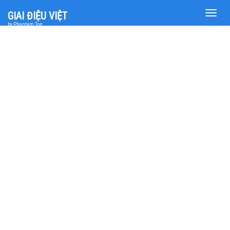
Toggle
GIAI ĐIỆU VIỆT
naviga
by Phantam Top