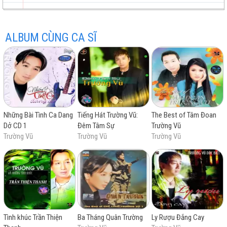
ALBUM CÙNG CA SĨ
trữ
trực
chất
miễn
Những Bài Tình Ca Dang
Tiếng Hát Trường Vũ:
The Best of Tâm Đoan
tình
tuyến
lượng
phí
Dở CD 1
Đêm Tâm Sự
Trường Vũ
Trường Vũ
Trường Vũ
Trường Vũ
cao
Tình khúc Trần Thiện
Ba Tháng Quân Trường
Ly Rượu Đắng Cay