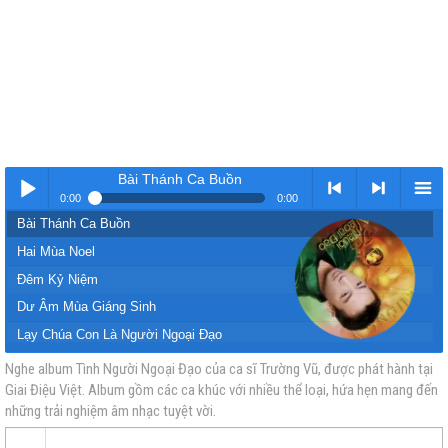
Bài Thánh Ca Buồn
0:00
0:00
Bài Thánh Ca Buồn
Nhạc
< Kho
>
Kho
Hai Mùa Noel
Đêm Kỷ Niệm
Dư Âm Mùa Giáng Sinh
Lạy Chúa Con Là Người Ngoại Đạo
Tình Người Ngoại Đạo
Nghe album Tình Người Ngoại Đạo của ca sĩ Trường Vũ, được phát hành tại
Giai Điệu Việt. Album gồm các ca khúc với nhiều thể loại, hứa hẹn mang đến
vàng
nhạc
Nhạc
nhạc
Mùa Sao Sáng
những trải nghiệm âm nhạc tuyệt vời.
Tà Áo Đêm Noel
Mùa Giáng Sinh Xưa