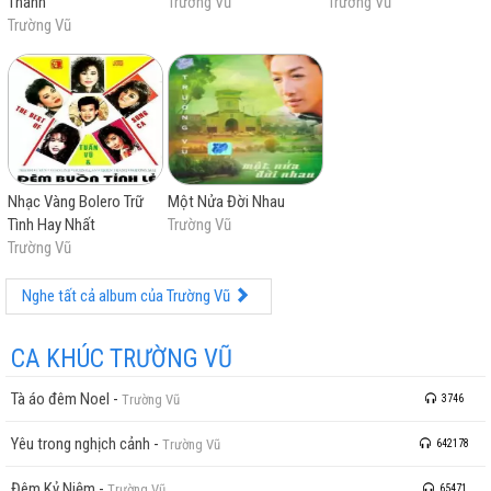
Thanh
Trường Vũ
Trường Vũ
Trường Vũ
Nhạc Vàng Bolero Trữ
Một Nửa Đời Nhau
Tình Hay Nhất
Trường Vũ
Trường Vũ
Nghe tất cả album của Trường Vũ
CA KHÚC TRƯỜNG VŨ
Tà áo đêm Noel
-
Trường Vũ
3746
Yêu trong nghịch cảnh
-
Trường Vũ
642178
Đêm Kỷ Niệm
-
Trường Vũ
65471