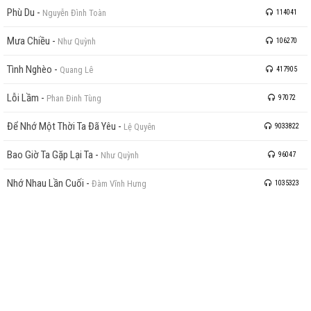
Phù Du
-
Nguyễn Đình Toàn
114041
Mưa Chiều
-
Như Quỳnh
106270
Tình Nghèo
-
Quang Lê
417905
Lỗi Lầm
-
Phan Đinh Tùng
97072
Để Nhớ Một Thời Ta Đã Yêu
-
Lệ Quyên
9033822
Bao Giờ Ta Gặp Lại Ta
-
Như Quỳnh
96047
Nhớ Nhau Lần Cuối
-
Đàm Vĩnh Hưng
1035323