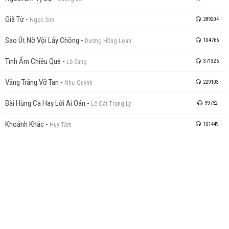
Giã Từ
-
Ngọc Sơn
289204
Sao Út Nỡ Vội Lấy Chồng
-
Dương Hồng Loan
104765
Tình Ấm Chiều Quê
-
Lê Sang
371326
Vầng Trăng Vỡ Tan
-
Như Quỳnh
229103
Bài Hùng Ca Hay Lời Ai Oán
-
Lê Cát Trọng Lý
99752
Khoảnh Khắc
-
Huy Tâm
101449