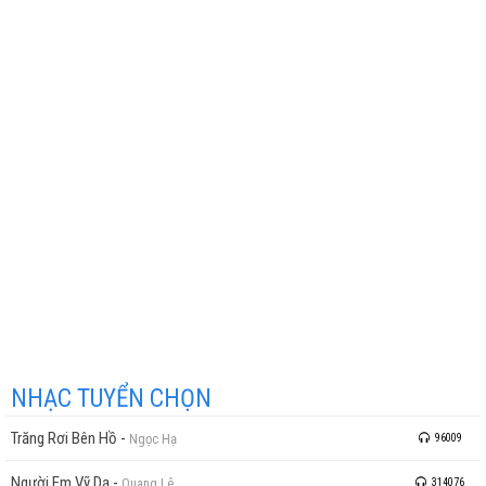
NHẠC TUYỂN CHỌN
Trăng Rơi Bên Hồ
-
Ngọc Hạ
96009
Người Em Vỹ Dạ
-
Quang Lê
314076