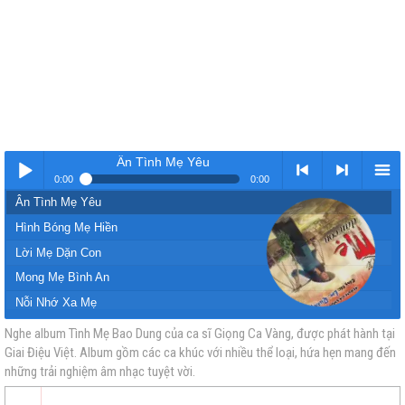
Ân Tình Mẹ Yêu
0:00
0:00
Ân Tình Mẹ Yêu
Nhạc
< Kho
>
Kho
Hình Bóng Mẹ Hiền
Lời Mẹ Dặn Con
Mong Mẹ Bình An
Nỗi Nhớ Xa Mẹ
Tình Mẹ Yêu
Nghe album Tình Mẹ Bao Dung của ca sĩ Giọng Ca Vàng, được phát hành tại
Giai Điệu Việt. Album gồm các ca khúc với nhiều thể loại, hứa hẹn mang đến
vàng
nhạc
Nhạc
nhạc
Nhớ Mãi Người Mẹ
những trải nghiệm âm nhạc tuyệt vời.
Tình Mẹ Bao Dung