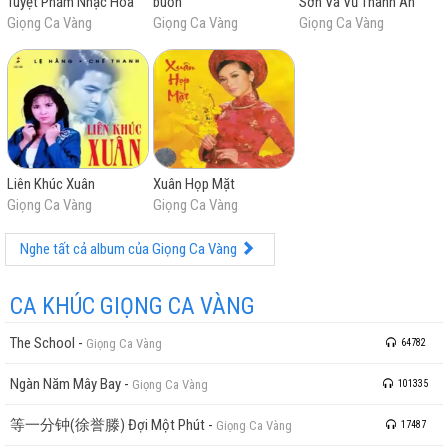
Tuyệt Phẩm Nhạc Hoa
buồn
Sơn Và Vũ Thành An
Giọng Ca Vàng
Giọng Ca Vàng
Giọng Ca Vàng
Liên Khúc Xuân
Xuân Họp Mặt
Giọng Ca Vàng
Giọng Ca Vàng
Nghe tất cả album của Giọng Ca Vàng
CA KHÚC GIỌNG CA VÀNG
The School
-
Giọng Ca Vàng
64782
Ngàn Năm Mây Bay
-
Giọng Ca Vàng
101335
等一分钟(徐誉滕) Đợi Một Phút
-
Giọng Ca Vàng
17487