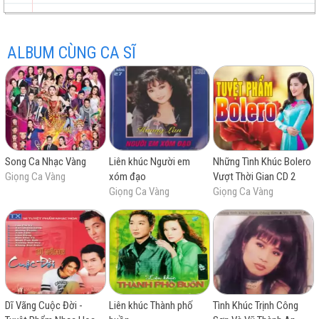
ALBUM CÙNG CA SĨ
trữ
trực
chất
miễn
Song Ca Nhạc Vàng
Liên khúc Người em
Những Tình Khúc Bolero
tình
tuyến
lượng
phí
Giọng Ca Vàng
xóm đạo
Vượt Thời Gian CD 2
Giọng Ca Vàng
Giọng Ca Vàng
cao
Dĩ Vãng Cuộc Đời -
Liên khúc Thành phố
Tình Khúc Trịnh Công