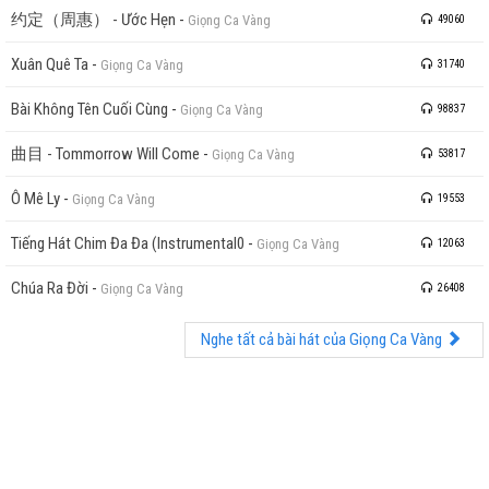
约定（周惠） - Ước Hẹn
-
Giọng Ca Vàng
49060
Xuân Quê Ta
-
Giọng Ca Vàng
31740
Bài Không Tên Cuối Cùng
-
Giọng Ca Vàng
98837
曲目 - Tommorrow Will Come
-
Giọng Ca Vàng
53817
Ô Mê Ly
-
Giọng Ca Vàng
19553
Tiếng Hát Chim Đa Đa (Instrumental0
-
Giọng Ca Vàng
12063
Chúa Ra Đời
-
Giọng Ca Vàng
26408
Nghe tất cả bài hát của Giọng Ca Vàng