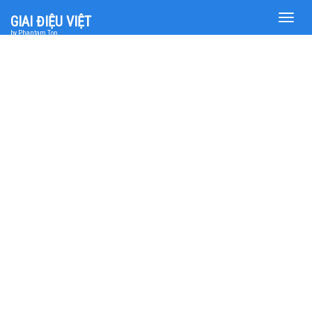
Toggle
GIAI ĐIỆU VIỆT
naviga
by Phantam Top