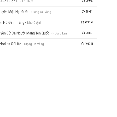
 Gió Cuốn Đi
-
Lô Thủy
98945
uyện Một Người Đi
-
Giọng Ca Vàng
99931
n Hò Đêm Trăng
-
Như Quỳnh
621051
yền Sử Ca Người Mang Tên Quốc
-
Hương Lan
98863
lodies Of Life
-
Giọng Ca Vàng
101754