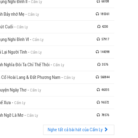
ụng Nghi Đình II
-
Cẩm Ly
66108
h Bảy nhớ Mẹ
-
Cẩm Ly
185361
út Cuối
-
Cẩm Ly
4230
ụng Nghi Đình VI
-
Cẩm Ly
57917
ả Lại Người Tình
-
Cẩm Ly
144398
nh Nghĩa Đôi Ta Chỉ Thế Thôi
-
Cẩm Ly
3576
 Cổ Hoài Lang & Đất Phương Nam
-
Cẩm Ly
560844
uyện Ngây Thơ
-
Cẩm Ly
46335
ế Xưa
-
Cẩm Ly
96572
nh Ngỡ Là Mơ
-
Cẩm Ly
78576
Nghe tất cả bài hát của Cẩm Ly