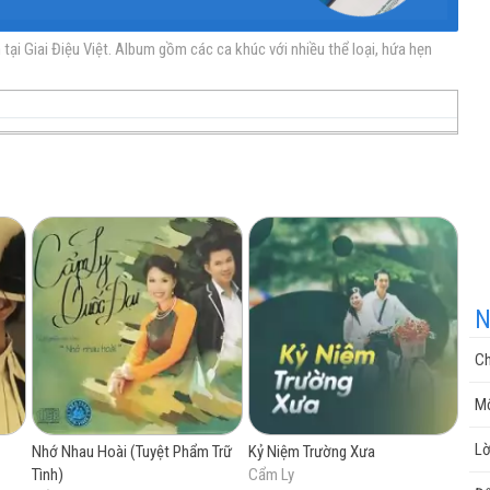
ại Giai Điệu Việt. Album gồm các ca khúc với nhiều thể loại, hứa hẹn
nhạc
nhạc
Nhạc
nhạc
miễn
trực
chất
miễn
N
Ch
phí
tuyến
lượng
phí
Mộ
Lờ
Nhớ Nhau Hoài (Tuyệt Phẩm Trữ
Kỷ Niệm Trường Xưa
Tình)
Cẩm Ly