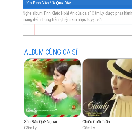
Xin Bình Yên Về Qua Đây
Tìm Lại Dấu Yêu
Nghe album Tình Khúc Hoài An của ca sĩ Cẩm Ly, được phát hành t
mang đến những trải nghiệm âm nhạc tuyệt vời.
vàng
Thầm Mong
Phố Xuân
Lặng Lẽ Gọi Tên
Khung Trời Ngày Xưa
ALBUM CÙNG CA SĨ
Em Mang Giấc Mơ Anh Về Đâu
Mùa Xuân Em Hát
trữ
tình
Sầu Đâu Quê Ngoại
Chiều Cuối Tuần
Cẩm Ly
Cẩm Ly