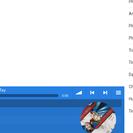
Ph
An
Ph
Ph
Tr
Tì
Dạ
Ch
Tay
0:00
Hu
Tải
< Kho
>
Kho
Tì