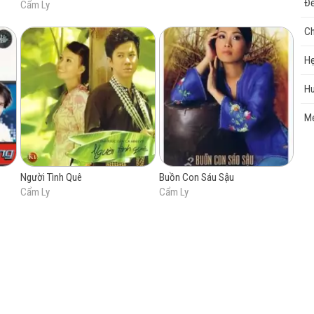
Để
Cẩm Ly
Ch
cao
Hẹ
Hu
Me
Người Tình Quê
Buồn Con Sáu Sậu
Cẩm Ly
Cẩm Ly