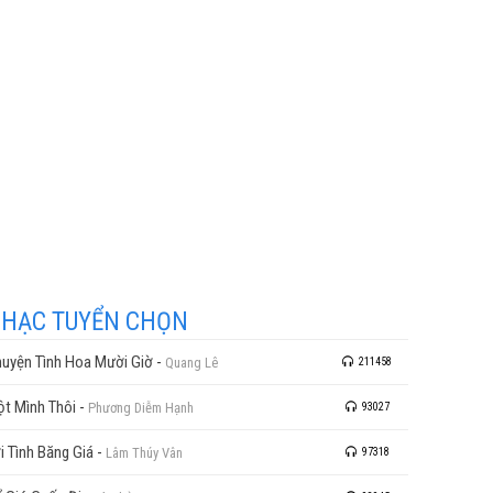
HẠC TUYỂN CHỌN
uyện Tình Hoa Mười Giờ
-
Quang Lê
211458
t Mình Thôi
-
Phương Diễm Hạnh
93027
i Tình Băng Giá
-
Lâm Thúy Vân
97318