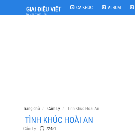
CA KHÚC
ALBUM
GIAI ĐIỆU VIỆT
by Phantam Top
Trang chủ
Cẩm Ly
Tình Khúc Hoài An
TÌNH KHÚC HOÀI AN
Cẩm Ly
72451