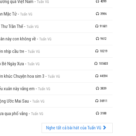
ương quá Việt Nam
-
Tuấn Vũ
4099
n Mặc Tử
-
Tuấn Vũ
3986
 Thư Trần Thế
-
Tuấn Vũ
91601
ân này con không về
-
Tuấn Vũ
9612
ên nhịp cầu tre
-
Tuấn Vũ
10219
 Bé Ngày Xưa
-
Tuấn Vũ
105603
ên khúc Chuyện hoa sim 3
-
Tuấn Vũ
44594
u xuân này vắng em
-
Tuấn Vũ
3839
ng Ước Mai Sau
-
Tuấn Vũ
36911
a qua phố vắng
-
Tuấn Vũ
3188
Nghe tất cả bài hát của Tuấn Vũ