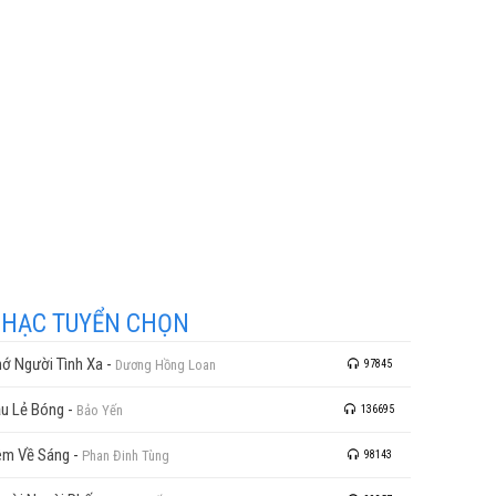
HẠC TUYỂN CHỌN
ớ Người Tình Xa
-
Dương Hồng Loan
97845
u Lẻ Bóng
-
Bảo Yến
136695
m Về Sáng
-
Phan Đinh Tùng
98143