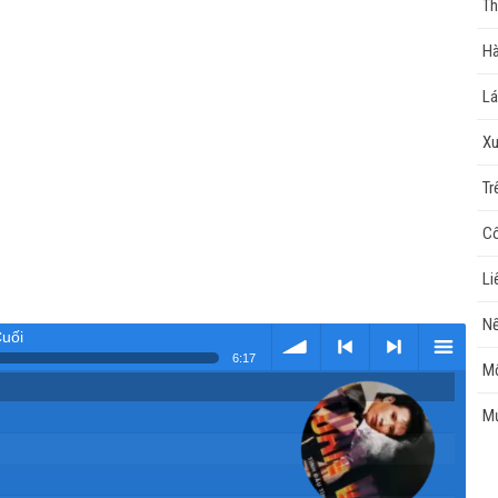
Th
Hà
Lá
Xu
Tr
Cô
Li
Nế
Cuối
6:17
Mộ
Tải
< Kho
>
Kho
Mư