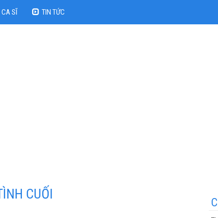
CA SĨ
TIN TỨC
TÌNH CUỐI
C