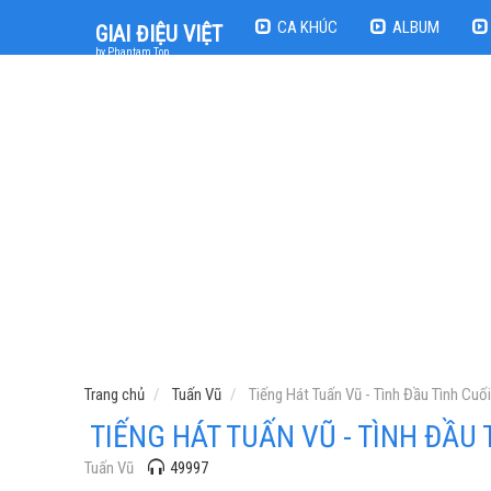
CA KHÚC
ALBUM
GIAI ĐIỆU VIỆT
by Phantam Top
Trang chủ
Tuấn Vũ
Tiếng Hát Tuấn Vũ - Tình Đầu Tình Cuối
TIẾNG HÁT TUẤN VŨ - TÌNH ĐẦU 
Tuấn Vũ
49997