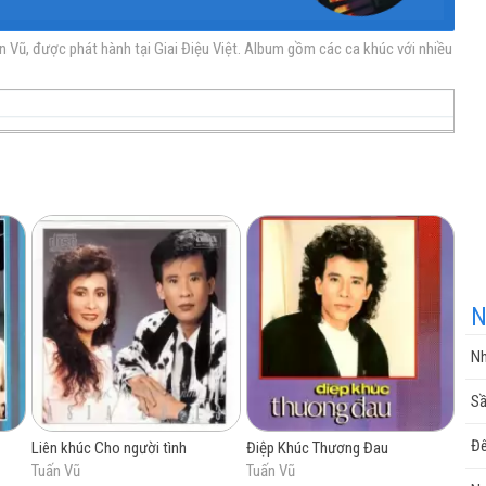
n Vũ, được phát hành tại Giai Điệu Việt. Album gồm các ca khúc với nhiều
nhạc
nhạc
Nhạc
nhạc
miễn
trực
chất
miễn
N
Nh
phí
tuyến
lượng
phí
Sầ
Đê
Liên khúc Cho người tình
Điệp Khúc Thương Đau
Tuấn Vũ
Tuấn Vũ