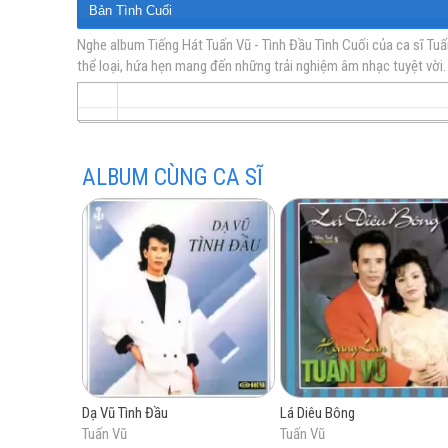
Bản Tình Cuối
Buồn Vương Màu Áo
Nghe album Tiếng Hát Tuấn Vũ - Tình Đầu Tình Cuối của ca sĩ Tuấ
thể loại, hứa hẹn mang đến những trải nghiệm âm nhạc tuyệt vời.
vàng
Tôi Đi Giữa Hoàng Hôn
Niềm Thương Đau
Ngăn Cách
Nếu Xa Nhau
ALBUM CÙNG CA SĨ
trữ
tình
Dạ Vũ Tình Đầu
Lá Diêu Bông
Tuấn Vũ
Tuấn Vũ