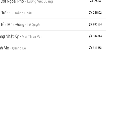
ười Ngoài Phố
-
Lương Viết Quang
99257
 Trống
-
Hoàng Châu
255872
 Rồi Mùa Đông
-
Lệ Quyên
900684
ang Nhật Ký
-
Mai Thiên Vân
134714
nh Mẹ
-
Quang Lê
911533