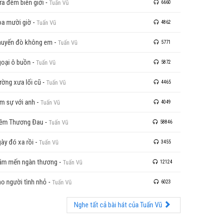
a đêm biên giới
-
Tuấn Vũ
6660
a mười giờ
-
Tuấn Vũ
4862
uyến đò không em
-
Tuấn Vũ
5771
oại ô buồn
-
Tuấn Vũ
5872
ờng xưa lối cũ
-
Tuấn Vũ
4465
m sự với anh
-
Tuấn Vũ
4049
ềm Thương Đau
-
Tuấn Vũ
58846
ày đó xa rồi
-
Tuấn Vũ
3455
ăm mến ngàn thương
-
Tuấn Vũ
12124
o người tình nhỏ
-
Tuấn Vũ
6023
Nghe tất cả bài hát của Tuấn Vũ