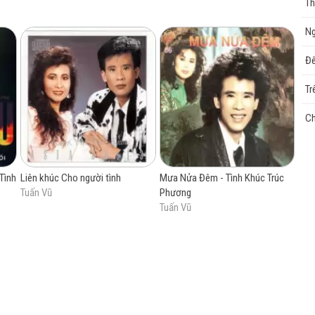
Th
Ng
cao
Đ
Tr
C
Tình
Liên khúc Cho người tình
Mưa Nửa Đêm - Tình Khúc Trúc
Tuấn Vũ
Phương
Tuấn Vũ