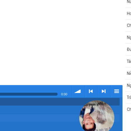
Nử
Ho
Ch
Ng
Đư
Tâ
Ni
Ng
0:00
Tr
Tải
< Kho
>
Kho
Ch