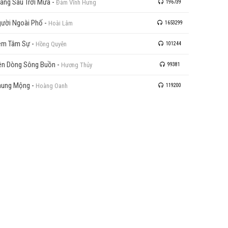
áng Sáu Trời Mưa
-
Đàm Vĩnh Hưng
196739
ười Ngoài Phố
-
Hoài Lâm
1653299
êm Tâm Sự
-
Hồng Quyên
101244
ên Dòng Sông Buồn
-
Hương Thủy
99381
hung Mộng
-
Hoàng Oanh
119200