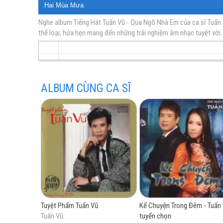
Hai Mùa Mưa
Mưa Rừng
Nghe album Tiếng Hát Tuấn Vũ - Qua Ngõ Nhà Em của ca sĩ Tuấn V
thể loại, hứa hẹn mang đến những trải nghiệm âm nhạc tuyệt vời.
vàng
Qua Ngõ Nhà Em
Ngày Vui Qua Mau
Anh Đi Chẳng Trở Về
Duyên Tình
ALBUM CÙNG CA SĨ
trữ
tình
Tuyệt Phẩm Tuấn Vũ
Kể Chuyện Trong Đêm - Tuấn
Tuấn Vũ
tuyển chọn