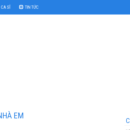
CA SĨ
TIN TỨC
 NHÀ EM
C