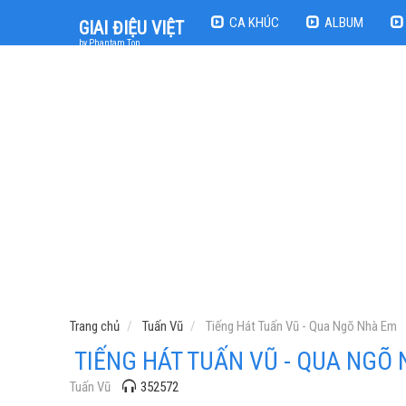
CA KHÚC
ALBUM
GIAI ĐIỆU VIỆT
by Phantam Top
Trang chủ
Tuấn Vũ
Tiếng Hát Tuấn Vũ - Qua Ngõ Nhà Em
TIẾNG HÁT TUẤN VŨ - QUA NGÕ
Tuấn Vũ
352572