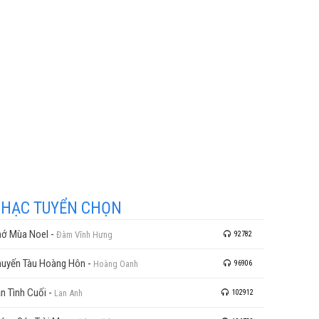
HẠC TUYỂN CHỌN
ớ Mùa Noel
-
Đàm Vĩnh Hưng
92782
uyến Tàu Hoàng Hôn
-
Hoàng Oanh
96906
n Tình Cuối
-
Lan Anh
102912