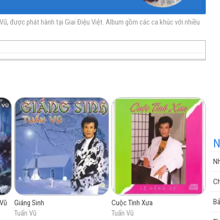
ũ, được phát hành tại Giai Điệu Việt. Album gồm các ca khúc với nhiều
nhạc
nhạc
Nhạc
nhạc
miễn
trực
chất
miễn
N
Nh
phí
tuyến
lượng
phí
Ch
Bả
 Vũ
Giáng Sinh
Cuộc Tình Xưa
Tuấn Vũ
Tuấn Vũ